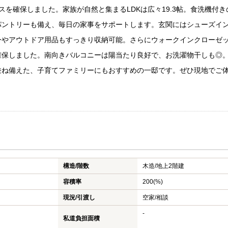
スを確保しました。家族が自然と集まるLDKは広々19.3帖。食洗機付き
パントリーも備え、毎日の家事をサポートします。玄関にはシューズイ
ーやアウトドア用品もすっきり収納可能。さらにウォークインクローゼ
確保しました。南向きバルコニーは陽当たり良好で、お洗濯物干しも◎
兼ね備えた、子育てファミリーにもおすすめの一邸です。ぜひ現地でご
構造/階数
木造/
地上2階建
容積率
200(%)
現況/引渡し
空家/相談
-
私道負担面積