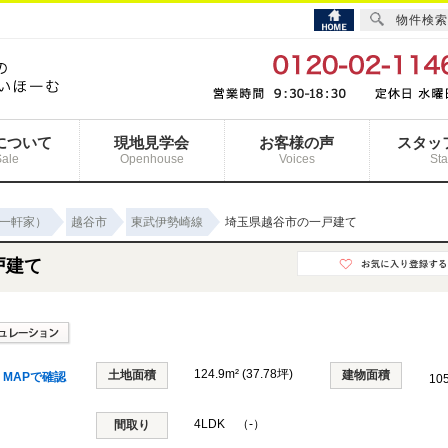
物件検索
について
現地見学会
お客様の声
スタッ
Sale
Openhouse
Voices
Sta
一軒家）
越谷市
東武伊勢崎線
埼玉県越谷市の一戸建て
戸建て
124.9m² (37.78坪)
土地面積
建物面積
MAPで確認
10
4LDK （-）
間取り