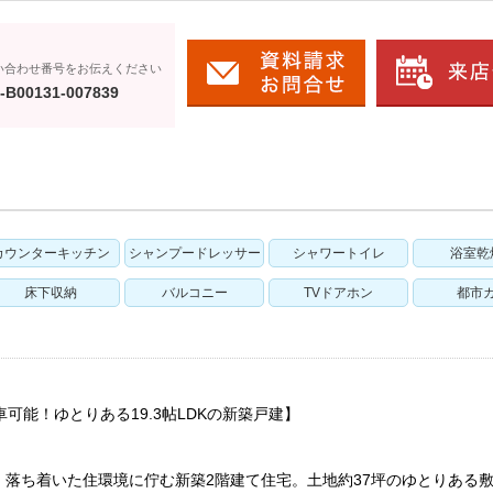
い合わせ番号をお伝えください
-B00131-007839
カウンターキッチン
シャンプードレッサー
シャワートイレ
浴室乾
床下収納
バルコニー
TVドアホン
都市
車可能！ゆとりある19.3帖LDKの新築戸建】
、落ち着いた住環境に佇む新築2階建て住宅。土地約37坪のゆとりある