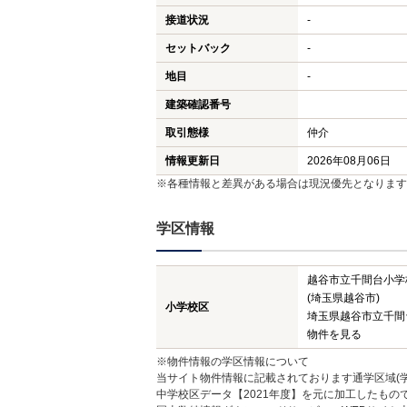
接道状況
-
セットバック
-
地目
-
建築確認番号
取引態様
仲介
情報更新日
2026年08月06日
※各種情報と差異がある場合は現況優先となります
学区情報
越谷市立千間台小学
(埼玉県越谷市)
小学校区
埼玉県越谷市立千間
物件を見る
※物件情報の学区情報について
当サイト物件情報に記載されております通学区域(学
中学校区データ【2021年度】を元に加工したも