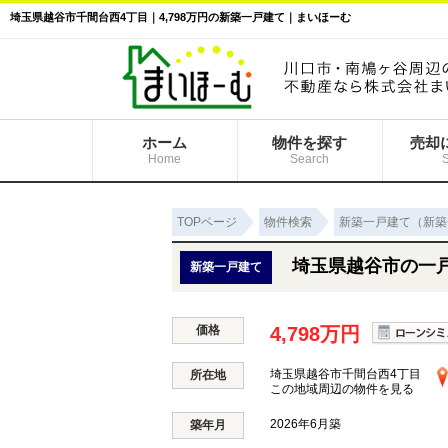
埼玉県越谷市千間台西4丁目｜4,798万円の新築一戸建て｜まいほーむ
ホーム
物件を探す
売却
Home
Search
TOPページ
物件検索
新築一戸建て（新築
埼玉県越谷市の一
新築一戸建て
価格
4,798万円
埼玉県越谷市千間台西4丁目
所在地
この地域周辺の物件を見る
2026年6月築
築年月