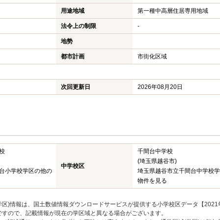
用途地域
第一種中高層住居専用地域
法令上の制限
-
地勢
都市計画
市街化区域
次回更新日
2026年08月20日
校
千間台中学校
(埼玉県越谷市)
中学校区
台小学校学区の他の
埼玉県越谷市立千間台中学校学
物件を見る
区)情報は、国土数値情報ダウンロードサービスが提供する小学校区データ【2021
のですので、記載情報が現在の学区域と異なる場合がございます。