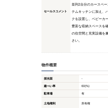
並列2台分のカースペー
セールスコメント
テムキッチンに加え、
クを設置し、ベビーカ
豊富な収納スペースを
の住空間と充実設備を
さい。
物件概要
採光面
-
建ぺい率
60(%)
駐車場
有
土地権利
所有権