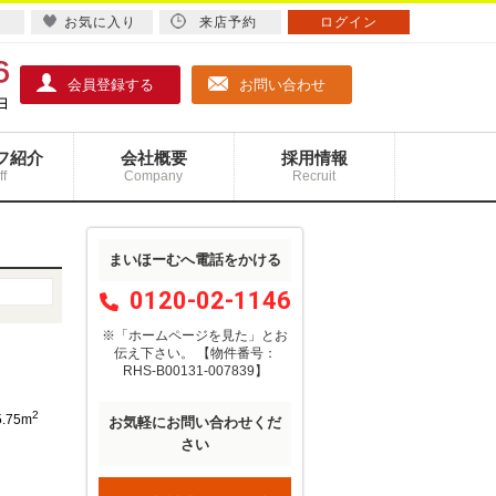
お気に入り
来店予約
ログイン
会員登録する
お問い合わせ
フ紹介
会社概要
採用情報
ff
Company
Recruit
まいほーむへ電話をかける
0120-02-1146
※「ホームページを見た」
と
お
伝え下さい。
【物件番号：
RHS-B00131-007839】
2
5.75m
お気軽にお問い合わせくだ
さい