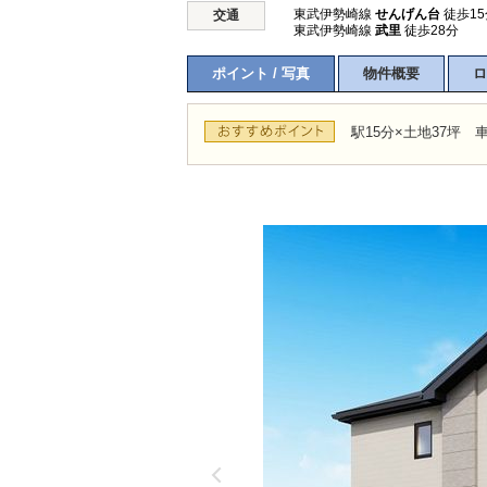
東武伊勢崎線
せんげん台
徒歩15
交通
東武伊勢崎線
武里
徒歩28分
ポイント / 写真
物件概要
ロ
駅15分×土地37坪 