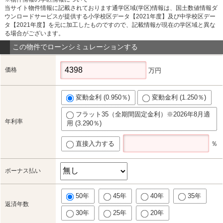
当サイト物件情報に記載されております通学区域(学区)情報は、国土数値情報ダ
ウンロードサービスが提供する小学校区データ【2021年度】及び中学校区デー
タ【2021年度】を元に加工したものですので、記載情報が現在の学区域と異な
る場合がございます。
この物件でローンシミュレーションする
価格
万円
変動金利 (0.950％)
変動金利 (1.250％)
フラット35（全期間固定金利）※2026年8月適
年利率
用 (3.290％)
直接入力する
％
ボーナス払い
50年
45年
40年
35年
返済年数
30年
25年
20年