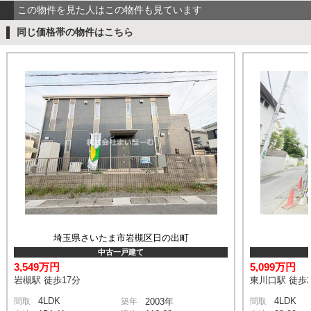
この物件を見た人はこの物件も見ています
同じ価格帯の物件はこちら
埼玉県さいたま市岩槻区日の出町
中古一戸建て
3,549万円
5,099万円
岩槻駅 徒歩17分
東川口駅 徒歩2
4LDK
4LDK
間取
築年
2003年
間取