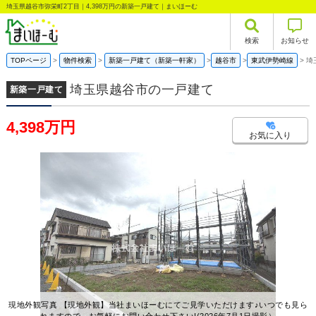
埼玉県越谷市弥栄町2丁目｜4,398万円の新築一戸建て｜まいほーむ
検索
お知らせ
TOPページ
物件検索
新築一戸建て（新築一軒家）
越谷市
東武伊勢崎線
埼
埼玉県越谷市の一戸建て
新築一戸建て
4,398万円
お気に入り
現地外観写真 【現地外観】当社まいほーむにてご見学いただけます♪いつでも見ら