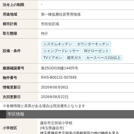
-
法令上の制限
用途地域
第一種低層住居専用地域
都市計画
市街化区域
取引態様
仲介
システムキッチン
カウンターキッチン
設備・条件
シャンプードレッサー
Wクローゼット
TVドアホン
都市ガス
カースペース2台以上
建築確認番号
第25UDI1W建14405号
RHS-B00131-007849
物件番号
情報更新日
2026年08月08日
次回更新日
2026年08月22日
※各種情報と差異がある場合は現況優先となります
学区情報
越谷市立弥栄小学校
小学校区
(埼玉県越谷市)
埼玉県越谷市立弥栄小学校学区の他の物件を見る