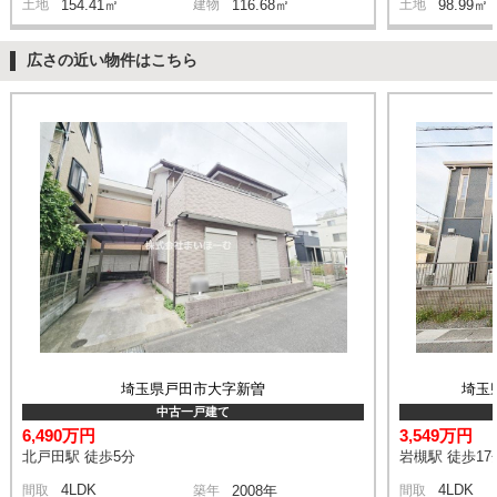
土地
154.41㎡
建物
116.68㎡
土地
98.99㎡
広さの近い物件はこちら
埼玉県戸田市大字新曽
埼玉
中古一戸建て
6,490万円
3,549万円
北戸田駅 徒歩5分
岩槻駅 徒歩17
4LDK
4LDK
間取
築年
2008年
間取