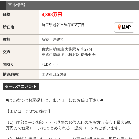
基本情報
4,398万円
価格
埼玉県越谷市弥栄町2丁目
所在地
MAP
種類
新築一戸建て
東武伊勢崎線 大袋駅 徒歩27分
交通
東武伊勢崎線 北越谷駅 徒歩40分
間取り
4LDK（-）
構造/階数
木造/地上2階建
セールスコメント
■はじめてのお家探しは、まいほーむにお任せ下さい■
【まいほーむ3つの魅力】
（1）住宅ローン相談・・・現在のお借入れのある方も安心！最大500
万円まで住宅ローンにまとめられる、提携ローンもございます。