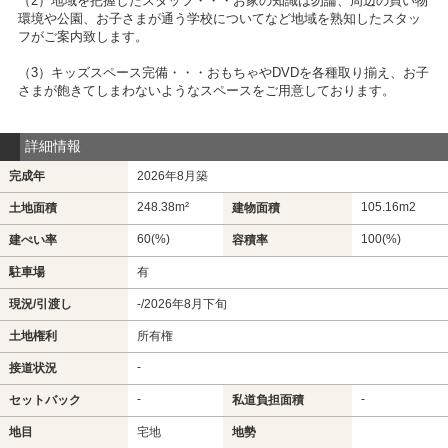
（2）地域を把握したスタッフ・・・お家の知識は勿論、周辺の買い物
環境や公園、お子さまが通う学校についてなど地域を熟知したスタッ
フがご案内致します。
（3）キッズスペース完備・・・おもちゃやDVDを各種取り揃え、お子
さまが飽きてしまわないようなスペースをご用意しております。
詳細情報
完成年
2026年8月築
248.38m²
105.16m
2
土地面積
建物面積
60(%)
100(%)
建ぺい率
容積率
駐車場
有
現況/引渡し
-/2026年8月下旬
土地権利
所有権
-
接道状況
-
-
セットバック
私道負担面積
地目
宅地
地勢