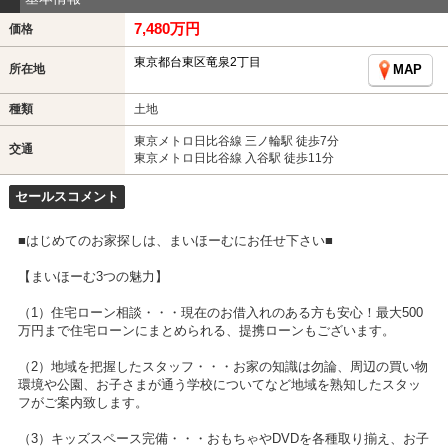
7,480万円
価格
東京都台東区竜泉2丁目
所在地
MAP
種類
土地
東京メトロ日比谷線 三ノ輪駅 徒歩7分
交通
東京メトロ日比谷線 入谷駅 徒歩11分
セールスコメント
■はじめてのお家探しは、まいほーむにお任せ下さい■
【まいほーむ3つの魅力】
（1）住宅ローン相談・・・現在のお借入れのある方も安心！最大500
万円まで住宅ローンにまとめられる、提携ローンもございます。
（2）地域を把握したスタッフ・・・お家の知識は勿論、周辺の買い物
環境や公園、お子さまが通う学校についてなど地域を熟知したスタッ
フがご案内致します。
（3）キッズスペース完備・・・おもちゃやDVDを各種取り揃え、お子