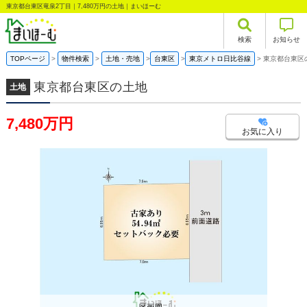
東京都台東区竜泉2丁目｜7,480万円の土地｜まいほーむ
検索
お知らせ
TOPページ
物件検索
土地・売地
台東区
東京メトロ日比谷線
東京都台東区
東京都台東区の土地
土地
7,480万円
お気に入り