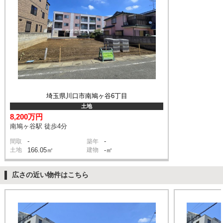
埼玉県川口市南鳩ヶ谷6丁目
土地
8,200万円
南鳩ヶ谷駅 徒歩4分
-
-
間取
築年
土地
166.05㎡
建物
-㎡
広さの近い物件はこちら