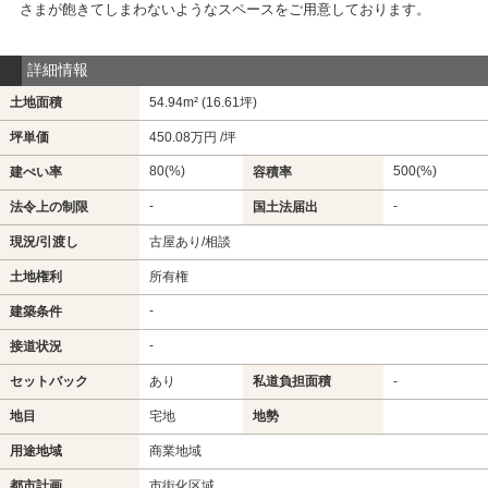
さまが飽きてしまわないようなスペースをご用意しております。
詳細情報
土地面積
54.94m² (16.61坪)
坪単価
450.08万円 /坪
80(%)
500(%)
建ぺい率
容積率
-
-
法令上の制限
国土法届出
現況/引渡し
古屋あり/相談
土地権利
所有権
-
建築条件
-
接道状況
セットバック
あり
私道負担面積
-
地目
宅地
地勢
用途地域
商業地域
都市計画
市街化区域