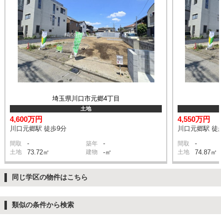
埼玉県川口市元郷4丁目
土地
4,600万円
4,550万円
川口元郷駅 徒歩9分
川口元郷駅 徒
-
-
-
間取
築年
間取
土地
73.72㎡
建物
-㎡
土地
74.87㎡
同じ学区の物件はこちら
類似の条件から検索