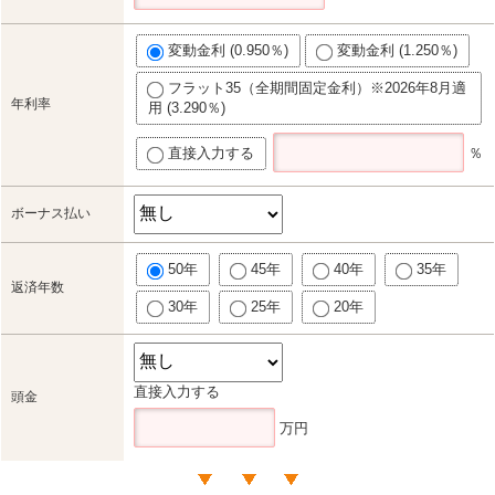
変動金利 (0.950％)
変動金利 (1.250％)
フラット35（全期間固定金利）※2026年8月適
年利率
用 (3.290％)
直接入力する
％
ボーナス払い
50年
45年
40年
35年
返済年数
30年
25年
20年
直接入力する
頭金
万円