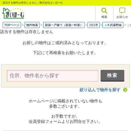
該当する物件は存在しません｜株式会社まいほーむ
検索
お知らせ
TOPページ
物件検索
新築一戸建て（新築一軒家）
川口市
ＪＲ武蔵野線
ご
該当する物件は存在しません
お探しの物件はご成約済みとなっております。
下記にて再検索をお願いたします。
絞り込んで物件を探す
ホームページに掲載されていない物件も
多数ございます。
お手数ですが、
会員登録フォームよりお問合せ下さい。