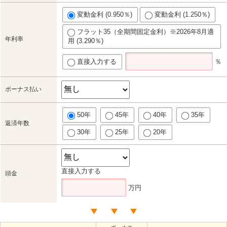
変動金利 (0.950％)
変動金利 (1.250％)
フラット35（全期間固定金利）※2026年8月適
年利率
用 (3.290％)
直接入力する
％
ボーナス払い
50年
45年
40年
35年
返済年数
30年
25年
20年
直接入力する
頭金
万円