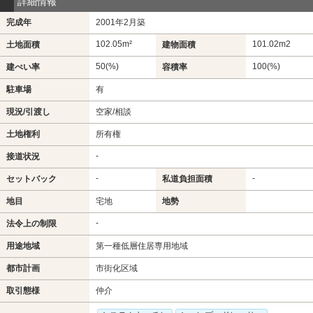
詳細情報
完成年
2001年2月築
102.05m²
101.02m
2
土地面積
建物面積
50(%)
100(%)
建ぺい率
容積率
駐車場
有
現況/引渡し
空家/相談
土地権利
所有権
-
接道状況
-
-
セットバック
私道負担面積
地目
宅地
地勢
-
法令上の制限
用途地域
第一種低層住居専用地域
都市計画
市街化区域
取引態様
仲介