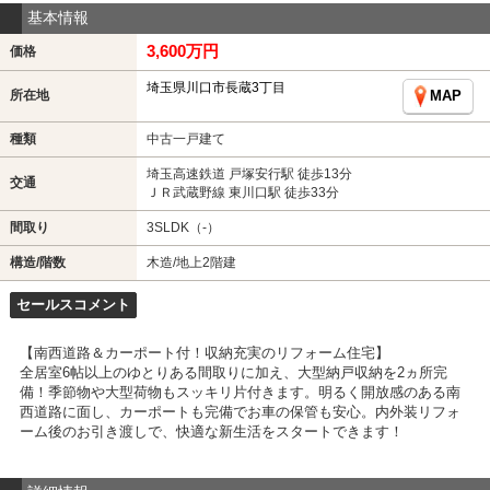
基本情報
3,600万円
価格
埼玉県川口市長蔵3丁目
所在地
MAP
種類
中古一戸建て
埼玉高速鉄道 戸塚安行駅 徒歩13分
交通
ＪＲ武蔵野線 東川口駅 徒歩33分
間取り
3SLDK（-）
構造/階数
木造/地上2階建
セールスコメント
【南西道路＆カーポート付！収納充実のリフォーム住宅】
全居室6帖以上のゆとりある間取りに加え、大型納戸収納を2ヵ所完
備！季節物や大型荷物もスッキリ片付きます。明るく開放感のある南
西道路に面し、カーポートも完備でお車の保管も安心。内外装リフォ
ーム後のお引き渡しで、快適な新生活をスタートできます！