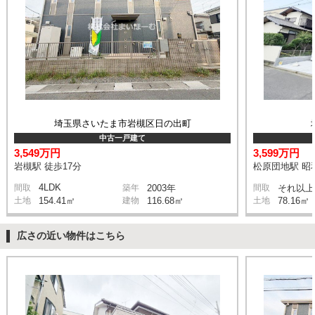
埼玉県さいたま市岩槻区日の出町
中古一戸建て
3,549万円
3,599万円
岩槻駅 徒歩17分
松原団地駅 昭和
4LDK
間取
築年
2003年
間取
それ以上
土地
154.41㎡
建物
116.68㎡
土地
78.16㎡
広さの近い物件はこちら