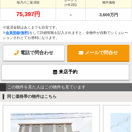
ボーナス
毎月のご返済額
物件価格
(×年2回)
75,397円
－
3,600万円
※返済金額はあくまでも目安です。
※
会員登録(無料)
をして詳細情報を記入されますと、全物件が自動でシミュレー
ションされとても便利になります。
電話で問合わせ
メールで問合せ
来店予約
この物件を見た人はこの物件も見ています
同じ価格帯の物件はこちら