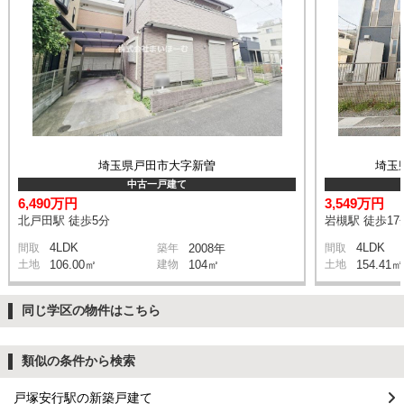
埼玉県戸田市大字新曽
埼玉
中古一戸建て
6,490万円
3,549万円
北戸田駅 徒歩5分
岩槻駅 徒歩17
4LDK
4LDK
間取
築年
2008年
間取
土地
106.00㎡
建物
104㎡
土地
154.41㎡
同じ学区の物件はこちら
類似の条件から検索
戸塚安行駅の新築戸建て