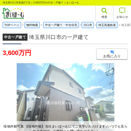
埼玉県川口市長蔵3丁目｜3,600万円の中古一戸建て｜まいほーむ
検索
お知らせ
TOPページ
物件検索
中古一戸建て・中古住宅
川口市
埼玉高速鉄道
埼玉県
埼玉県川口市の一戸建て
中古一戸建て
3,600万円
お気に入り
現地外観写真 【現地外観】当社まいほーむにてご見学いただけます♪いつでも見ら