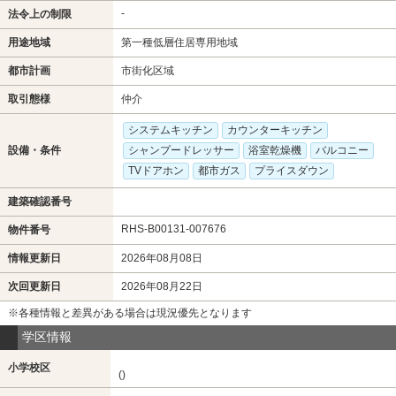
-
法令上の制限
用途地域
第一種低層住居専用地域
都市計画
市街化区域
取引態様
仲介
システムキッチン
カウンターキッチン
設備・条件
シャンプードレッサー
浴室乾燥機
バルコニー
TVドアホン
都市ガス
プライスダウン
建築確認番号
RHS-B00131-007676
物件番号
情報更新日
2026年08月08日
次回更新日
2026年08月22日
※各種情報と差異がある場合は現況優先となります
学区情報
小学校区
()