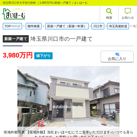
埼玉県川口市大字安行慈林 ｜3,980万円の新築一戸建て｜まいほーむ
検索
お知らせ
TOPページ
物件検索
新築一戸建て（新築一軒家）
川口市
埼玉高速鉄道
埼
埼玉県川口市の一戸建て
新築一戸建て
3,980万円
値下がり
お気に入り
現地外観写真 【現地外観】当社まいほーむにてご見学いただけます♪いつでも見ら