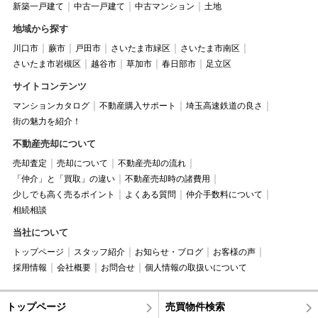
新築一戸建て
中古一戸建て
中古マンション
土地
地域から探す
川口市
蕨市
戸田市
さいたま市緑区
さいたま市南区
さいたま市岩槻区
越谷市
草加市
春日部市
足立区
サイトコンテンツ
マンションカタログ
不動産購入サポート
埼玉高速鉄道の良さ
街の魅力を紹介！
不動産売却について
売却査定
売却について
不動産売却の流れ
「仲介」と「買取」の違い
不動産売却時の諸費用
少しでも高く売るポイント
よくある質問
仲介手数料について
相続相談
当社について
トップページ
スタッフ紹介
お知らせ・ブログ
お客様の声
採用情報
会社概要
お問合せ
個人情報の取扱いについて
トップページ
売買物件検索