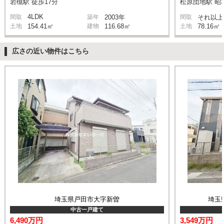
岩槻駅 徒歩17分
松原団地駅 昭和
4LDK
間取
築年
2003年
間取
それ以上
土地
154.41㎡
建物
116.68㎡
土地
78.16㎡
広さの近い物件はこちら
埼玉県戸田市大字新曽
埼玉
中古一戸建て
6,490万円
3,549万円