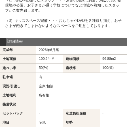
（2）地域を把握したスタッフ・・・お家の知識は勿論、周辺の買い物
環境や公園、お子さまが通う学校についてなど地域を熟知したスタッ
フがご案内致します。
（3）キッズスペース完備・・・おもちゃやDVDを各種取り揃え、お子
さまが飽きてしまわないようなスペースをご用意しております。
詳細情報
完成年
2026年6月築
100.64m²
96.88m
2
土地面積
建物面積
50(%)
100(%)
建ぺい率
容積率
駐車場
有
現況/引渡し
空家/相談
土地権利
所有権
-
接道状況
-
-
セットバック
私道負担面積
地目
宅地
地勢