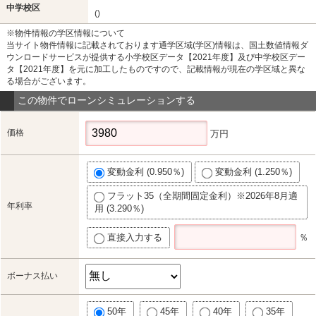
中学校区
()
※物件情報の学区情報について
当サイト物件情報に記載されております通学区域(学区)情報は、国土数値情報ダ
ウンロードサービスが提供する小学校区データ【2021年度】及び中学校区デー
タ【2021年度】を元に加工したものですので、記載情報が現在の学区域と異な
る場合がございます。
この物件でローンシミュレーションする
価格
万円
変動金利 (0.950％)
変動金利 (1.250％)
フラット35（全期間固定金利）※2026年8月適
年利率
用 (3.290％)
直接入力する
％
ボーナス払い
50年
45年
40年
35年