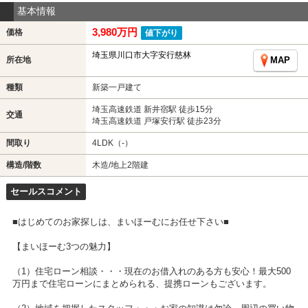
基本情報
3,980万円
価格
値下がり
埼玉県川口市大字安行慈林
所在地
MAP
種類
新築一戸建て
埼玉高速鉄道 新井宿駅 徒歩15分
交通
埼玉高速鉄道 戸塚安行駅 徒歩23分
間取り
4LDK（-）
構造/階数
木造/地上2階建
セールスコメント
■はじめてのお家探しは、まいほーむにお任せ下さい■
【まいほーむ3つの魅力】
（1）住宅ローン相談・・・現在のお借入れのある方も安心！最大500
万円まで住宅ローンにまとめられる、提携ローンもございます。