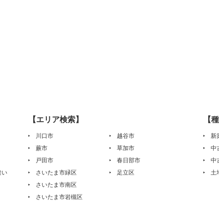
【エリア検索】
【種
川口市
越谷市
新
蕨市
草加市
中
戸田市
春日部市
中
違い
さいたま市緑区
足立区
土
さいたま市南区
さいたま市岩槻区
は