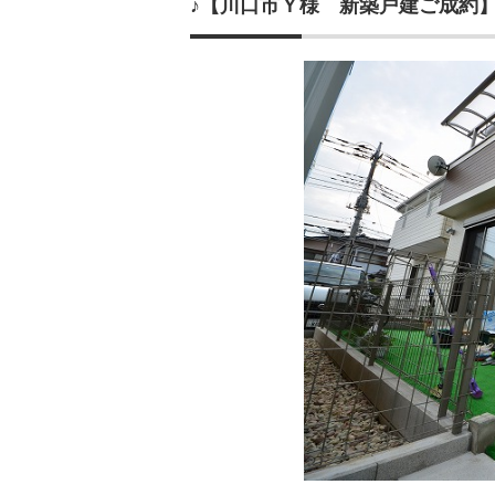
♪【川口市Ｙ様 新築戸建ご成約