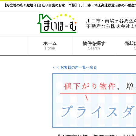
【好立地の広々敷地♪日当たり自慢のお家 Ｙ様】 | 川口市・埼玉高速鉄道沿線の不動
ホーム
物件を探す
売却
Home
Search
＜＜ お客様の声一覧へ戻る