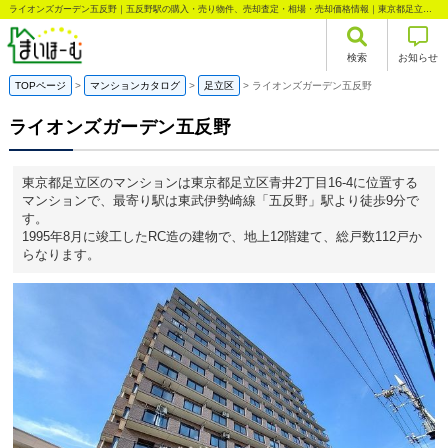
ライオンズガーデン五反野｜五反野駅の購入・売り物件、売却査定・相場・売却価格情報｜東京都足立区青井2丁目のマンション情報｜まいほーむ
検索
お知らせ
TOPページ
マンションカタログ
足立区
ライオンズガーデン五反野
ライオンズガーデン五反野
東京都足立区のマンションは東京都足立区青井2丁目16-4に位置する
マンションで、最寄り駅は東武伊勢崎線「五反野」駅より徒歩9分で
す。
1995年8月に竣工したRC造の建物で、地上12階建て、総戸数112戸か
らなります。