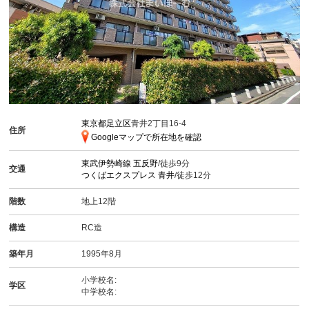
東京都足立区
青井2丁目16-4
住所
Googleマップで所在地を確認
東武伊勢崎線
五反野
/徒歩9分
交通
つくばエクスプレス
青井
/徒歩12分
階数
地上12階
構造
RC造
築年月
1995年8月
小学校名:
学区
中学校名: