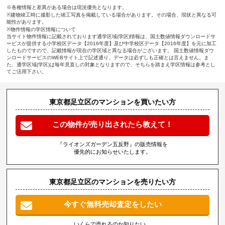
※各種情報と差異がある場合は現況優先となります。
※建物竣工時に撮影した竣工写真を掲載している場合があります。その場合、現状と異なる可
能性があります。
※物件情報の学区情報について
当サイト物件情報に記載されております通学区域(学区)情報は、国土数値情報ダウンロードサ
ービスが提供する小学校区データ【2016年度】及び中学校区データ【2016年度】を元に加工
したものですので、記載情報が現在の学区域と異なる場合がございます。 国土数値情報ダウ
ンロードサービスのWEBサイト上で記述通り、データは必ずしも正確とは言えません。ま
た、通学区域(学区)は毎年見直しの対象となりますので、そちらを踏まえ学区情報は参考とし
てご活用下さい。
東京都足立区のマンションを買いたい方
この物件が売り出されたら教えて！
『ライオンズガーデン五反野』の販売情報を
優先的にお知らせいたします。
東京都足立区のマンションを売りたい方
今すぐ無料売却査定をしたい
いくらで売れるのか知りたい、