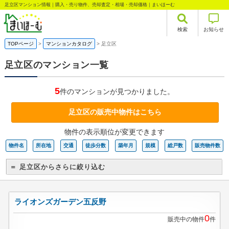
足立区マンション情報｜購入・売り物件、売却査定・相場・売却価格｜まいほーむ
検索
お知らせ
TOPページ
マンションカタログ
足立区
足立区のマンション一覧
5
件のマンションが見つかりました。
足立区の販売中物件はこちら
物件の表示順位が変更できます
物件名
所在地
交通
徒歩分数
築年月
規模
総戸数
販売物件数
＝ 足立区からさらに絞り込む
ライオンズガーデン五反野
0
販売中の物件
件