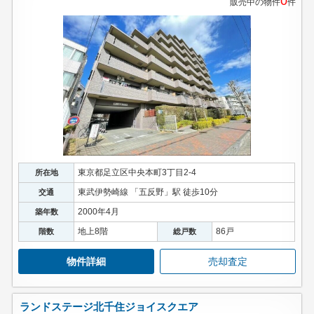
0
販売中の物件
件
東京都足立区中央本町3丁目2-4
所在地
東武伊勢崎線 「五反野」駅 徒歩10分
交通
2000年4月
築年数
地上8階
86戸
階数
総戸数
物件詳細
売却査定
ランドステージ北千住ジョイスクエア