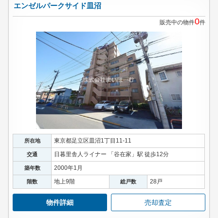
エンゼルパークサイド皿沼
0
販売中の物件
件
東京都足立区皿沼1丁目11-11
所在地
日暮里舎人ライナー 「谷在家」駅 徒歩12分
交通
2000年1月
築年数
地上9階
28戸
階数
総戸数
物件詳細
売却査定