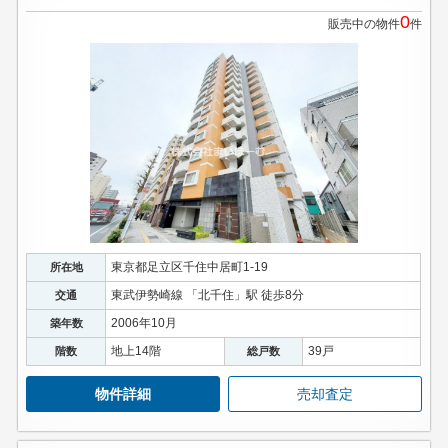
0
販売中の物件
件
東京都足立区千住中居町1-19
所在地
東武伊勢崎線 「北千住」駅 徒歩8分
交通
2006年10月
築年数
地上14階
39戸
階数
総戸数
物件詳細
売却査定