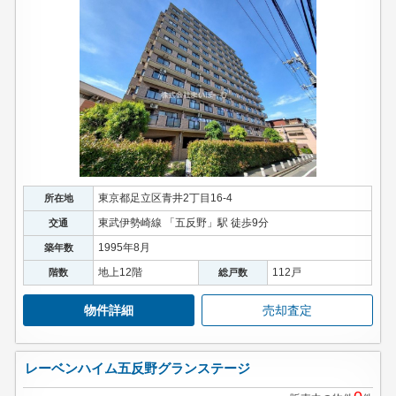
東京都足立区青井2丁目16-4
所在地
東武伊勢崎線 「五反野」駅 徒歩9分
交通
1995年8月
築年数
地上12階
112戸
階数
総戸数
物件詳細
売却査定
レーベンハイム五反野グランステージ