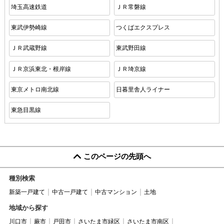
埼玉高速鉄道
ＪＲ常磐線
東武伊勢崎線
つくばエクスプレス
ＪＲ武蔵野線
東武野田線
ＪＲ京浜東北・根岸線
ＪＲ埼京線
東京メトロ南北線
日暮里舎人ライナー
東急目黒線
このページの先頭へ
種別検索
新築一戸建て
中古一戸建て
中古マンション
土地
地域から探す
川口市
蕨市
戸田市
さいたま市緑区
さいたま市南区