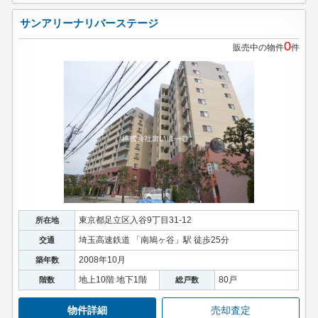
サンアリーナリバーステージ
0
販売中の物件
件
東京都足立区入谷9丁目31-12
所在地
埼玉高速鉄道 「南鳩ヶ谷」駅 徒歩25分
交通
2008年10月
築年数
地上10階 地下1階
80戸
階数
総戸数
物件詳細
売却査定