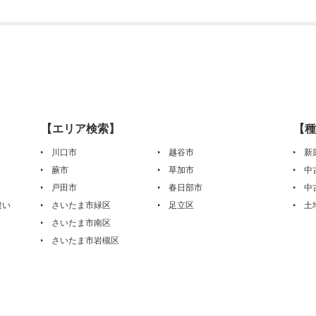
【エリア検索】
【種
川口市
越谷市
新
蕨市
草加市
中
戸田市
春日部市
中
違い
さいたま市緑区
足立区
土
さいたま市南区
さいたま市岩槻区
は