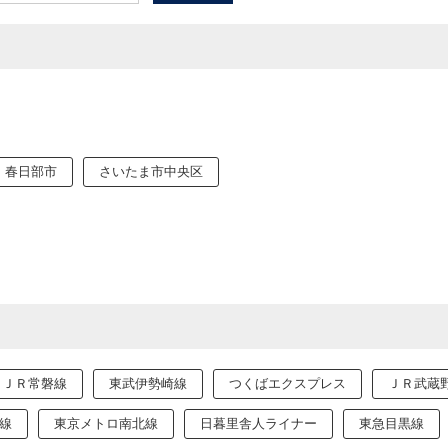
春日部市
さいたま市中央区
ＪＲ常磐線
東武伊勢崎線
つくばエクスプレス
ＪＲ武蔵
線
東京メトロ南北線
日暮里舎人ライナー
東急目黒線