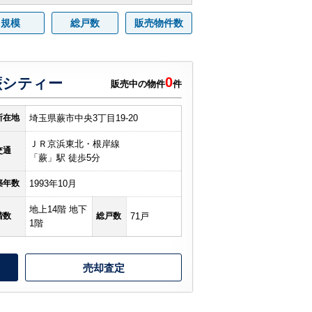
規模
総戸数
販売物件数
0
蕨シティー
販売中の物件
件
所在地
埼玉県蕨市中央3丁目19-20
ＪＲ京浜東北・根岸線
交通
「蕨」駅 徒歩5分
築年数
1993年10月
地上14階 地下
階数
総戸数
71戸
1階
売却査定