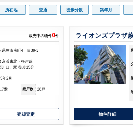
所在地
交通
徒歩分数
築年月
0
館
ライオンズプラザ
販売中の物件
件
玉県蕨市南町4丁目39-3
Ｒ京浜東北・根岸線
西川口」駅 徒歩15分
05年2月
上7階
総戸数
28戸
売却査定
物件詳細