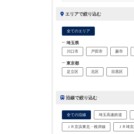
エリアで絞り込む
全てのエリア
埼玉県
川口市
戸田市
蕨市
東京都
足立区
北区
目黒区
沿線で絞り込む
全ての沿線
埼玉高速鉄道
ＪＲ京浜東北・根岸線
ＪＲ埼京