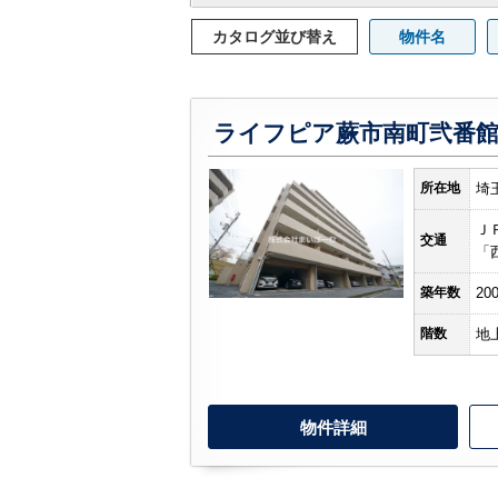
カタログ並び替え
物件名
ライフピア蕨市南町弐番
所在地
埼
Ｊ
交通
「
築年数
20
階数
地
物件詳細