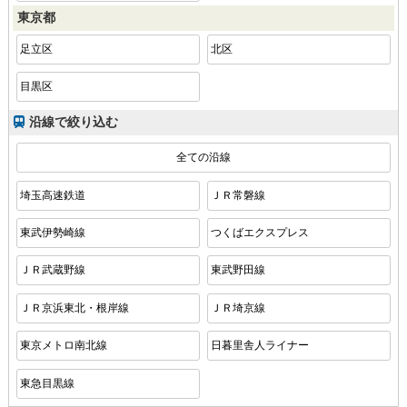
東京都
足立区
北区
目黒区
沿線で絞り込む
全ての沿線
埼玉高速鉄道
ＪＲ常磐線
東武伊勢崎線
つくばエクスプレス
ＪＲ武蔵野線
東武野田線
ＪＲ京浜東北・根岸線
ＪＲ埼京線
東京メトロ南北線
日暮里舎人ライナー
東急目黒線