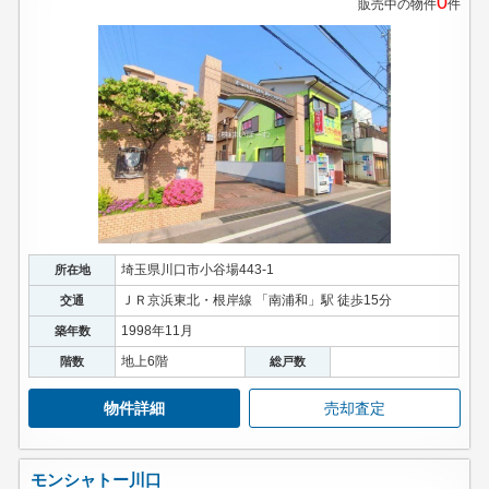
0
販売中の物件
件
埼玉県川口市小谷場443-1
所在地
ＪＲ京浜東北・根岸線 「南浦和」駅 徒歩15分
交通
1998年11月
築年数
地上6階
階数
総戸数
物件詳細
売却査定
モンシャトー川口