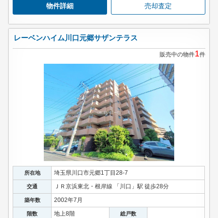
物件詳細
売却査定
レーベンハイム川口元郷サザンテラス
1
販売中の物件
件
埼玉県川口市元郷1丁目28-7
所在地
ＪＲ京浜東北・根岸線 「川口」駅 徒歩28分
交通
2002年7月
築年数
地上8階
階数
総戸数