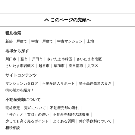
このページの先頭へ
種別検索
新築一戸建て
中古一戸建て
中古マンション
土地
地域から探す
川口市
蕨市
戸田市
さいたま市緑区
さいたま市南区
さいたま市岩槻区
越谷市
草加市
春日部市
足立区
サイトコンテンツ
マンションカタログ
不動産購入サポート
埼玉高速鉄道の良さ
街の魅力を紹介！
不動産売却について
売却査定
売却について
不動産売却の流れ
「仲介」と「買取」の違い
不動産売却時の諸費用
少しでも高く売るポイント
よくある質問
仲介手数料について
相続相談