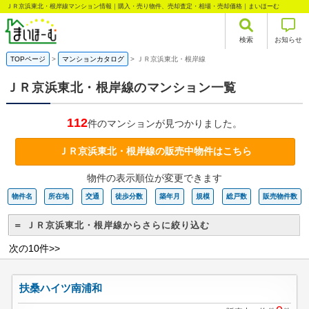
ＪＲ京浜東北・根岸線マンション情報｜購入・売り物件、売却査定・相場・売却価格｜まいほーむ
検索
お知らせ
TOPページ
マンションカタログ
ＪＲ京浜東北・根岸線
ＪＲ京浜東北・根岸線のマンション一覧
112
件のマンションが見つかりました。
ＪＲ京浜東北・根岸線の販売中物件はこちら
物件の表示順位が変更できます
物件名
所在地
交通
徒歩分数
築年月
規模
総戸数
販売物件数
＝ ＪＲ京浜東北・根岸線からさらに絞り込む
次の10件>>
扶桑ハイツ南浦和