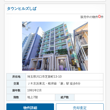
タウンヒルズしば
0
販売中の物件
件
埼玉県川口市芝新町13-10
所在地
ＪＲ京浜東北・根岸線 「蕨」駅 徒歩6分
交通
1991年2月
築年数
地上7階
階数
総戸数
物件詳細
売却査定