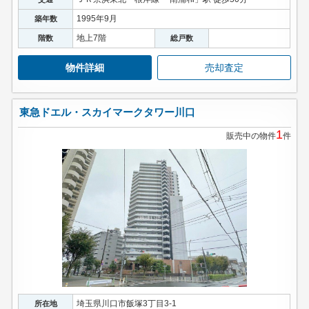
1995年9月
築年数
地上7階
階数
総戸数
物件詳細
売却査定
東急ドエル・スカイマークタワー川口
1
販売中の物件
件
埼玉県川口市飯塚3丁目3-1
所在地