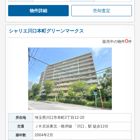
物件詳細
売却査定
シャリエ川口本町グリーンマークス
0
販売中の物件
件
埼玉県川口市本町2丁目12-20
所在地
ＪＲ京浜東北・根岸線 「川口」駅 徒歩12分
交通
2004年2月
築年数