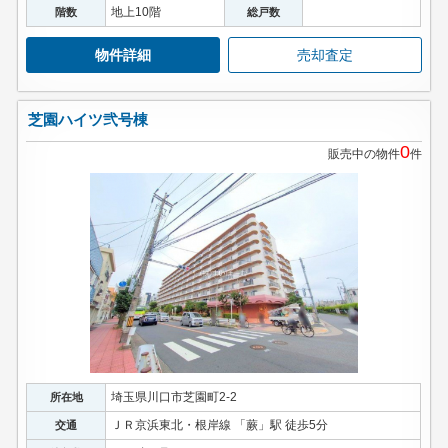
地上10階
階数
総戸数
物件詳細
売却査定
芝園ハイツ弐号棟
0
販売中の物件
件
埼玉県川口市芝園町2-2
所在地
ＪＲ京浜東北・根岸線 「蕨」駅 徒歩5分
交通