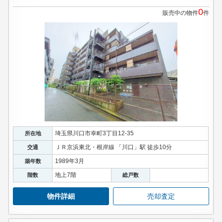
0
販売中の物件
件
埼玉県川口市幸町3丁目12-35
所在地
ＪＲ京浜東北・根岸線 「川口」駅 徒歩10分
交通
1989年3月
築年数
地上7階
階数
総戸数
物件詳細
売却査定