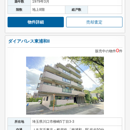
1979年3月
築年数
地上8階
階数
総戸数
物件詳細
売却査定
ダイアパレス東浦和II
0
販売中の物件
件
埼玉県川口市柳崎5丁目3-3
所在地
ＪＲ京浜東北・根岸線 「南浦和」駅 徒歩50分
交通