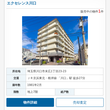
エクセレンス川口
1
販売中の物件
件
埼玉県川口市末広1丁目23-23
所在地
ＪＲ京浜東北・根岸線 「川口」駅 徒歩27分
交通
1981年2月
築年数
地上7階
階数
総戸数
物件詳細
売却査定