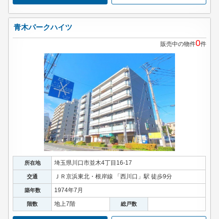
青木パークハイツ
0
販売中の物件
件
埼玉県川口市並木4丁目16-17
所在地
ＪＲ京浜東北・根岸線 「西川口」駅 徒歩9分
交通
1974年7月
築年数
地上7階
階数
総戸数