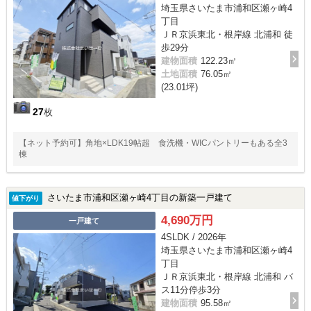
埼玉県さいたま市浦和区瀬ヶ崎4
丁目
ＪＲ京浜東北・根岸線 北浦和 徒
歩29分
建物面積
122.23㎡
土地面積
76.05㎡
(23.01坪)
27
枚
【ネット予約可】角地×LDK19帖超 食洗機・WICパントリーもある全3
棟
さいたま市浦和区瀬ヶ崎4丁目の新築一戸建て
値下がり
4,690万円
一戸建て
4SLDK / 2026年
埼玉県さいたま市浦和区瀬ヶ崎4
丁目
ＪＲ京浜東北・根岸線 北浦和 バ
ス11分停歩3分
建物面積
95.58㎡