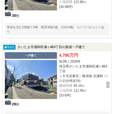
土地面積
112.66㎡
(34.08坪)
30
枚
角地を含む2階建て4棟 耐震等級3級 LDK18帖 ルーフバルコニーあ
り
さいたま市浦和区瀬ヶ崎4丁目の新築一戸建て
値下がり
4,790万円
一戸建て
4LDK / 2026年
埼玉県さいたま市浦和区瀬ヶ崎4
丁目
ＪＲ京浜東北・根岸線 北浦和 バ
ス11分停歩3分
建物面積
93.14㎡
土地面積
111.06㎡
(33.6坪)
29
枚