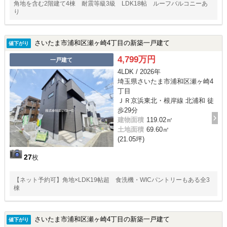
角地を含む2階建て4棟 耐震等級3級 LDK18帖 ルーフバルコニーあ
り
さいたま市浦和区瀬ヶ崎4丁目の新築一戸建て
値下がり
4,799万円
一戸建て
4LDK / 2026年
埼玉県さいたま市浦和区瀬ヶ崎4
丁目
ＪＲ京浜東北・根岸線 北浦和 徒
歩29分
建物面積
119.02㎡
土地面積
69.60㎡
(21.05坪)
27
枚
【ネット予約可】角地×LDK19帖超 食洗機・WICパントリーもある全3
棟
さいたま市浦和区瀬ヶ崎4丁目の新築一戸建て
値下がり