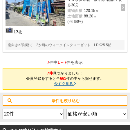
歩36分
建物面積
120.15㎡
土地面積
88.20㎡
(26.68坪)
17
枚
南向き×2階建て 2か所のウォークインクローゼット LDK25.5帖
7
1～7
件中
件を表示
7件
見つかりました！
会員登録をすると全
665
件の中から探せます。
今すぐ見る
条件を絞り込む