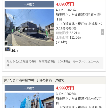
4,890万円
一戸建て
4LDK / 2026年
埼玉県さいたま市浦和区瀬ヶ崎4
丁目
ＪＲ京浜東北・根岸線 北浦和 バ
ス11分停歩3分
建物面積
82.21㎡
土地面積
111.06㎡
(33.6坪)
30
枚
角地を含む2階建て4棟 耐震等級3級 LDK18帖 ルーフバルコニーあ
り
さいたま市浦和区木崎5丁目の新築一戸建て
4,999万円
一戸建て
3LDK / 2026年
埼玉県さいたま市浦和区木崎5丁
目
ＪＲ京浜東北・根岸線 北浦和 徒