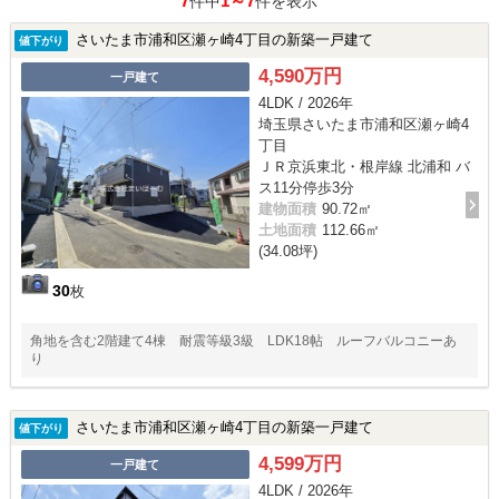
7
1～7
件中
件を表示
さいたま市浦和区瀬ヶ崎4丁目の新築一戸建て
値下がり
4,590万円
一戸建て
4LDK / 2026年
埼玉県さいたま市浦和区瀬ヶ崎4
丁目
ＪＲ京浜東北・根岸線 北浦和 バ
ス11分停歩3分
建物面積
90.72㎡
土地面積
112.66㎡
(34.08坪)
30
枚
角地を含む2階建て4棟 耐震等級3級 LDK18帖 ルーフバルコニーあ
り
さいたま市浦和区瀬ヶ崎4丁目の新築一戸建て
値下がり
4,599万円
一戸建て
4LDK / 2026年