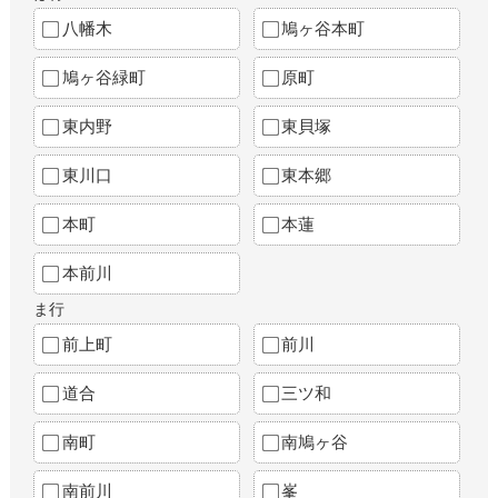
八幡木
鳩ヶ谷本町
鳩ヶ谷緑町
原町
東内野
東貝塚
東川口
東本郷
本町
本蓮
本前川
ま行
前上町
前川
道合
三ツ和
南町
南鳩ヶ谷
南前川
峯