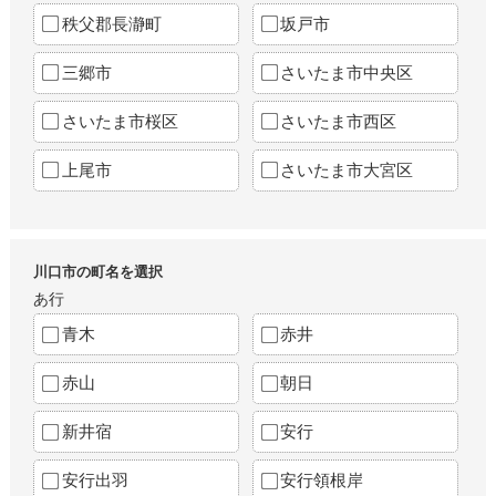
秩父郡長瀞町
坂戸市
三郷市
さいたま市中央区
さいたま市桜区
さいたま市西区
上尾市
さいたま市大宮区
川口市の町名を選択
あ行
青木
赤井
赤山
朝日
新井宿
安行
安行出羽
安行領根岸