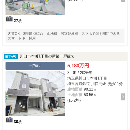
27
枚
内覧OK 2階建×車2台 食洗機 浴室乾燥機 スマホで鍵を開閉できる
スマートキー採用
川口市本町1丁目の新築一戸建て
値下がり
5,180万円
一戸建て
3LDK / 2026年
埼玉県川口市本町1丁目
埼玉高速鉄道 川口元郷 徒歩11分
建物面積
98.12㎡
土地面積
53.56㎡
(16.2坪)
30
枚