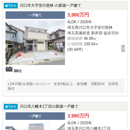
川口市大字安行慈林 の新築一戸建て
値下がり
3,980万円
一戸建て
4LDK / 2026年
埼玉県川口市大字安行慈林
埼玉高速鉄道 新井宿 徒歩15分
建物面積
96.88㎡
土地面積
100.64㎡
(30.44坪)
30
枚
LDK20帖＆両面バルコニー 全室5帖以上 食洗機 宅配BOX 浴室乾
燥付
川口市八幡木1丁目の新築一戸建て
値下がり
3,990万円
一戸建て
4LDK / 2026年
埼玉県川口市八幡木1丁目