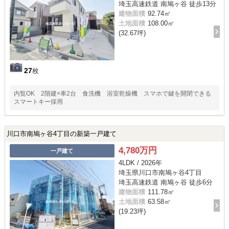
埼玉高速鉄道 南鳩ヶ谷 徒歩13分
建物面積
92.74㎡
土地面積
108.00㎡
(32.67坪)
27
枚
内覧OK 2階建×車2台 食洗機 浴室乾燥機 スマホで鍵を開閉できる
スマートキー採用
川口市南鳩ヶ谷4丁目の新築一戸建て
4,780万円
一戸建て
4LDK / 2026年
埼玉県川口市南鳩ヶ谷4丁目
埼玉高速鉄道 南鳩ヶ谷 徒歩6分
建物面積
111.78㎡
土地面積
63.58㎡
(19.23坪)