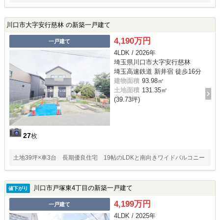
川口市大字安行慈林 の新築一戸建て
4,190万円
一戸建て
4LDK / 2026年
埼玉県川口市大字安行慈林
埼玉高速鉄道 新井宿 徒歩16分
建物面積
93.98㎡
土地面積
131.35㎡
(39.73坪)
27
枚
土地39坪×車3台 長期優良住宅 19帖のLDKと南向きワイドバルコニー
川口市戸塚東4丁目の新築一戸建て
値下がり
4,199万円
一戸建て
4LDK / 2025年