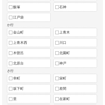
飯塚
石神
江戸袋
か行
金山町
上青木
上青木西
川口
木曽呂
北園町
北原台
神戸
さ行
幸町
栄町
坂下町
差間
里
在家町