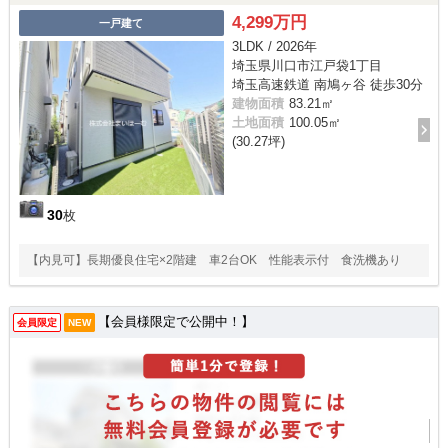
4,299万円
一戸建て
3LDK / 2026年
埼玉県川口市江戸袋1丁目
埼玉高速鉄道 南鳩ヶ谷 徒歩30分
建物面積
83.21㎡
土地面積
100.05㎡
(30.27坪)
30
枚
【内見可】長期優良住宅×2階建 車2台OK 性能表示付 食洗機あり
【会員様限定で公開中！】
会員限定
NEW