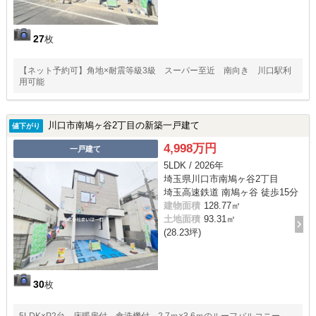
27
枚
【ネット予約可】角地×耐震等級3級 スーパー至近 南向き 川口駅利
用可能
川口市南鳩ヶ谷2丁目の新築一戸建て
値下がり
4,998万円
一戸建て
5LDK / 2026年
埼玉県川口市南鳩ヶ谷2丁目
埼玉高速鉄道 南鳩ヶ谷 徒歩15分
建物面積
128.77㎡
土地面積
93.31㎡
(28.23坪)
30
枚
5LDK×P2台 床暖房付 食洗機付 2.7ｍ×3.6ｍのルーフバルコニー