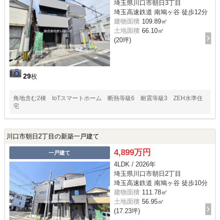
埼玉県川口市朝日3丁目
埼玉高速鉄道 南鳩ヶ谷 徒歩12分
建物面積
109.89㎡
土地面積
66.10㎡
(20坪)
29
枚
角地含む2棟 IoTスマートホーム 断熱等級6 耐震等級3 ZEH水準住
宅
川口市朝日2丁目の新築一戸建て
4,899万円
一戸建て
4LDK / 2026年
埼玉県川口市朝日2丁目
埼玉高速鉄道 南鳩ヶ谷 徒歩10分
建物面積
111.78㎡
土地面積
56.95㎡
(17.23坪)