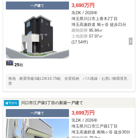
3,690万円
一戸建て
3LDK / 2026年
埼玉県川口市上青木2丁目
埼玉高速鉄道 鳩ヶ谷 徒歩21分
建物面積
95.84㎡
土地面積
57.97㎡
(17.54坪)
25
枚
角地 耐震等級3級LDK16.75帖 全室収納 バス路線・お買い物環境充
実
川口市江戸袋1丁目の新築一戸建て
値下がり
3,699万円
一戸建て
3LDK / 2026年
埼玉県川口市江戸袋1丁目
埼玉高速鉄道 南鳩ヶ谷 徒歩30分
建物面積
79.9㎡