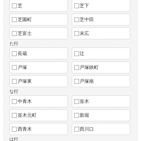
芝
芝下
芝園町
芝中田
芝富士
末広
た行
長蔵
辻
戸塚
戸塚鋏町
戸塚東
戸塚南
な行
中青木
並木
並木元町
新堀
西青木
西川口
は行