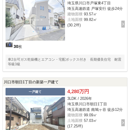
埼玉県川口市戸塚東4丁目
埼玉高速鉄道 戸塚安行 徒歩24分
建物面積
93.57㎡
土地面積
99.82㎡
(30.2坪)
30
枚
車2台可ガス乾燥機とエアコン・宅配ボックス付き 長期優良住宅 耐震
等級3級
川口市朝日1丁目の新築一戸建て
4,280万円
一戸建て
3LDK / 2026年
埼玉県川口市朝日1丁目
埼玉高速鉄道 南鳩ヶ谷 徒歩12分
建物面積
99.09㎡
土地面積
57.03㎡
(17.25坪)