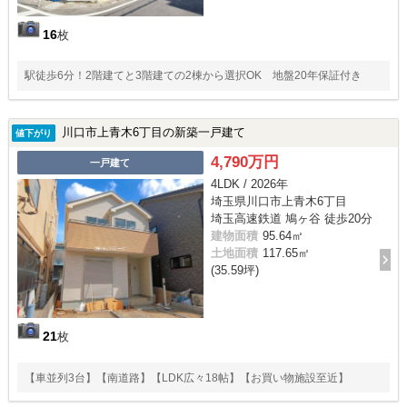
16
枚
駅徒歩6分！2階建てと3階建ての2棟から選択OK 地盤20年保証付き
川口市上青木6丁目の新築一戸建て
値下がり
4,790万円
一戸建て
4LDK / 2026年
埼玉県川口市上青木6丁目
埼玉高速鉄道 鳩ヶ谷 徒歩20分
建物面積
95.64㎡
土地面積
117.65㎡
(35.59坪)
21
枚
【車並列3台】【南道路】【LDK広々18帖】【お買い物施設至近】