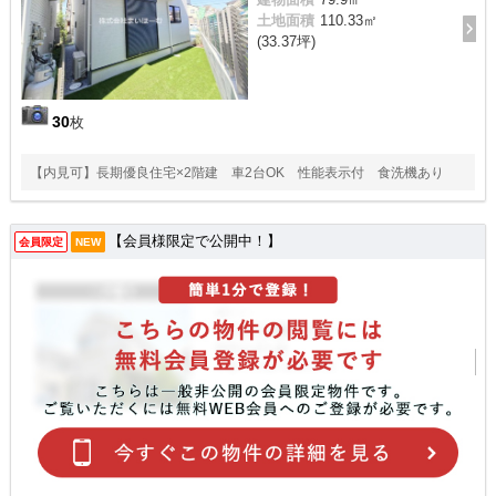
土地面積
110.33㎡
(33.37坪)
30
枚
【内見可】長期優良住宅×2階建 車2台OK 性能表示付 食洗機あり
【会員様限定で公開中！】
会員限定
NEW