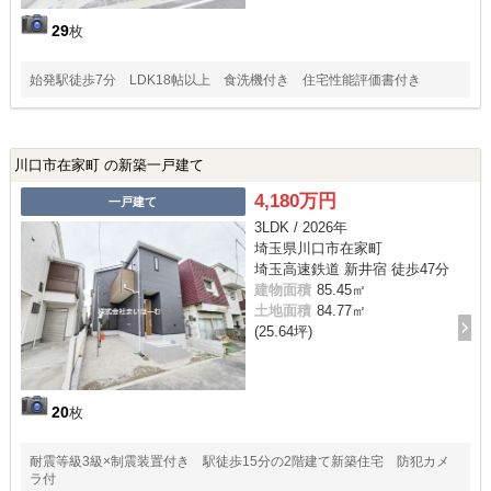
29
枚
始発駅徒歩7分 LDK18帖以上 食洗機付き 住宅性能評価書付き
川口市在家町 の新築一戸建て
4,180万円
一戸建て
3LDK / 2026年
埼玉県川口市在家町
埼玉高速鉄道 新井宿 徒歩47分
建物面積
85.45㎡
土地面積
84.77㎡
(25.64坪)
20
枚
耐震等級3級×制震装置付き 駅徒歩15分の2階建て新築住宅 防犯カメ
ラ付