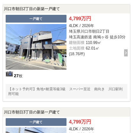
川口市朝日2丁目の新築一戸建て
4,799万円
一戸建て
4LDK / 2026年
埼玉県川口市朝日2丁目
埼玉高速鉄道 南鳩ヶ谷 徒歩10分
建物面積
110.99㎡
土地面積
62.01㎡
(18.76坪)
27
枚
【ネット予約可】角地×耐震等級3級 スーパー至近 南向き 川口駅利
用可能
川口市朝日3丁目の新築一戸建て
4,799万円
一戸建て
4LDK / 2026年