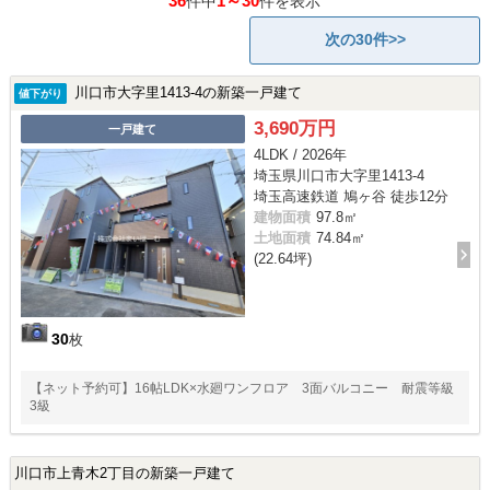
36
1～30
件中
件を表示
次の30件>>
川口市大字里1413-4の新築一戸建て
値下がり
3,690万円
一戸建て
4LDK / 2026年
埼玉県川口市大字里1413-4
埼玉高速鉄道 鳩ヶ谷 徒歩12分
建物面積
97.8㎡
土地面積
74.84㎡
(22.64坪)
30
枚
【ネット予約可】16帖LDK×水廻ワンフロア 3面バルコニー 耐震等級
3級
川口市上青木2丁目の新築一戸建て