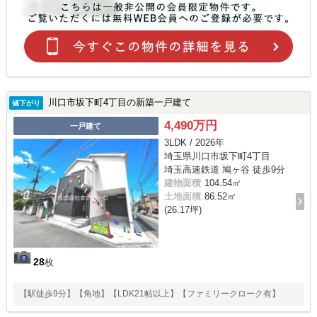
川口市坂下町4丁目の新築一戸建て
値下がり
4,490万円
一戸建て
3LDK / 2026年
埼玉県川口市坂下町4丁目
埼玉高速鉄道 鳩ヶ谷 徒歩9分
建物面積
104.54㎡
土地面積
86.52㎡
(26.17坪)
28
枚
【駅徒歩9分】【角地】【LDK21帖以上】【ファミリークローク有】