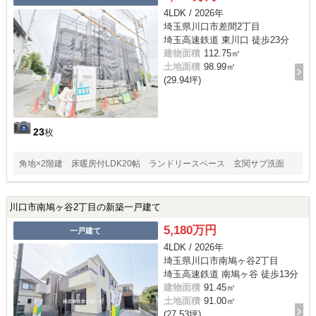
4LDK / 2026年
埼玉県川口市差間2丁目
埼玉高速鉄道 東川口 徒歩23分
建物面積
112.75㎡
土地面積
98.99㎡
(29.94坪)
23
枚
角地×2階建 床暖房付LDK20帖 ランドリースペース 玄関サブ洗面
川口市南鳩ヶ谷2丁目の新築一戸建て
5,180万円
一戸建て
4LDK / 2026年
埼玉県川口市南鳩ヶ谷2丁目
埼玉高速鉄道 南鳩ヶ谷 徒歩13分
建物面積
91.45㎡
土地面積
91.00㎡
(27.53坪)