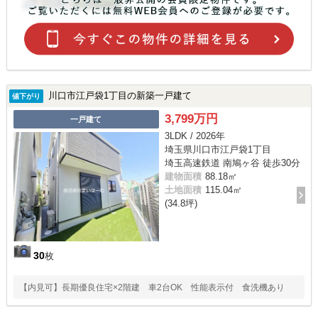
川口市江戸袋1丁目の新築一戸建て
値下がり
3,799万円
一戸建て
3LDK / 2026年
埼玉県川口市江戸袋1丁目
埼玉高速鉄道 南鳩ヶ谷 徒歩30分
建物面積
88.18㎡
土地面積
115.04㎡
(34.8坪)
30
枚
【内見可】長期優良住宅×2階建 車2台OK 性能表示付 食洗機あり