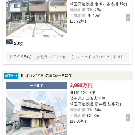
埼玉高速鉄道 南鳩ヶ谷 徒歩19分
建物面積
110.26㎡
土地面積
78.40㎡
(23.72坪)
30
枚
【LDK19.5帖】【大型ランドリー有】【ウォークインクローゼット有】
川口市大字里 の新築一戸建て
値下がり
3,998万円
一戸建て
4LDK / 2026年
埼玉県川口市大字里
埼玉高速鉄道 新井宿 徒歩7分
建物面積
110.64㎡
土地面積
63.00㎡
(19.06坪)