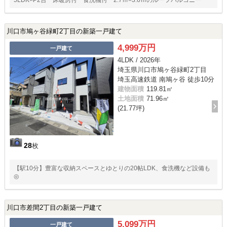
川口市鳩ヶ谷緑町2丁目の新築一戸建て
4,999万円
一戸建て
4LDK / 2026年
埼玉県川口市鳩ヶ谷緑町2丁目
埼玉高速鉄道 南鳩ヶ谷 徒歩10分
建物面積
119.81㎡
土地面積
71.96㎡
(21.77坪)
28
枚
【駅10分】豊富な収納スペースとゆとりの20帖LDK、食洗機など設備も
◎
川口市差間2丁目の新築一戸建て
5,099万円
一戸建て