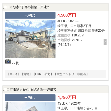
川口市領家2丁目の新築一戸建て
4,580万円
一戸建て
4LDK / 2026年
埼玉県川口市領家2丁目
埼玉高速鉄道 川口元郷 徒歩20分
建物面積
118.26㎡
土地面積
79.91㎡
(24.17坪)
22
枚
【車2台】【角地】【LDK18帖超】【大型パントリー収納有】
川口市南鳩ヶ谷2丁目の新築一戸建て
4,780万円
一戸建て
4SLDK / 2026年
埼玉県川口市南鳩ヶ谷2丁目