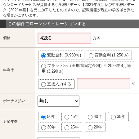
ウンロードサービスが提供する小学校区データ【2021年度】及び中学校区デー
タ【2021年度】を元に加工したものですので、記載情報が現在の学区域と異な
る場合がございます。
この物件でローンシミュレーションする
価格
万円
変動金利 (0.950％)
変動金利 (1.250％)
フラット35（全期間固定金利）※2026年8月適
年利率
用 (3.290％)
直接入力する
％
ボーナス払い
50年
45年
40年
35年
返済年数
30年
25年
20年