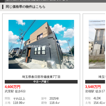
同じ価格帯の物件はこちら
埼玉県春日部市備後東7丁目
埼玉
中古一戸建て
4,600万円
3,549万円
武里駅 徒歩6分
岩槻駅 徒歩17
4LDK
間取
それ以上
築年
2025年
間取
土地
118.99㎡
建物
118.4㎡
土地
154.41㎡