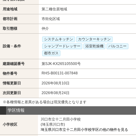
用途地域
第二種住居地域
都市計画
市街化区域
取引態様
仲介
システムキッチン
カウンターキッチン
設備・条件
シャンプードレッサー
浴室乾燥機
バルコニー
都市ガス
建築確認番号
第SJK-KX265105500号
RHS-B00131-007848
物件番号
情報更新日
2026年08月10日
次回更新日
2026年08月24日
※各種情報と差異がある場合は現況優先となります
学区情報
川口市立十二月田小学校
小学校区
(埼玉県川口市)
埼玉県川口市立十二月田小学校学区の他の物件を見る