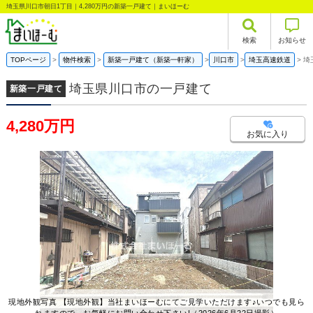
埼玉県川口市朝日1丁目｜4,280万円の新築一戸建て｜まいほーむ
検索
お知らせ
TOPページ
物件検索
新築一戸建て（新築一軒家）
川口市
埼玉高速鉄道
埼
埼玉県川口市の一戸建て
新築一戸建て
4,280万円
お気に入り
現地外観写真 【現地外観】当社まいほーむにてご見学いただけます♪いつでも見ら