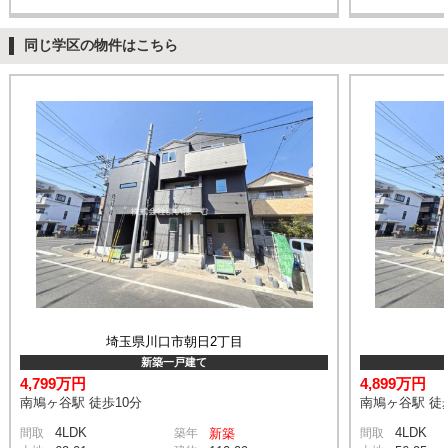
同じ学区の物件はこちら
埼玉県川口市朝日2丁目
新築一戸建て
4,799万円
4,899万円
南鳩ヶ谷駅 徒歩10分
南鳩ヶ谷駅 徒
4LDK
4LDK
間取
築年
新築
間取