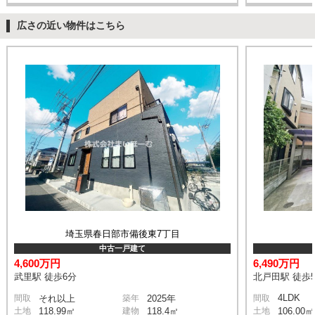
広さの近い物件はこちら
埼玉県春日部市備後東7丁目
中古一戸建て
4,600万円
6,490万円
武里駅 徒歩6分
北戸田駅 徒歩
4LDK
間取
それ以上
築年
2025年
間取
土地
118.99㎡
建物
118.4㎡
土地
106.00㎡