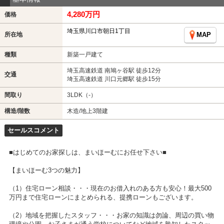
4,280万円
価格
埼玉県川口市朝日1丁目
所在地
MAP
種類
新築一戸建て
埼玉高速鉄道 南鳩ヶ谷駅 徒歩12分
交通
埼玉高速鉄道 川口元郷駅 徒歩15分
間取り
3LDK（-）
構造/階数
木造/地上3階建
セールスコメント
■はじめてのお家探しは、まいほーむにお任せ下さい■
【まいほーむ3つの魅力】
（1）住宅ローン相談・・・現在のお借入れのある方も安心！最大500
万円まで住宅ローンにまとめられる、提携ローンもございます。
（2）地域を把握したスタッフ・・・お家の知識は勿論、周辺の買い物