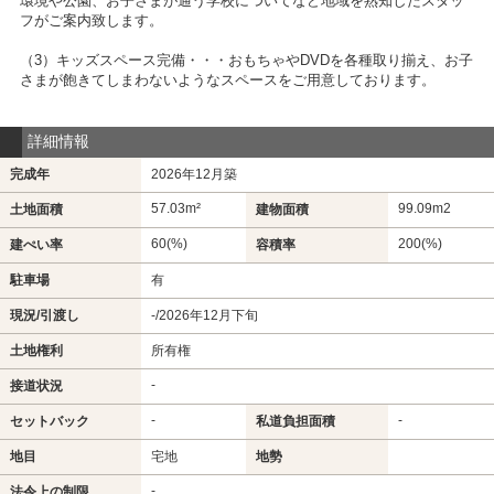
環境や公園、お子さまが通う学校についてなど地域を熟知したスタッ
フがご案内致します。
（3）キッズスペース完備・・・おもちゃやDVDを各種取り揃え、お子
さまが飽きてしまわないようなスペースをご用意しております。
詳細情報
完成年
2026年12月築
57.03m²
99.09m
2
土地面積
建物面積
60(%)
200(%)
建ぺい率
容積率
駐車場
有
現況/引渡し
-/2026年12月下旬
土地権利
所有権
-
接道状況
-
-
セットバック
私道負担面積
地目
宅地
地勢
-
法令上の制限