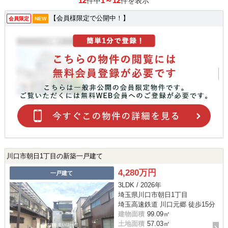
12
1～12
件中
件を表示
【会員様限定で公開中！】
会員限定
NEW
川口市朝日1丁目の新築一戸建て
4,280万円
一戸建て
3LDK / 2026年
埼玉県川口市朝日1丁目
埼玉高速鉄道 川口元郷 徒歩15分
建物面積
99.09㎡
土地面積
57.03㎡