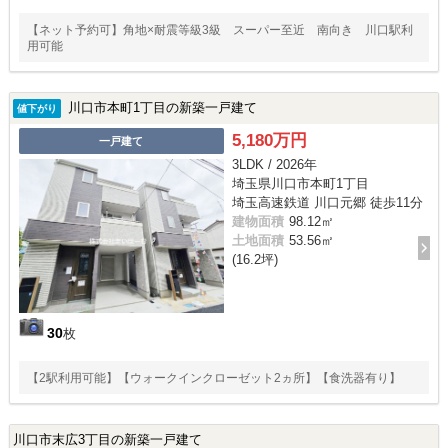
【ネット予約可】角地×耐震等級3級 スーパー至近 南向き 川口駅利
用可能
川口市本町1丁目の新築一戸建て
値下がり
5,180万円
一戸建て
3LDK / 2026年
埼玉県川口市本町1丁目
埼玉高速鉄道 川口元郷 徒歩11分
建物面積
98.12㎡
土地面積
53.56㎡
(16.2坪)
30
枚
【2駅利用可能】【ウォークインクローゼット2ヵ所】【食洗器有り】
川口市末広3丁目の新築一戸建て