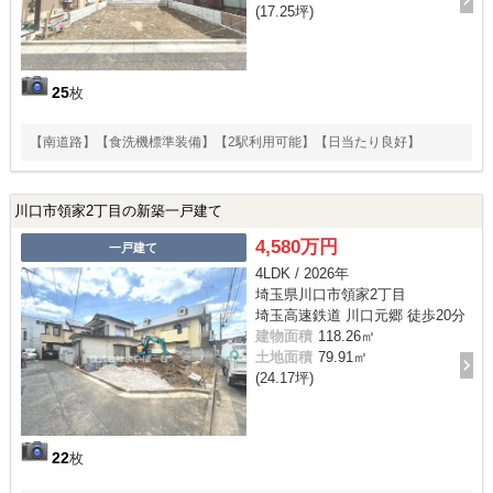
(17.25坪)
25
枚
【南道路】【食洗機標準装備】【2駅利用可能】【日当たり良好】
川口市領家2丁目の新築一戸建て
4,580万円
一戸建て
4LDK / 2026年
埼玉県川口市領家2丁目
埼玉高速鉄道 川口元郷 徒歩20分
建物面積
118.26㎡
土地面積
79.91㎡
(24.17坪)
22
枚