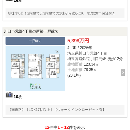
16
枚
駅徒歩6分！2階建てと3階建ての2棟から選択OK 地盤20年保証付き
川口市元郷4丁目の新築一戸建て
5,398万円
一戸建て
4LDK / 2026年
埼玉県川口市元郷4丁目
埼玉高速鉄道 川口元郷 徒歩12分
建物面積
123.34㎡
土地面積
76.35㎡
(23.1坪)
10
枚
【南道路】【LDK17帖以上】【ウォークインクローゼット有】
12
1～12
件中
件を表示