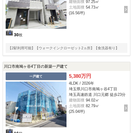
建物面積
97.25㎡
土地面積
54.73㎡
(16.56坪)
30
枚
【2駅利用可能】【ウォークインクローゼット2ヵ所】【食洗器有り】
川口市南鳩ヶ谷4丁目の新築一戸建て
5,380万円
一戸建て
4LDK / 2026年
埼玉県川口市南鳩ヶ谷4丁目
埼玉高速鉄道 川口元郷 徒歩23分
建物面積
94.02㎡
土地面積
82.79㎡
(25.04坪)