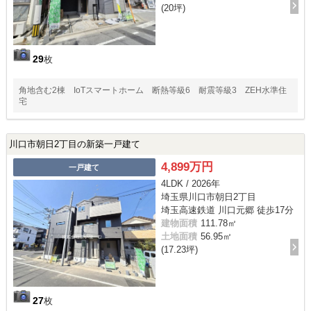
(20坪)
29
枚
角地含む2棟 IoTスマートホーム 断熱等級6 耐震等級3 ZEH水準住
宅
川口市朝日2丁目の新築一戸建て
4,899万円
一戸建て
4LDK / 2026年
埼玉県川口市朝日2丁目
埼玉高速鉄道 川口元郷 徒歩17分
建物面積
111.78㎡
土地面積
56.95㎡
(17.23坪)
27
枚