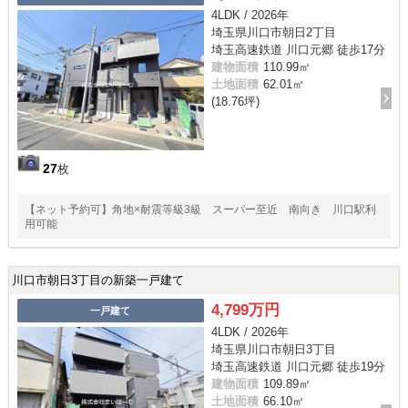
4LDK / 2026年
埼玉県川口市朝日2丁目
埼玉高速鉄道 川口元郷 徒歩17分
建物面積
110.99㎡
土地面積
62.01㎡
(18.76坪)
27
枚
【ネット予約可】角地×耐震等級3級 スーパー至近 南向き 川口駅利
用可能
川口市朝日3丁目の新築一戸建て
4,799万円
一戸建て
4LDK / 2026年
埼玉県川口市朝日3丁目
埼玉高速鉄道 川口元郷 徒歩19分
建物面積
109.89㎡
土地面積
66.10㎡