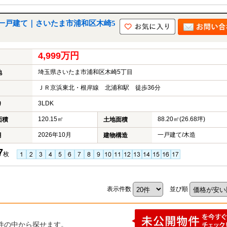
一戸建て｜さいたま市浦和区木崎5
4,999万円
埼玉県さいたま市浦和区木崎5丁目
地
ＪＲ京浜東北・根岸線 北浦和駅 徒歩36分
3LDK
り
120.15㎡
88.20㎡(26.68坪)
面積
土地面積
2026年10月
一戸建て/木造
月
建物構造
7
枚
表示件数
並び順
件の中から探せます。