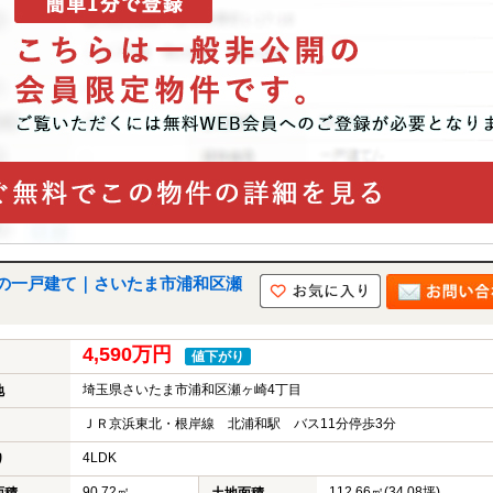
の一戸建て｜さいたま市浦和区瀬
4,590万円
値下がり
埼玉県さいたま市浦和区瀬ヶ崎4丁目
地
ＪＲ京浜東北・根岸線 北浦和駅 バス11分停歩3分
4LDK
り
90.72㎡
112.66㎡(34.08坪)