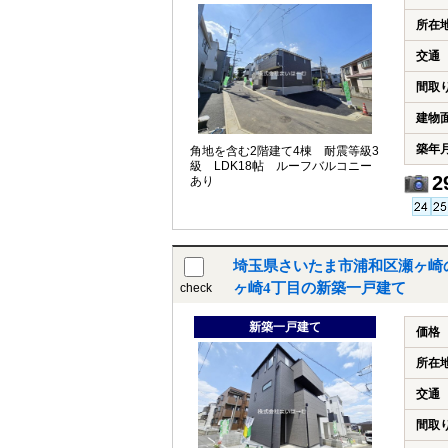
所在
交通
間取
建物
築年
角地を含む2階建て4棟 耐震等級3
級 LDK18帖 ルーフバルコニー
2
あり
埼玉県さいたま市浦和区瀬ヶ崎
ヶ崎4丁目の新築一戸建て
check
新築一戸建て
価格
所在
交通
間取