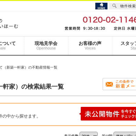
物件検索
について
現地見学会
お客様の声
スタッ
Sale
Openhouse
Voices
Sta
建て（新築一軒家）の不動産情報一覧
一軒家）の検索結果一覧
件の中から探せます。
表示件数
並び順