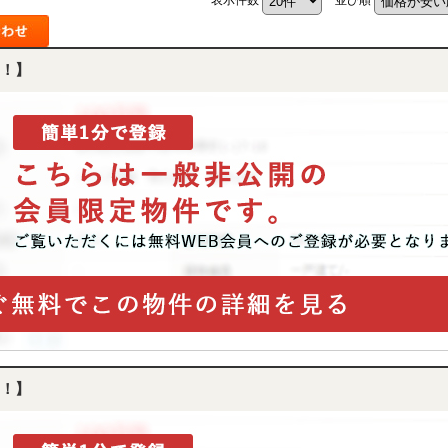
！】
！】