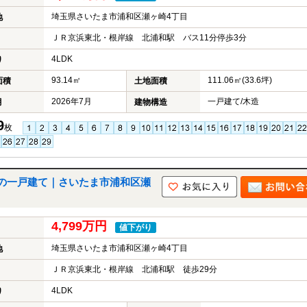
埼玉県さいたま市浦和区瀬ヶ崎4丁目
地
ＪＲ京浜東北・根岸線 北浦和駅 バス11分停歩3分
4LDK
り
93.14㎡
111.06㎡(33.6坪)
面積
土地面積
2026年7月
一戸建て/木造
月
建物構造
9
枚
の一戸建て｜さいたま市浦和区瀬
4,799万円
値下がり
埼玉県さいたま市浦和区瀬ヶ崎4丁目
地
ＪＲ京浜東北・根岸線 北浦和駅 徒歩29分
4LDK
り