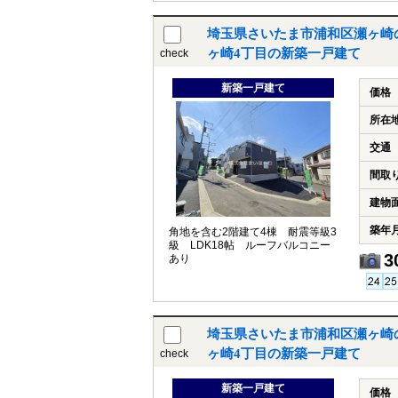
埼玉県さいたま市浦和区瀬ヶ崎
ヶ崎4丁目の新築一戸建て
check
新築一戸建て
価格
所在
交通
間取
建物
築年
角地を含む2階建て4棟 耐震等級3
級 LDK18帖 ルーフバルコニー
3
あり
埼玉県さいたま市浦和区瀬ヶ崎
ヶ崎4丁目の新築一戸建て
check
新築一戸建て
価格