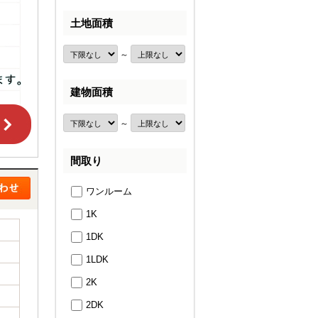
土地面積
～
建物面積
～
間取り
ワンルーム
1K
1DK
1LDK
2K
2DK