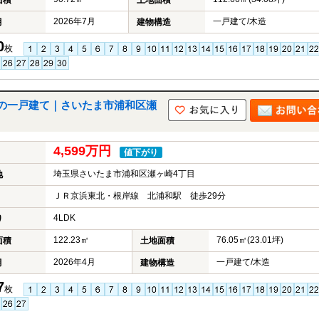
面積
土地面積
2026年7月
一戸建て/木造
月
建物構造
0
枚
の一戸建て｜さいたま市浦和区瀬
4,599万円
値下がり
埼玉県さいたま市浦和区瀬ヶ崎4丁目
地
ＪＲ京浜東北・根岸線 北浦和駅 徒歩29分
4LDK
り
122.23㎡
76.05㎡(23.01坪)
面積
土地面積
2026年4月
一戸建て/木造
月
建物構造
7
枚