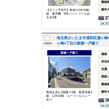
建物
築年
【ネット予約可】角地×LDK19帖
超 食洗機・WICパントリーもあ
2
る全3棟
埼玉県さいたま市浦和区瀬ヶ崎
ヶ崎4丁目の新築一戸建て
check
新築一戸建て
価格
所在
交通
間取
建物
築年
角地を含む2階建て4棟 耐震等級3
級 LDK18帖 ルーフバルコニー
3
あり