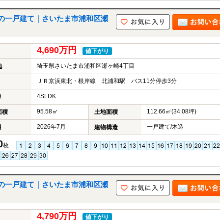
の一戸建て｜さいたま市浦和区瀬
4,690万円
値下がり
埼玉県さいたま市浦和区瀬ヶ崎4丁目
地
ＪＲ京浜東北・根岸線 北浦和駅 バス11分停歩3分
4SLDK
り
95.58㎡
112.66㎡(34.08坪)
面積
土地面積
2026年7月
一戸建て/木造
月
建物構造
0
枚
の一戸建て｜さいたま市浦和区瀬
4,790万円
値下がり