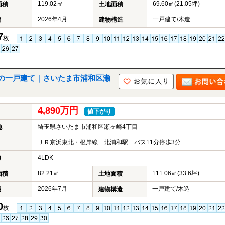
119.02㎡
69.60㎡(21.05坪)
面積
土地面積
2026年4月
一戸建て/木造
月
建物構造
7
枚
の一戸建て｜さいたま市浦和区瀬
4,890万円
値下がり
埼玉県さいたま市浦和区瀬ヶ崎4丁目
地
ＪＲ京浜東北・根岸線 北浦和駅 バス11分停歩3分
4LDK
り
82.21㎡
111.06㎡(33.6坪)
面積
土地面積
2026年7月
一戸建て/木造
月
建物構造
0
枚