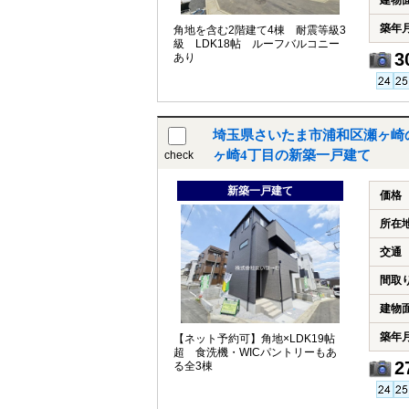
建物
築年
角地を含む2階建て4棟 耐震等級3
級 LDK18帖 ルーフバルコニー
3
あり
埼玉県さいたま市浦和区瀬ヶ崎
ヶ崎4丁目の新築一戸建て
check
新築一戸建て
価格
所在
交通
間取
建物
築年
【ネット予約可】角地×LDK19帖
超 食洗機・WICパントリーもあ
2
る全3棟