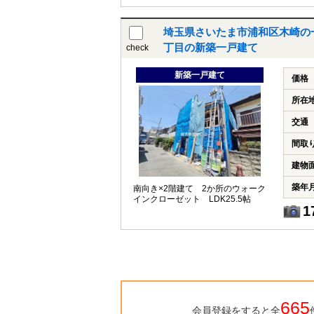
埼玉県さいたま市浦和区木崎の
丁目の新築一戸建て
check
新築一戸建て
価格
所在
交通
間取
建物
築年
南向き×2階建て 2か所のウォーク
インクローゼット LDK25.5帖
1
665
会員登録をすると全