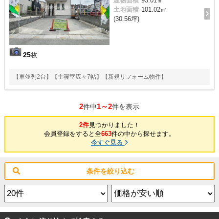
建物面積
93.01㎡
土地面積
101.02㎡
(30.56坪)
25
枚
【車並列2台】【主寝室広々7帖】【新規リフォーム物件】
2
1～2
件中
件を表示
2件
見つかりました！
会員登録をすると全
663
件の中から探せます。
今すぐ見る
条件を絞り込む