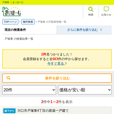
戸塚東 ｜まいほーむ
検索
お知らせ
TOPページ
物件検索
戸塚東 の不動産情報一覧
現在の検索条件
さらに条件を絞り込む
戸塚東 の検索結果一覧
2件
見つかりました！
会員登録をすると全
663
件の中から探せます。
今すぐ見る
条件を絞り込む
2
1～2
件中
件を表示
川口市戸塚東4丁目の新築一戸建て
値下がり