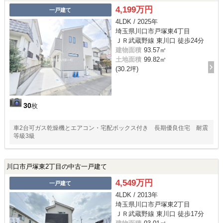
4,199万円
一戸建て
4LDK / 2025年
埼玉県川口市戸塚東4丁目
ＪＲ武蔵野線 東川口 徒歩24分
建物面積
93.57㎡
土地面積
99.82㎡
(30.2坪)
30
枚
車2台可ガス乾燥機とエアコン・宅配ボックス付き 長期優良住宅 耐震
等級3級
川口市戸塚東2丁目の中古一戸建て
4,549万円
一戸建て
4LDK / 2013年
埼玉県川口市戸塚東2丁目
ＪＲ武蔵野線 東川口 徒歩17分