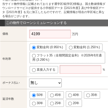
当サイト物件情報に記載されております通学区域(学区)情報は、国土数値情報ダ
ウンロードサービスが提供する小学校区データ【2021年度】及び中学校区デー
タ【2021年度】を元に加工したものですので、記載情報が現在の学区域と異な
る場合がございます。
この物件でローンシミュレーションする
価格
万円
変動金利 (0.950％)
変動金利 (1.250％)
フラット35（全期間固定金利）※2026年8月適
年利率
用 (3.290％)
直接入力する
％
ボーナス払い
50年
45年
40年
35年
返済年数
30年
25年
20年