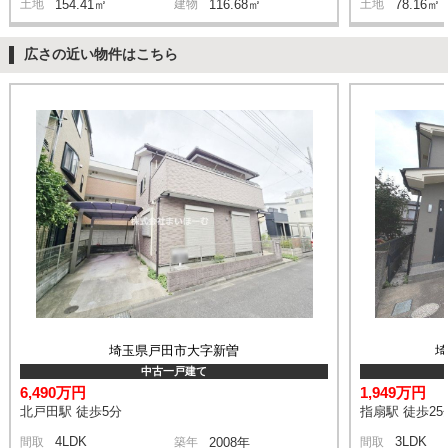
土地
154.41㎡
建物
116.68㎡
土地
78.16㎡
広さの近い物件はこちら
埼玉県戸田市大字新曽
中古一戸建て
6,490万円
1,949万円
北戸田駅 徒歩5分
指扇駅 徒歩25
4LDK
3LDK
間取
築年
2008年
間取