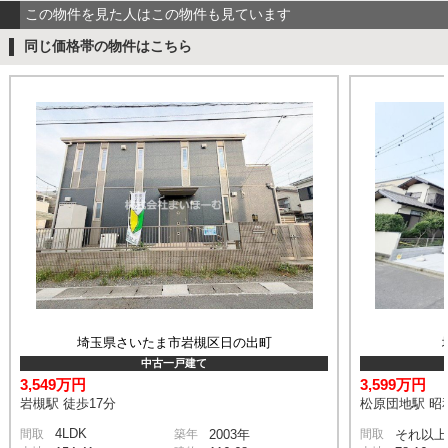
この物件を見た人はこの物件も見ています
同じ価格帯の物件はこちら
埼玉県さいたま市岩槻区日の出町
中古一戸建て
3,549万円
3,599万円
岩槻駅 徒歩17分
松原団地駅 昭和
4LDK
間取
築年
2003年
間取
それ以上