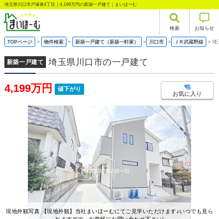
埼玉県川口市戸塚東4丁目｜4,199万円の新築一戸建て｜まいほーむ
検索
お知らせ
TOPページ
物件検索
新築一戸建て（新築一軒家）
川口市
ＪＲ武蔵野線
埼
埼玉県川口市の一戸建て
新築一戸建て
4,199万円
値下がり
お気に入り
現地外観写真 【現地外観】当社まいほーむにてご見学いただけます♪いつでも見ら