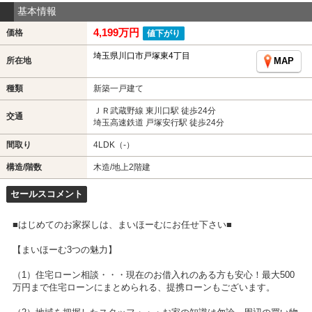
基本情報
4,199万円
価格
値下がり
埼玉県川口市戸塚東4丁目
所在地
MAP
種類
新築一戸建て
ＪＲ武蔵野線 東川口駅 徒歩24分
交通
埼玉高速鉄道 戸塚安行駅 徒歩24分
間取り
4LDK（-）
構造/階数
木造/地上2階建
セールスコメント
■はじめてのお家探しは、まいほーむにお任せ下さい■
【まいほーむ3つの魅力】
（1）住宅ローン相談・・・現在のお借入れのある方も安心！最大500
万円まで住宅ローンにまとめられる、提携ローンもございます。