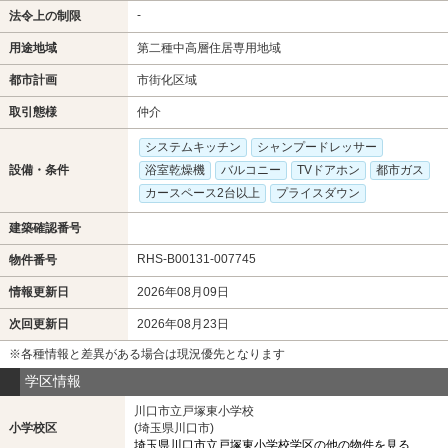
-
法令上の制限
用途地域
第二種中高層住居専用地域
都市計画
市街化区域
取引態様
仲介
システムキッチン
シャンプードレッサー
設備・条件
浴室乾燥機
バルコニー
TVドアホン
都市ガス
カースペース2台以上
プライスダウン
建築確認番号
RHS-B00131-007745
物件番号
情報更新日
2026年08月09日
次回更新日
2026年08月23日
※各種情報と差異がある場合は現況優先となります
学区情報
川口市立戸塚東小学校
小学校区
(埼玉県川口市)
埼玉県川口市立戸塚東小学校学区の他の物件を見る