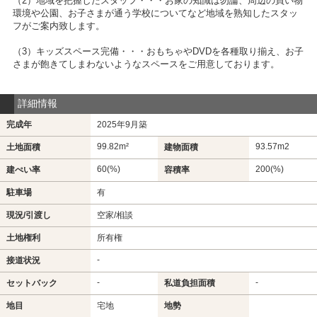
（2）地域を把握したスタッフ・・・お家の知識は勿論、周辺の買い物
環境や公園、お子さまが通う学校についてなど地域を熟知したスタッ
フがご案内致します。
（3）キッズスペース完備・・・おもちゃやDVDを各種取り揃え、お子
さまが飽きてしまわないようなスペースをご用意しております。
詳細情報
完成年
2025年9月築
99.82m²
93.57m
2
土地面積
建物面積
60(%)
200(%)
建ぺい率
容積率
駐車場
有
現況/引渡し
空家/相談
土地権利
所有権
-
接道状況
-
-
セットバック
私道負担面積
地目
宅地
地勢