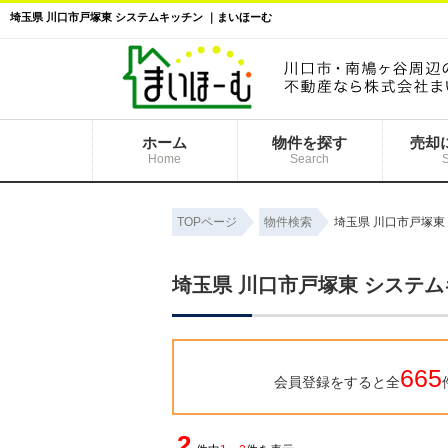
埼玉県 川口市戸塚東 システムキッチン ｜まいほーむ
ホーム
物件を探す
売却
Home
Search
TOPページ
物件検索
埼玉県 川口市戸塚東
埼玉県 川口市戸塚東 システ
665
会員登録をすると全
2