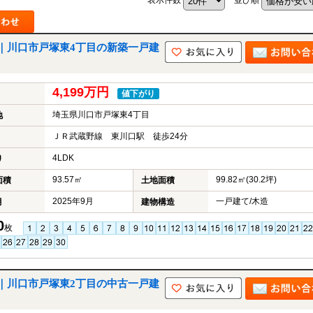
｜川口市戸塚東4丁目の新築一戸建
4,199万円
値下がり
埼玉県川口市戸塚東4丁目
地
ＪＲ武蔵野線 東川口駅 徒歩24分
4LDK
り
93.57㎡
99.82㎡(30.2坪)
面積
土地面積
2025年9月
一戸建て/木造
月
建物構造
0
枚
｜川口市戸塚東2丁目の中古一戸建