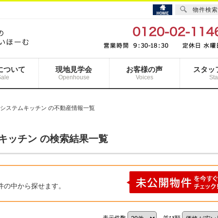
物件検索
について
現地見学会
お客様の声
スタッ
Sale
Openhouse
Voices
Sta
 システムキッチン の不動産情報一覧
ムキッチン の検索結果一覧
件の中から探せます。
表示件数
並び順