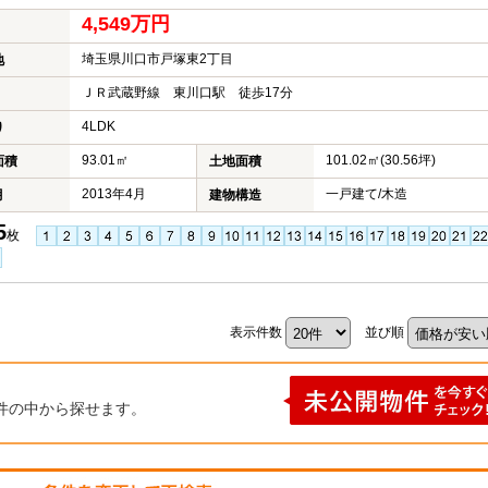
4,549万円
埼玉県川口市戸塚東2丁目
地
ＪＲ武蔵野線 東川口駅 徒歩17分
4LDK
り
93.01㎡
101.02㎡(30.56坪)
面積
土地面積
2013年4月
一戸建て/木造
月
建物構造
5
枚
表示件数
並び順
件の中から探せます。