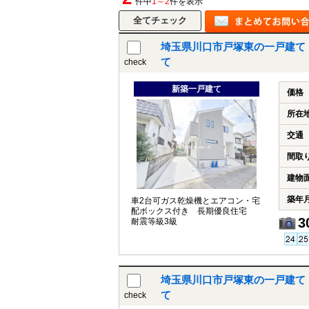
件中
1～2
件を表示
埼玉県川口市戸塚東の一戸建て
て
check
新築一戸建て
価格
所在
交通
間取
建物
築年
車2台可ガス乾燥機とエアコン・宅
配ボックス付き 長期優良住宅
3
耐震等級3級
埼玉県川口市戸塚東の一戸建て
て
check