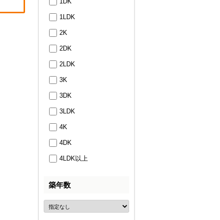
1DK
1LDK
2K
2DK
2LDK
3K
3DK
3LDK
4K
4DK
4LDK以上
築年数