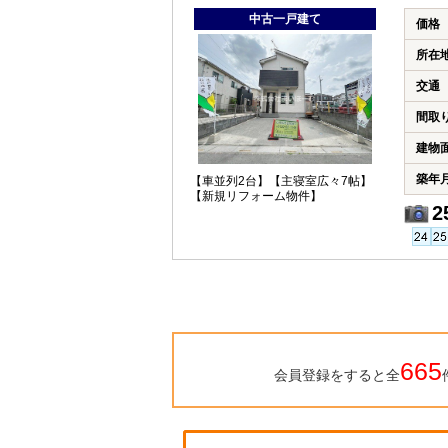
中古一戸建て
価格
所在
交通
間取
建物
築年
【車並列2台】【主寝室広々7帖】
【新規リフォーム物件】
2
665
会員登録をすると全