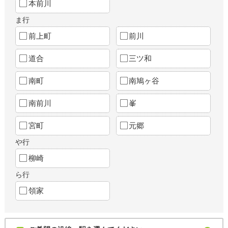
本前川
ま行
前上町
前川
道合
三ツ和
南町
南鳩ヶ谷
南前川
峯
宮町
元郷
や行
柳崎
ら行
領家