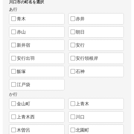
川口市の町名を選択
あ行
青木
赤井
赤山
朝日
新井宿
安行
安行出羽
安行領根岸
飯塚
石神
江戸袋
か行
金山町
上青木
上青木西
川口
木曽呂
北園町