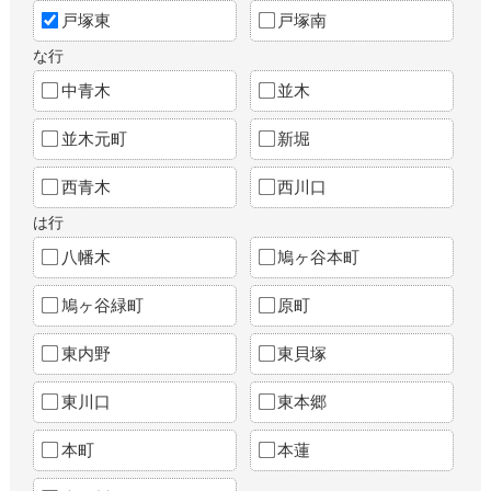
戸塚東
戸塚南
な行
中青木
並木
並木元町
新堀
西青木
西川口
は行
八幡木
鳩ヶ谷本町
鳩ヶ谷緑町
原町
東内野
東貝塚
東川口
東本郷
本町
本蓮