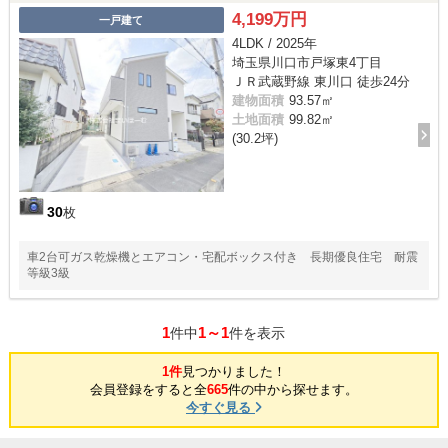
4,199万円
一戸建て
4LDK / 2025年
埼玉県川口市戸塚東4丁目
ＪＲ武蔵野線 東川口 徒歩24分
建物面積
93.57㎡
土地面積
99.82㎡
(30.2坪)
30
枚
車2台可ガス乾燥機とエアコン・宅配ボックス付き 長期優良住宅 耐震
等級3級
1
1～1
件中
件を表示
1件
見つかりました！
会員登録をすると全
665
件の中から探せます。
今すぐ見る