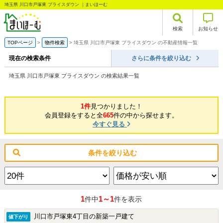
埼玉県 川口市戸塚東 プライスダウン ｜まいほーむ
検索
お知らせ
TOPページ
物件検索
埼玉県 川口市戸塚東 プライスダウン の不動産情報一覧
現在の検索条件
さらに条件を絞り込む
埼玉県 川口市戸塚東 プライスダウン の検索結果一覧
1件
見つかりました！
会員登録をすると全
665
件の中から探せます。
今すぐ見る
条件を絞り込む
1
1～1
件中
件を表示
川口市戸塚東4丁目の新築一戸建て
値下がり