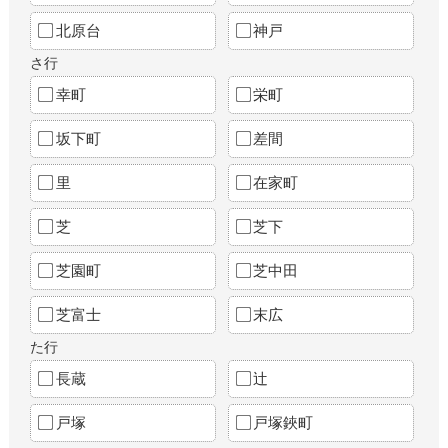
北原台
神戸
さ行
幸町
栄町
坂下町
差間
里
在家町
芝
芝下
芝園町
芝中田
芝富士
末広
た行
長蔵
辻
戸塚
戸塚鋏町