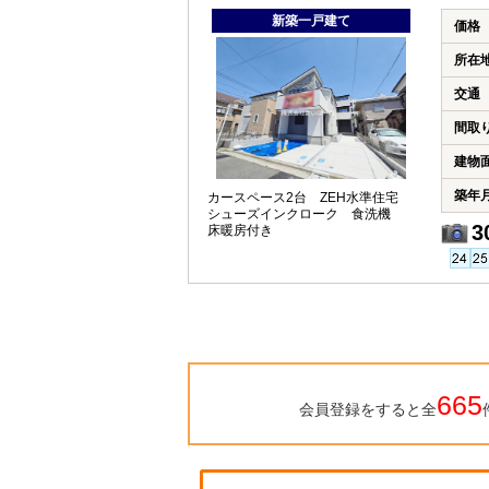
新築一戸建て
価格
所在
交通
間取
建物
築年
カースペース2台 ZEH水準住宅
シューズインクローク 食洗機
3
床暖房付き
665
会員登録をすると全