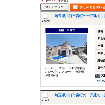
件中
1～2
件を表示
埼玉県川口市宮町の一戸建て｜
check
新築一戸建て
価格
所在
交通
間取
建物
築年
カースペース2台 ZEH水準住宅
シューズインクローク 食洗機
3
床暖房付き
埼玉県川口市宮町の一戸建て｜
check