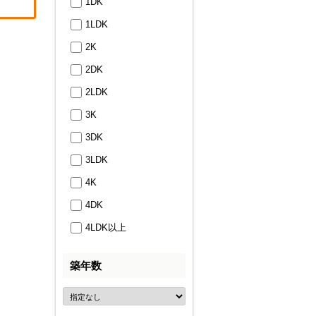
1DK
1LDK
2K
2DK
2LDK
3K
3DK
3LDK
4K
4DK
4LDK以上
築年数