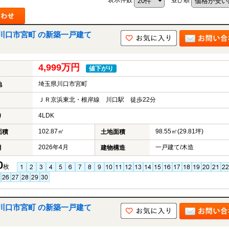
川口市宮町 の新築一戸建て
4,999万円
値下がり
埼玉県川口市宮町
地
ＪＲ京浜東北・根岸線 川口駅 徒歩22分
4LDK
り
102.87㎡
98.55㎡(29.81坪)
面積
土地面積
2026年4月
一戸建て/木造
月
建物構造
0
枚
川口市宮町 の新築一戸建て