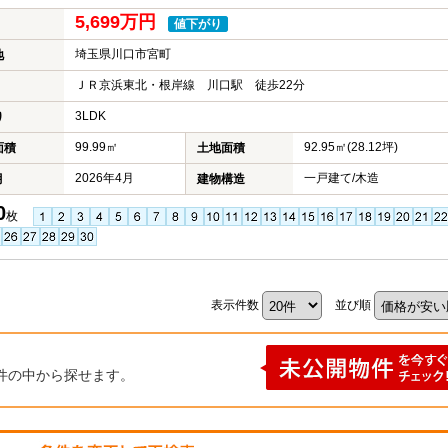
5,699万円
値下がり
埼玉県川口市宮町
地
ＪＲ京浜東北・根岸線 川口駅 徒歩22分
3LDK
り
99.99㎡
92.95㎡(28.12坪)
面積
土地面積
2026年4月
一戸建て/木造
月
建物構造
0
枚
表示件数
並び順
件の中から探せます。