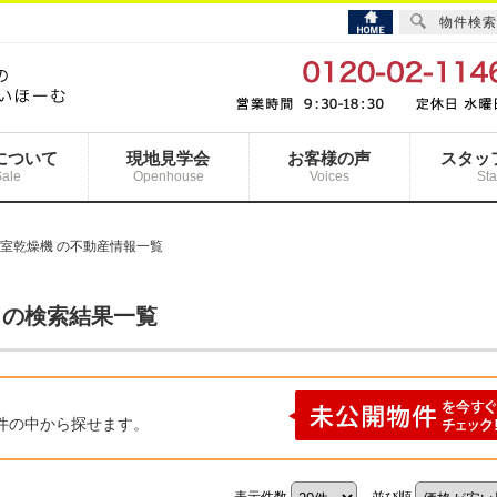
物件検索
について
現地見学会
お客様の声
スタッ
Sale
Openhouse
Voices
Sta
浴室乾燥機 の不動産情報一覧
 の検索結果一覧
件の中から探せます。
表示件数
並び順