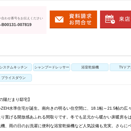
い合わせ番号をお伝えください
-B00131-007819
システムキッチン
シャンプードレッサー
浴室乾燥機
TVド
プライスダウン
きの陽だまり邸宅】
EH水準住宅が誕生。南向きの明るい住空間に、18.1帖～21.5帖の広々
たり寛げる開放感あふれる間取りです。冬でも足元から暖かい床暖房を
洗機、雨の日のお洗濯に便利な浴室乾燥機など人気設備も充実。さらに