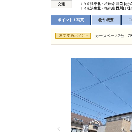
ＪＲ京浜東北・根岸線
川口
徒歩
交通
ＪＲ京浜東北・根岸線
西川口
徒
ポイント / 写真
物件概要
ロ
カースペース2台 Z