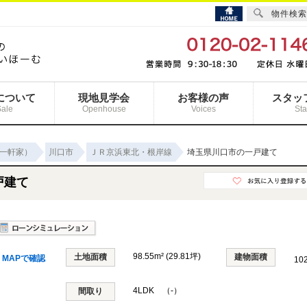
物件検索
について
現地見学会
お客様の声
スタッ
Sale
Openhouse
Voices
Sta
一軒家）
川口市
ＪＲ京浜東北・根岸線
埼玉県川口市の一戸建て
戸建て
98.55m² (29.81坪)
土地面積
建物面積
MAPで確認
10
4LDK （-）
間取り