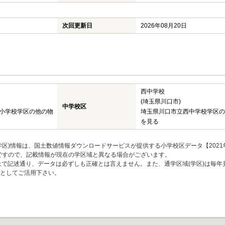
次回更新日
2026年08月20日
西中学校
(埼玉県川口市)
中学校区
小学校学区の他の物
埼玉県川口市立西中学校学区の
を見る
区)情報は、国土数値情報ダウンロードサービスが提供する小学校区データ【2021
のですので、記載情報が現在の学区域と異なる場合がございます。
上で記述通り、データは必ずしも正確とは言えません。また、通学区域(学区)は毎年
としてご活用下さい。