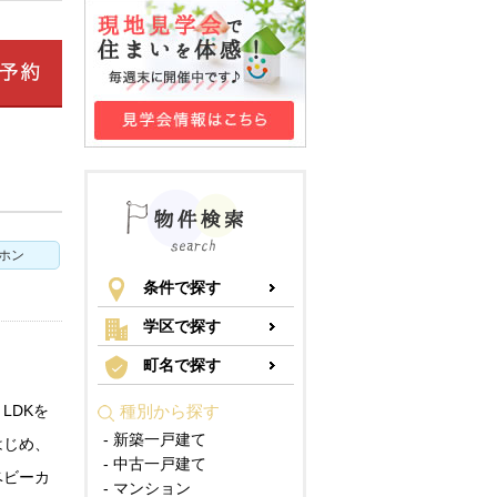
アホン
条件で探す
学区で探す
町名で探す
LDKを
種別から探す
- 新築一戸建て
はじめ、
- 中古一戸建て
ベビーカ
- マンション