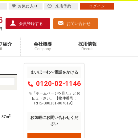
お気に入り
来店予約
ログイン
会員登録する
お問い合わせ
フ紹介
会社概要
採用情報
ff
Company
Recruit
まいほーむへ電話をかける
0120-02-1146
※「ホームページを見た」
と
お
伝え下さい。
【物件番号：
RHS-B00131-007819】
2
2.87m
お気軽にお問い合わせくだ
さい