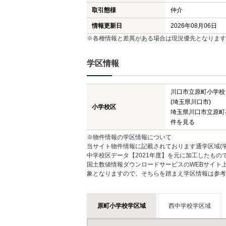
取引態様
仲介
情報更新日
2026年08月06日
※各種情報と差異がある場合は現況優先となります
学区情報
川口市立原町小学校
(埼玉県川口市)
小学校区
埼玉県川口市立原町
件を見る
※物件情報の学区情報について
当サイト物件情報に記載されております通学区域(学
中学校区データ【2021年度】を元に加工したも
国土数値情報ダウンロードサービスのWEBサイト
象となりますので、そちらを踏まえ学区情報は参考
原町小学校学区域
西中学校学区域