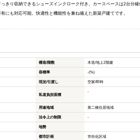
すっきり収納できるシューズインクローク付き。カースペースは2台分確
所有にも対応可能。快適性と機能性を兼ね備えた新築戸建てです。
構造/階数
木造/
地上2階建
容積率
-(%)
現況/引渡し
空家/即時
-
私道負担面積
用途地域
第二種住居地域
法令上の制限
-
地勢
都市計画
市街化区域