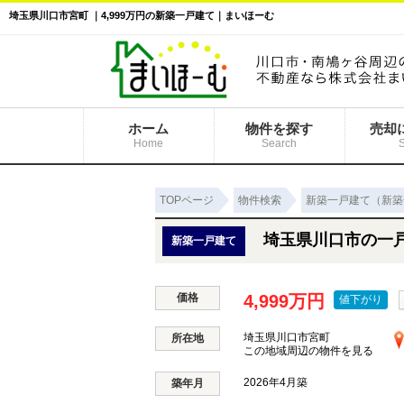
埼玉県川口市宮町 ｜4,999万円の新築一戸建て｜まいほーむ
ホーム
物件を探す
売却
Home
Search
TOPページ
物件検索
新築一戸建て（新築
埼玉県川口市の一
新築一戸建て
価格
4,999万円
値下がり
埼玉県川口市宮町
所在地
この地域周辺の物件を見る
2026年4月築
築年月