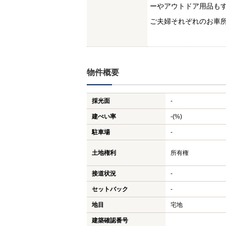
ーやアウトドア用品も
ご夫婦それぞれのお車
物件概要
採光面
-
建ぺい率
-(%)
駐車場
-
土地権利
所有権
接道状況
-
セットバック
-
地目
宅地
建築確認番号