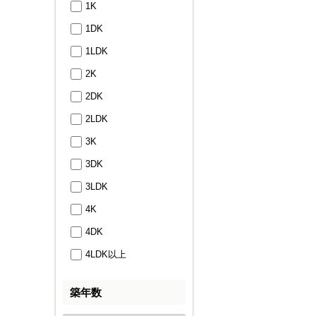
1K
1DK
1LDK
2K
2DK
2LDK
3K
3DK
3LDK
4K
4DK
4LDK以上
築年数