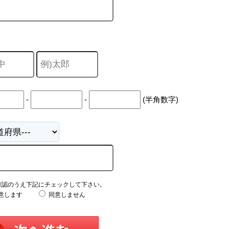
-
-
(半角数字)
確認のうえ下記にチェックして下さい。
意します
同意しません