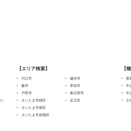
【エリア検索】
【種
川口市
越谷市
新
蕨市
草加市
中
戸田市
春日部市
中
違い
さいたま市緑区
足立区
土
さいたま市南区
さいたま市岩槻区
は