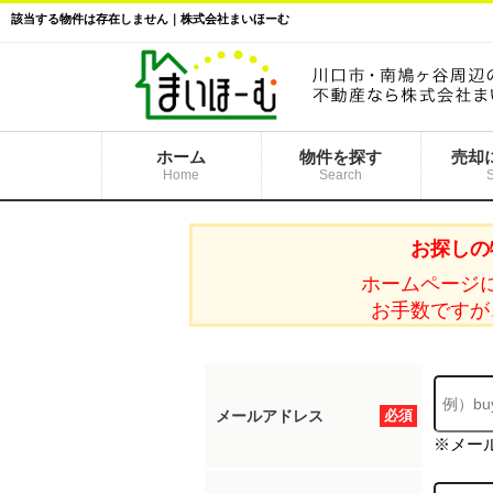
該当する物件は存在しません｜株式会社まいほーむ
ホーム
物件を探す
売却
Home
Search
お探しの
ホームページ
お手数ですが
メールアドレス
必須
※メー