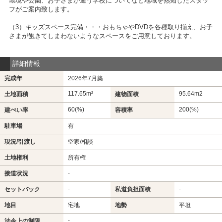
環境や公園、お子さまが通う学校についてなど地域を熟知したスタッ
フがご案内致します。
（3）キッズスペース完備・・・おもちゃやDVDを各種取り揃え、お子
さまが飽きてしまわないようなスペースをご用意しております。
詳細情報
完成年
2026年7月築
117.65m²
95.64m
2
土地面積
建物面積
60(%)
200(%)
建ぺい率
容積率
駐車場
有
現況/引渡し
空家/相談
土地権利
所有権
-
接道状況
-
-
セットバック
私道負担面積
地目
宅地
地勢
平坦
-
法令上の制限