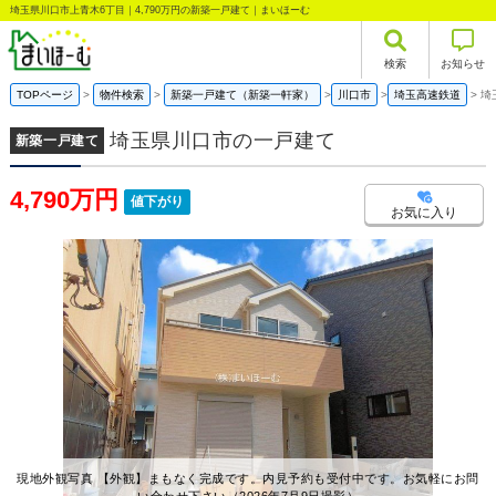
埼玉県川口市上青木6丁目｜4,790万円の新築一戸建て｜まいほーむ
検索
お知らせ
TOPページ
物件検索
新築一戸建て（新築一軒家）
川口市
埼玉高速鉄道
埼
埼玉県川口市の一戸建て
新築一戸建て
4,790万円
値下がり
お気に入り
現地外観写真 【外観】まもなく完成です。内見予約も受付中です。お気軽にお問