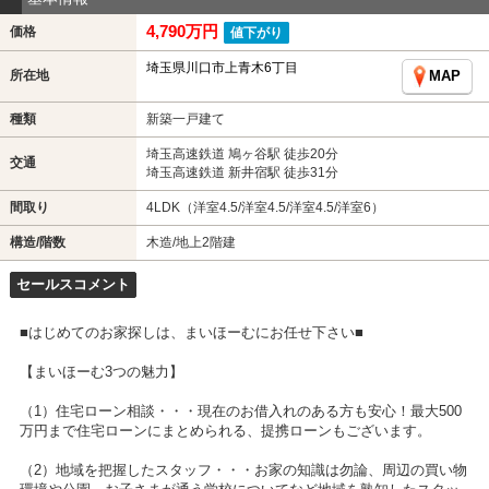
4,790万円
価格
値下がり
埼玉県川口市上青木6丁目
所在地
MAP
種類
新築一戸建て
埼玉高速鉄道 鳩ヶ谷駅 徒歩20分
交通
埼玉高速鉄道 新井宿駅 徒歩31分
間取り
4LDK（洋室4.5/洋室4.5/洋室4.5/洋室6）
構造/階数
木造/地上2階建
セールスコメント
■はじめてのお家探しは、まいほーむにお任せ下さい■
【まいほーむ3つの魅力】
（1）住宅ローン相談・・・現在のお借入れのある方も安心！最大500
万円まで住宅ローンにまとめられる、提携ローンもございます。
（2）地域を把握したスタッフ・・・お家の知識は勿論、周辺の買い物