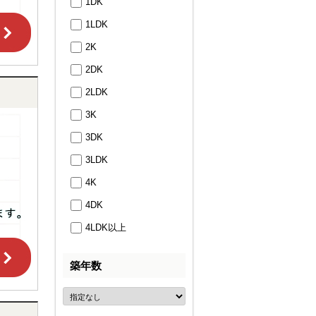
1DK
1LDK
2K
2DK
2LDK
3K
3DK
3LDK
4K
4DK
4LDK以上
築年数