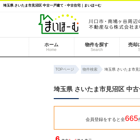
埼玉県 さいたま市見沼区 中古一戸建て・中古住宅｜まいほーむ
ホーム
物件を探す
売却
Home
Search
TOPページ
物件検索
埼玉県 さいたま市
埼玉県 さいたま市見沼区 中
665
会員登録をすると全
6