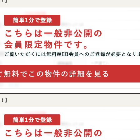
！】
！】