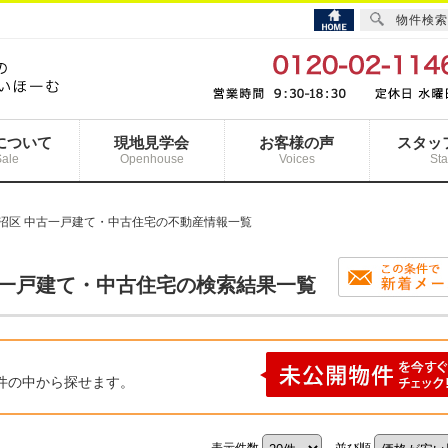
物件検索
について
現地見学会
お客様の声
スタッ
Sale
Openhouse
Voices
Sta
見沼区 中古一戸建て・中古住宅の不動産情報一覧
古一戸建て・中古住宅の検索結果一覧
件の中から探せます。
表示件数
並び順