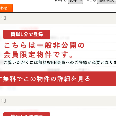
！】
！】