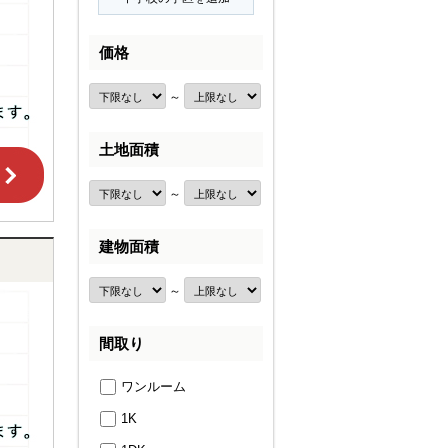
価格
～
土地面積
～
建物面積
～
間取り
ワンルーム
1K