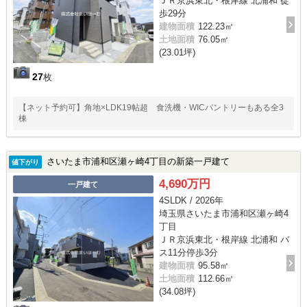
ＪＲ京浜東北・根岸線 北浦和 徒
歩29分
建物面積
122.23㎡
土地面積
76.05㎡
(23.01坪)
27
枚
【ネット予約可】角地×LDK19帖超 食洗機・WICパントリーもある全3
棟
さいたま市浦和区瀬ヶ崎4丁目の新築一戸建て
値下がり
4,690万円
一戸建て
4SLDK / 2026年
埼玉県さいたま市浦和区瀬ヶ崎4
丁目
ＪＲ京浜東北・根岸線 北浦和 バ
ス11分停歩3分
建物面積
95.58㎡
土地面積
112.66㎡
(34.08坪)