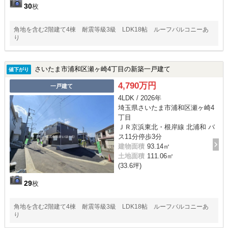
30
枚
角地を含む2階建て4棟 耐震等級3級 LDK18帖 ルーフバルコニーあ
り
さいたま市浦和区瀬ヶ崎4丁目の新築一戸建て
値下がり
4,790万円
一戸建て
4LDK / 2026年
埼玉県さいたま市浦和区瀬ヶ崎4
丁目
ＪＲ京浜東北・根岸線 北浦和 バ
ス11分停歩3分
建物面積
93.14㎡
土地面積
111.06㎡
(33.6坪)
29
枚
角地を含む2階建て4棟 耐震等級3級 LDK18帖 ルーフバルコニーあ
り