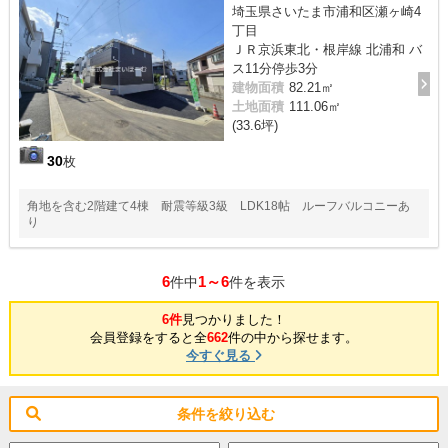
埼玉県さいたま市浦和区瀬ヶ崎4
丁目
ＪＲ京浜東北・根岸線 北浦和 バ
ス11分停歩3分
建物面積
82.21㎡
土地面積
111.06㎡
(33.6坪)
30
枚
角地を含む2階建て4棟 耐震等級3級 LDK18帖 ルーフバルコニーあ
り
6
1～6
件中
件を表示
6件
見つかりました！
会員登録をすると全
662
件の中から探せます。
今すぐ見る
条件を絞り込む