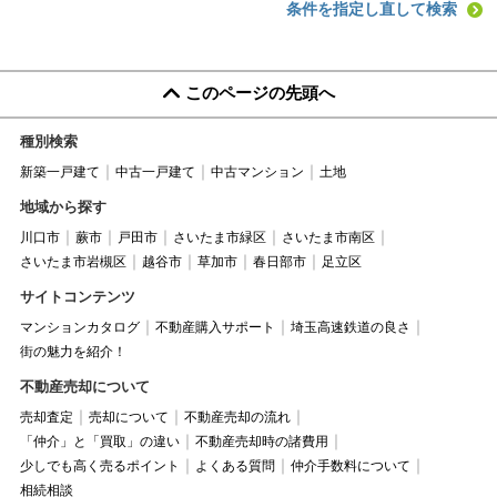
条件を指定し直して検索
このページの先頭へ
種別検索
新築一戸建て
中古一戸建て
中古マンション
土地
地域から探す
川口市
蕨市
戸田市
さいたま市緑区
さいたま市南区
さいたま市岩槻区
越谷市
草加市
春日部市
足立区
サイトコンテンツ
マンションカタログ
不動産購入サポート
埼玉高速鉄道の良さ
街の魅力を紹介！
不動産売却について
売却査定
売却について
不動産売却の流れ
「仲介」と「買取」の違い
不動産売却時の諸費用
少しでも高く売るポイント
よくある質問
仲介手数料について
相続相談