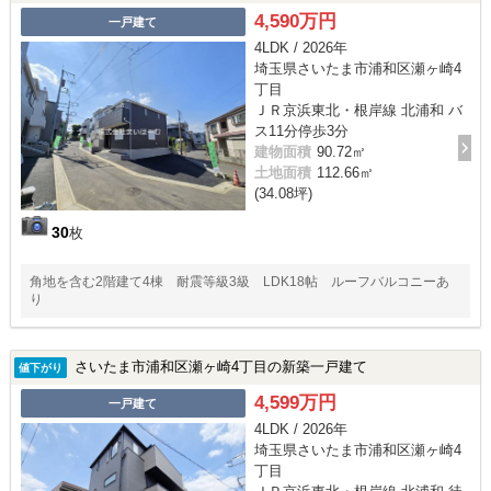
4,590万円
一戸建て
4LDK / 2026年
埼玉県さいたま市浦和区瀬ヶ崎4
丁目
ＪＲ京浜東北・根岸線 北浦和 バ
ス11分停歩3分
建物面積
90.72㎡
土地面積
112.66㎡
(34.08坪)
30
枚
角地を含む2階建て4棟 耐震等級3級 LDK18帖 ルーフバルコニーあ
り
さいたま市浦和区瀬ヶ崎4丁目の新築一戸建て
値下がり
4,599万円
一戸建て
4LDK / 2026年
埼玉県さいたま市浦和区瀬ヶ崎4
丁目