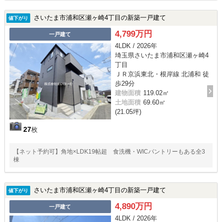
さいたま市浦和区瀬ヶ崎4丁目の新築一戸建て
値下がり
4,799万円
一戸建て
4LDK / 2026年
埼玉県さいたま市浦和区瀬ヶ崎4
丁目
ＪＲ京浜東北・根岸線 北浦和 徒
歩29分
建物面積
119.02㎡
土地面積
69.60㎡
(21.05坪)
27
枚
【ネット予約可】角地×LDK19帖超 食洗機・WICパントリーもある全3
棟
さいたま市浦和区瀬ヶ崎4丁目の新築一戸建て
値下がり
4,890万円
一戸建て
4LDK / 2026年