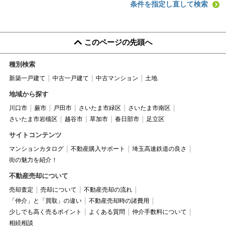
条件を指定し直して検索
このページの先頭へ
種別検索
新築一戸建て
中古一戸建て
中古マンション
土地
地域から探す
川口市
蕨市
戸田市
さいたま市緑区
さいたま市南区
さいたま市岩槻区
越谷市
草加市
春日部市
足立区
サイトコンテンツ
マンションカタログ
不動産購入サポート
埼玉高速鉄道の良さ
街の魅力を紹介！
不動産売却について
売却査定
売却について
不動産売却の流れ
「仲介」と「買取」の違い
不動産売却時の諸費用
少しでも高く売るポイント
よくある質問
仲介手数料について
相続相談