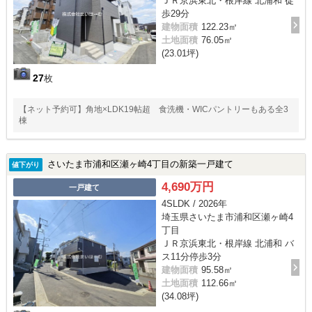
ＪＲ京浜東北・根岸線 北浦和 徒
歩29分
建物面積
122.23㎡
土地面積
76.05㎡
(23.01坪)
27
枚
【ネット予約可】角地×LDK19帖超 食洗機・WICパントリーもある全3
棟
さいたま市浦和区瀬ヶ崎4丁目の新築一戸建て
値下がり
4,690万円
一戸建て
4SLDK / 2026年
埼玉県さいたま市浦和区瀬ヶ崎4
丁目
ＪＲ京浜東北・根岸線 北浦和 バ
ス11分停歩3分
建物面積
95.58㎡
土地面積
112.66㎡
(34.08坪)