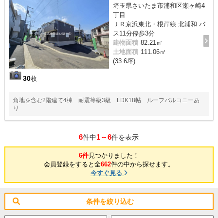
埼玉県さいたま市浦和区瀬ヶ崎4
丁目
ＪＲ京浜東北・根岸線 北浦和 バ
ス11分停歩3分
建物面積
82.21㎡
土地面積
111.06㎡
(33.6坪)
30
枚
角地を含む2階建て4棟 耐震等級3級 LDK18帖 ルーフバルコニーあ
り
6
1～6
件中
件を表示
6件
見つかりました！
会員登録をすると全
662
件の中から探せます。
今すぐ見る
条件を絞り込む