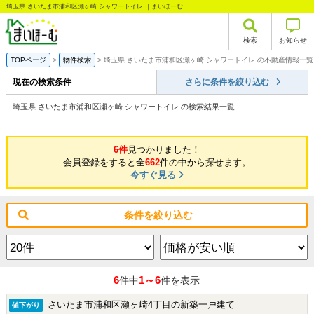
埼玉県 さいたま市浦和区瀬ヶ崎 シャワートイレ ｜まいほーむ
検索
お知らせ
TOPページ
物件検索
埼玉県 さいたま市浦和区瀬ヶ崎 シャワートイレ の不動産情報一覧
現在の検索条件
さらに条件を絞り込む
埼玉県 さいたま市浦和区瀬ヶ崎 シャワートイレ の検索結果一覧
6件
見つかりました！
会員登録をすると全
662
件の中から探せます。
今すぐ見る
条件を絞り込む
6
1～6
件中
件を表示
さいたま市浦和区瀬ヶ崎4丁目の新築一戸建て
値下がり