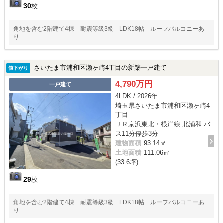
30
枚
角地を含む2階建て4棟 耐震等級3級 LDK18帖 ルーフバルコニーあ
り
さいたま市浦和区瀬ヶ崎4丁目の新築一戸建て
値下がり
4,790万円
一戸建て
4LDK / 2026年
埼玉県さいたま市浦和区瀬ヶ崎4
丁目
ＪＲ京浜東北・根岸線 北浦和 バ
ス11分停歩3分
建物面積
93.14㎡
土地面積
111.06㎡
(33.6坪)
29
枚
角地を含む2階建て4棟 耐震等級3級 LDK18帖 ルーフバルコニーあ
り