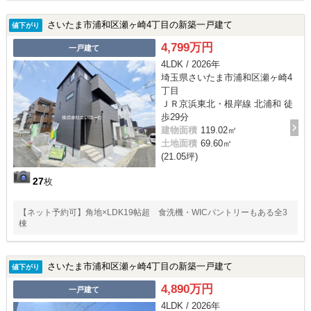
さいたま市浦和区瀬ヶ崎4丁目の新築一戸建て
値下がり
4,799万円
一戸建て
4LDK / 2026年
埼玉県さいたま市浦和区瀬ヶ崎4
丁目
ＪＲ京浜東北・根岸線 北浦和 徒
歩29分
建物面積
119.02㎡
土地面積
69.60㎡
(21.05坪)
27
枚
【ネット予約可】角地×LDK19帖超 食洗機・WICパントリーもある全3
棟
さいたま市浦和区瀬ヶ崎4丁目の新築一戸建て
値下がり
4,890万円
一戸建て
4LDK / 2026年