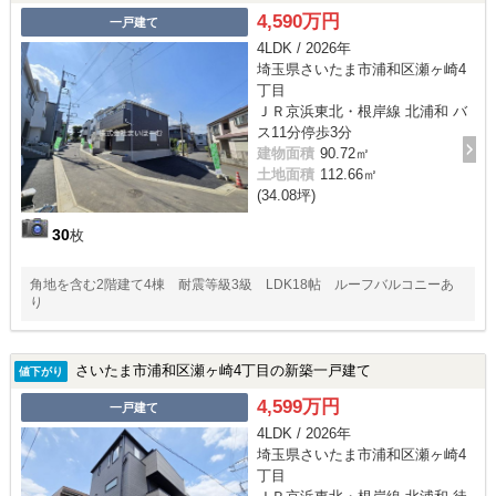
4,590万円
一戸建て
4LDK / 2026年
埼玉県さいたま市浦和区瀬ヶ崎4
丁目
ＪＲ京浜東北・根岸線 北浦和 バ
ス11分停歩3分
建物面積
90.72㎡
土地面積
112.66㎡
(34.08坪)
30
枚
角地を含む2階建て4棟 耐震等級3級 LDK18帖 ルーフバルコニーあ
り
さいたま市浦和区瀬ヶ崎4丁目の新築一戸建て
値下がり
4,599万円
一戸建て
4LDK / 2026年
埼玉県さいたま市浦和区瀬ヶ崎4
丁目