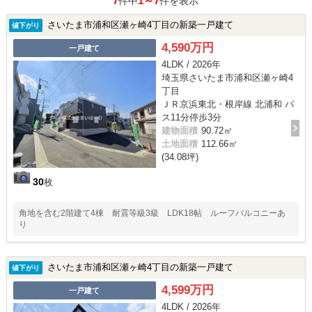
7
1～7
件中
件を表示
さいたま市浦和区瀬ヶ崎4丁目の新築一戸建て
値下がり
4,590万円
一戸建て
4LDK / 2026年
埼玉県さいたま市浦和区瀬ヶ崎4
丁目
ＪＲ京浜東北・根岸線 北浦和 バ
ス11分停歩3分
建物面積
90.72㎡
土地面積
112.66㎡
(34.08坪)
30
枚
角地を含む2階建て4棟 耐震等級3級 LDK18帖 ルーフバルコニーあ
り
さいたま市浦和区瀬ヶ崎4丁目の新築一戸建て
値下がり
4,599万円
一戸建て
4LDK / 2026年