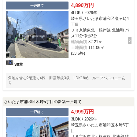
4,890万円
一戸建て
4LDK / 2026年
埼玉県さいたま市浦和区瀬ヶ崎4
丁目
ＪＲ京浜東北・根岸線 北浦和 バ
ス11分停歩3分
建物面積
82.21㎡
土地面積
111.06㎡
(33.6坪)
30
枚
角地を含む2階建て4棟 耐震等級3級 LDK18帖 ルーフバルコニーあ
り
さいたま市浦和区木崎5丁目の新築一戸建て
4,999万円
一戸建て
3LDK / 2026年
埼玉県さいたま市浦和区木崎5丁
目
ＪＲ京浜東北・根岸線 北浦和 徒