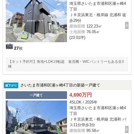
埼玉県さいたま市浦和区瀬ヶ崎4
丁目
ＪＲ京浜東北・根岸線 北浦和 徒
歩29分
建物面積
122.23㎡
土地面積
76.05㎡
(23.01坪)
27
枚
【ネット予約可】角地×LDK19帖超 食洗機・WICパントリーもある全3
棟
さいたま市浦和区瀬ヶ崎4丁目の新築一戸建て
値下がり
4,690万円
一戸建て
4SLDK / 2026年
埼玉県さいたま市浦和区瀬ヶ崎4
丁目
ＪＲ京浜東北・根岸線 北浦和 バ
ス11分停歩3分
建物面積
95.58㎡