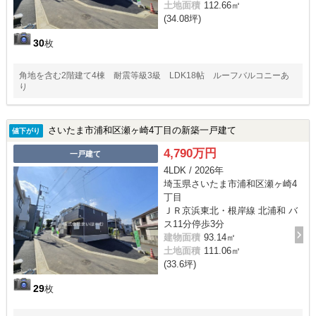
土地面積
112.66㎡
(34.08坪)
30
枚
角地を含む2階建て4棟 耐震等級3級 LDK18帖 ルーフバルコニーあ
り
さいたま市浦和区瀬ヶ崎4丁目の新築一戸建て
値下がり
4,790万円
一戸建て
4LDK / 2026年
埼玉県さいたま市浦和区瀬ヶ崎4
丁目
ＪＲ京浜東北・根岸線 北浦和 バ
ス11分停歩3分
建物面積
93.14㎡
土地面積
111.06㎡
(33.6坪)
29
枚