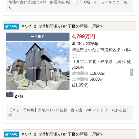
角地を含む2階建て4棟 耐震等級3級 LDK18帖 ルーフバルコニーあ
り
さいたま市浦和区瀬ヶ崎4丁目の新築一戸建て
値下がり
4,799万円
一戸建て
4LDK / 2026年
埼玉県さいたま市浦和区瀬ヶ崎4
丁目
ＪＲ京浜東北・根岸線 北浦和 徒
歩29分
建物面積
119.02㎡
土地面積
69.60㎡
(21.05坪)
27
枚
【ネット予約可】角地×LDK19帖超 食洗機・WICパントリーもある全3
棟
さいたま市浦和区瀬ヶ崎4丁目の新築一戸建て
値下がり