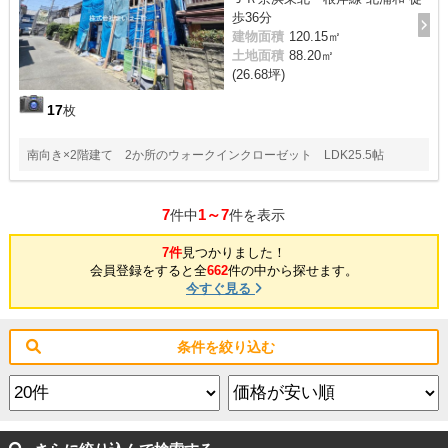
歩36分
建物面積
120.15㎡
土地面積
88.20㎡
(26.68坪)
17
枚
南向き×2階建て 2か所のウォークインクローゼット LDK25.5帖
7
1～7
件中
件を表示
7件
見つかりました！
会員登録をすると全
662
件の中から探せます。
今すぐ見る
条件を絞り込む