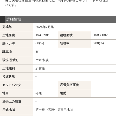
納と快適な居住空間を兼ね備えた、毎日の暮らしをサポートする住ま
いです。
詳細情報
完成年
2026年7月築
193.36m²
109.71m
2
土地面積
建物面積
60(%)
200(%)
建ぺい率
容積率
駐車場
有
現況/引渡し
空家/相談
土地権利
所有権
-
接道状況
-
-
セットバック
私道負担面積
地目
宅地
地勢
-
法令上の制限
用途地域
第一種中高層住居専用地域