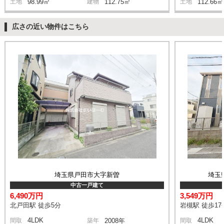
土地
98.99㎡
建物
112.75㎡
土地
112.66㎡
広さの近い物件はこちら
埼玉県戸田市大字新曽
埼玉
中古一戸建て
6,490万円
3,549万円
北戸田駅 徒歩5分
岩槻駅 徒歩17
4LDK
4LDK
間取
築年
2008年
間取