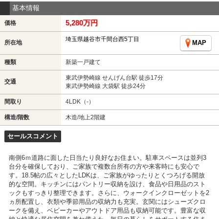
基本情報
5,280万円
価格
埼玉県越谷市千間台西5丁目
所在地
MAP
種類
新築一戸建て
東武伊勢崎線 せんげん台駅 徒歩17分
交通
東武伊勢崎線 大袋駅 徒歩24分
間取り
4LDK（-）
構造/階数
木造/地上2階建
セールスコメント
南側6ｍ道路に面した日当たり良好なお住まい。駐車スペースは並列3
台分を確保しており、ご家族で複数台所有の方や来客時にも安心で
す。18.5帖の広々としたLDKは、ご家族がゆったりとくつろげる開放
的な空間。キッチンにはパントリー収納を設け、食品や日用品のスト
ックもすっきり整理できます。さらに、ウォークインクローゼットを2
ヵ所配置し、衣類や季節用品の収納力も充実。玄関にはシューズクロ
ークを備え、ベビーカーやアウトドア用品も収納可能です。豊富な収