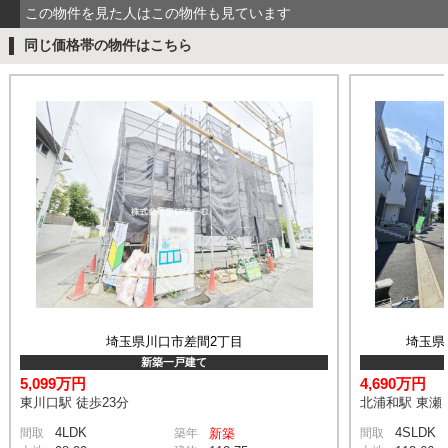
この物件を見た人はこの物件も見ています
同じ価格帯の物件はこちら
埼玉県川口市差間2丁目
埼玉県
新築一戸建て
5,099万円
4,690万円
東川口駅 徒歩23分
北浦和駅 東瀬ヶ
4LDK
4SLDK
間取
築年
新築
間取