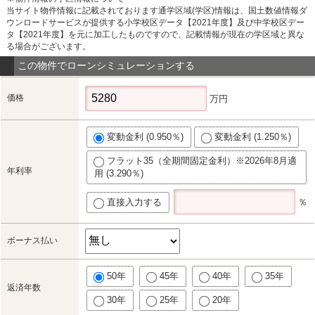
当サイト物件情報に記載されております通学区域(学区)情報は、国土数値情報ダ
ウンロードサービスが提供する小学校区データ【2021年度】及び中学校区デー
タ【2021年度】を元に加工したものですので、記載情報が現在の学区域と異な
る場合がございます。
この物件でローンシミュレーションする
価格
万円
変動金利 (0.950％)
変動金利 (1.250％)
フラット35（全期間固定金利）※2026年8月適
年利率
用 (3.290％)
直接入力する
％
ボーナス払い
50年
45年
40年
35年
返済年数
30年
25年
20年