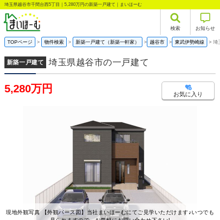
埼玉県越谷市千間台西5丁目｜5,280万円の新築一戸建て｜まいほーむ
検索
お知らせ
TOPページ
物件検索
新築一戸建て（新築一軒家）
越谷市
東武伊勢崎線
埼
埼玉県越谷市の一戸建て
新築一戸建て
5,280万円
お気に入り
現地外観写真 【外観パース図】当社まいほーむにてご見学いただけます♪いつでも