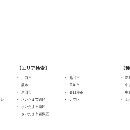
【エリア検索】
【種
川口市
越谷市
新
蕨市
草加市
中
戸田市
春日部市
中
違い
さいたま市緑区
足立区
土
さいたま市南区
さいたま市岩槻区
は