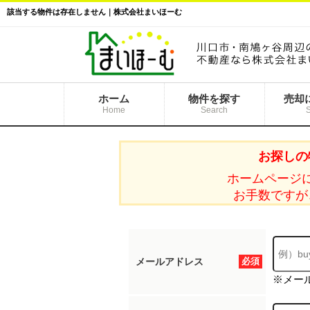
該当する物件は存在しません｜株式会社まいほーむ
ホーム
物件を探す
売却
Home
Search
お探しの
ホームページ
お手数ですが
メールアドレス
必須
※メー