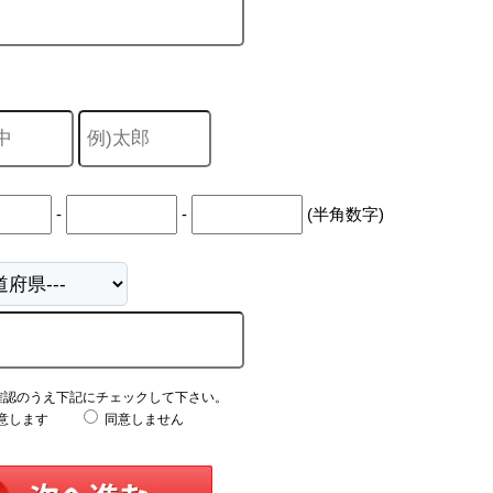
-
-
(半角数字)
確認のうえ下記にチェックして下さい。
意します
同意しません