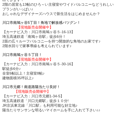
2階の居室も13帖のひろ～い主寝室やワイドバルコニーなどうれしい
プランがいっぱい♪
おしゃれなデザイナーズハウスで新生活をはじめませんか？
川口市南鳩ヶ谷5丁目！角地で解放感バツグン！
【現地販売会開催中】
【カーナビ入力：川口市南鳩ヶ谷５-16-13】
埼玉高速鉄道「南鳩ヶ谷駅」徒歩6分！
2面の広々ルーフバルコニ―を持つ開放的な角地のお家です♪
2階水回りで家事導線も考えられています♪
川口市南鳩ヶ谷５丁目！
【現地販売会開催中】
【カーナビ入力：川口市南鳩ヶ谷５-30-16】
駅徒歩6分♪
全室6帖以上！主寝室8帖♪
建物面積35坪以上♪
川口市元郷！南道路陽当たり良好！
【現地販売会開催中】
【カーナビ入力：川口市元郷1-34-5】
埼玉高速鉄道「川口元郷駅」徒歩１０分!
JR京浜東北線「川口駅」も利用可能な好立地♪
陽当たりサンサンな明るいマイホームを手に入れて下さい♪♪