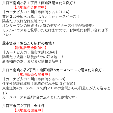
川口市南鳩ヶ谷１丁目！南道路陽当たり良好！
【現地販売会開催中】
【カーナビ入力：川口市南鳩ヶ谷1-21-14】
並列２台停められる、広々としたカースペース！
陽当たり良好な好立地です♪
オンリーワンの家造り♪人気のデザイナーズ住宅が新登場♪
モデルハウスもご見学いただけますので、お気軽にお問い合わせ下
さい♪
蕨市塚越！陽当たり抜群の角地！
【現地販売会開催中】
【カーナビ入力：蕨市塚越1-16-6】
陽当たり抜群・駅徒歩8分の好立地！！
新着物件の為、まだまだ情報更新中！
川口市南鳩ヶ谷2丁目！南面道路&カースペースで陽当たり良好♪
【現地販売会開催中】
【カーナビ入力：川口市南鳩ヶ谷2-8-8】
住宅性能評価取得！地震の揺れを吸収する家！
東南道路&カースペースで約２０ｍの空間からの日差しが入り込みま
す♪
カースペースも並列2台の広々とした敷地です♪
川口市末広２丁目～全１棟～
【現地販会開催中】