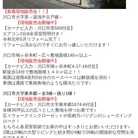
【新着現地販売会！！】
川口市大字里～築浅中古戸建～
【現地販売会開催中】
【カーナビ入力：川口市里569付近】
エアコン2台&全居室照明付き！
令和元年5月リフォーム完了！
リフォーム済みなのですぐにお引っ越しいただけます！
川口市鳩ヶ谷本町～広々敷地面積140㎡以上～
【現地販売会開催中】
【カーナビ入力：川口市鳩ヶ谷本町4-17-16付近】
駅徒歩14分で敷地面積１４０㎡以上！！
南面は道路&並列3台分のカースペースは解放感を演出！
東側は通路で東南角地のような陽当たりです♪
川口市大字東本郷～全3棟～残り1棟！
【現地販売会開催中】
【カーナビ入力：川口市大字東本郷1674-6付近】
全棟36坪以上の広々とした敷地を持つお家です♪
広々ウォークインクローゼットや収納力バツグンのシューズインク
ローク！
もちろん各居室収納でお家の中はすっきりとお使いいただけます♪
1階は20帖の大型リビングと続き間が6帖で26帖の開放的な空間を演
出できます！