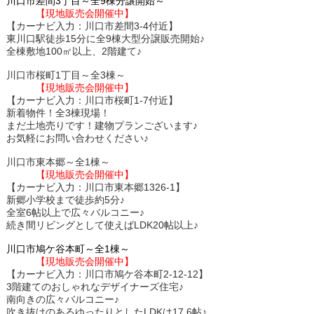
川口市差間3丁目～全9棟分譲開始～
【現地販売会開催中】
【カーナビ入力：川口市差間3-4付近】
東川口駅徒歩15分に全9棟大型分譲販売開始♪
全棟敷地100㎡以上、2階建て♪
川口市桜町1丁目～全3棟～
【現地販売会開催中】
【カーナビ入力：川口市桜町1-7付近】
新着物件！全3棟現場！
まだ土地売りです！建物プランございます♪
お気軽にお問い合わせください♪
川口市東本郷～全1棟～
【現地販売会開催中】
【カーナビ入力：川口市東本郷1326-1】
新郷小学校まで徒歩約5分♪
全室6帖以上で広々バルコニー♪
続き間リビングとして使えばLDK20帖以上♪
川口市鳩ケ谷本町～全1棟～
【現地販売会開催中】
【カーナビ入力：川口市鳩ケ谷本町2-12-12】
3階建てのおしゃれなデザイナーズ住宅♪
南向きの広々バルコニー♪
吹き抜けのあるゆったりとしたLDKは17.6帖♪