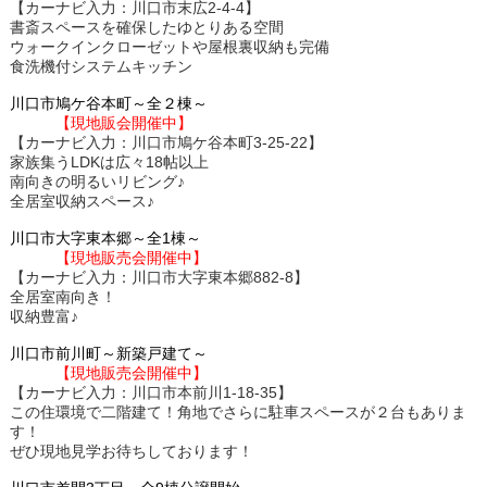
【カーナビ入力：川口市末広2-4-4】
書斎スペースを確保したゆとりある空間
ウォークインクローゼットや屋根裏収納も完備
食洗機付システムキッチン
川口市鳩ケ谷本町～全２棟～
【現地販会開催中】
【カーナビ入力：川口市鳩ケ谷本町3-25-22】
家族集うLDKは広々18帖以上
南向きの明るいリビング♪
全居室収納スペース♪
川口市大字東本郷～全1棟～
【現地販売会開催中】
【カーナビ入力：川口市大字東本郷882-8】
全居室南向き！
収納豊富♪
川口市前川町～新築戸建て～
【現地販売会開催中】
【カーナビ入力：川口市本前川1-18-35】
この住環境で二階建て！角地でさらに駐車スペースが２台もありま
す！
ぜひ現地見学お待ちしております！