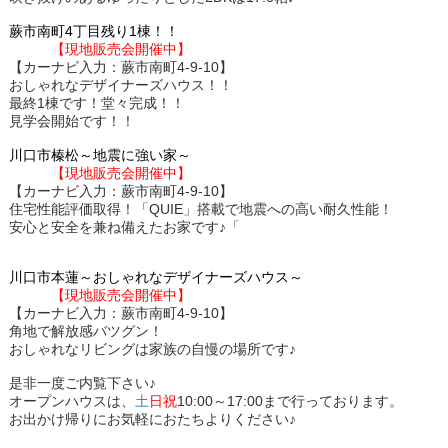
蕨市南町4丁目残り1棟！！
【現地販売会開催中】
【カーナビ入力：蕨市南町4-9-10】
おしゃれなデザイナーズハウス！！
最終1棟です！堂々完成！！
見学会開始です！！
川口市榛松～地震に強い家～
【現地販売会開催中】
【カーナビ入力：蕨市南町4-9-10】
住宅性能評価取得！「QUIE」搭載で地震への高い耐久性能！
安心と安全を兼ね備えたお家です♪「
川口市本蓮～おしゃれなデザイナーズハウス～
【現地販売会開催中】
【カーナビ入力：蕨市南町4-9-10】
角地で解放感バツグン！
おしゃれなリビングは家族の自慢の場所です♪
是非一度ご内覧下さい♪
オープンハウスは、
土
日祝
10:00～17:00まで行っております。
お出かけ帰りにお気軽におたちよりください♪