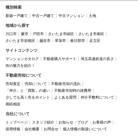
種別検索
新築一戸建て
中古一戸建て
中古マンション
土地
地域から探す
川口市
蕨市
戸田市
さいたま市緑区
さいたま市南区
さいたま市岩槻区
越谷市
草加市
春日部市
足立区
サイトコンテンツ
マンションカタログ
不動産購入サポート
埼玉高速鉄道の良さ
街の魅力を紹介！
不動産売却について
売却査定
売却について
不動産売却の流れ
「仲介」と「買取」の違い
不動産売却時の諸費用
少しでも高く売るポイント
よくある質問
仲介手数料について
相続相談
当社について
トップページ
スタッフ紹介
お知らせ・ブログ
お客様の声
採用情報
会社概要
お問合せ
個人情報の取扱いについて