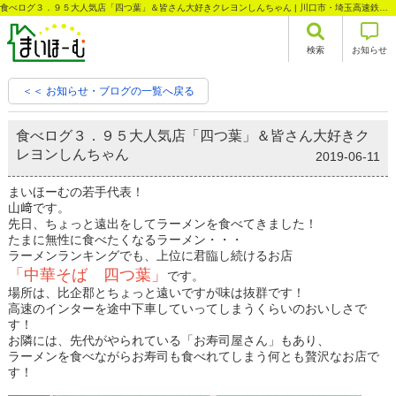
食べログ３．９５大人気店「四つ葉」＆皆さん大好きクレヨンしんちゃん | 川口市・埼玉高速鉄道沿線の不動産情報なら株式会社まいほーむ
検索
お知らせ
＜＜ お知らせ・ブログの一覧へ戻る
食べログ３．９５大人気店「四つ葉」＆皆さん大好きク
レヨンしんちゃん
2019-06-11
まいほーむの若手代表！
山﨑です。
先日、ちょっと遠出をしてラーメンを食べてきました！
たまに無性に食べたくなるラーメン・・・
ラーメンランキングでも、上位に君臨し続けるお店
「中華そば 四つ葉」
です。
場所は、比企郡とちょっと遠いですが味は抜群です！
高速のインターを途中下車していってしまうくらいのおいしさで
す！
お隣には、先代がやられている「お寿司屋さん」もあり、
ラーメンを食べながらお寿司も食べれてしまう何とも贅沢なお店で
す！