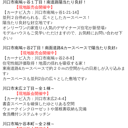
川口市南鳩ヶ谷１丁目！南道路陽当たり良好！
【現地販売会開催中】
【カーナビ入力：川口市南鳩ヶ谷1-21-14】
並列２台停められる、広々としたカースペース！
陽当たり良好な好立地です♪
オンリーワンの家造り♪人気のデザイナーズ住宅が新登場♪
モデルハウスもご見学いただけますので、お気軽にお問い合わせ下
さい♪
川口市南鳩ヶ谷2丁目！南面道路&カースペースで陽当たり良好♪
【現地販売会開催中】
【カーナビ入力：川口市南鳩ヶ谷2-8-8】
住宅性能評価取得！地震の揺れを吸収する家！
東南道路&カースペースで約２０ｍの空間からの日差しが入り込みま
す♪
カースペースも並列2台の広々とした敷地です♪
川口市末広２丁目～全１棟～
【現地販会開催中】
【カーナビ入力：川口市末広2-4-4】
書斎スペースを確保したゆとりある空間
ウォークインクローゼットや屋根裏収納も完備
食洗機付システムキッチン
川口市鳩ケ谷本町～全２棟～