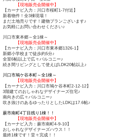
【現地販売会開催中】
【カーナビ入力：川口市桜町1-7付近】
新着物件！全3棟現場！
まだ土地売りです！建物プランございます♪
お気軽にお問い合わせください♪
川口市東本郷～全1棟～
【現地販売会開催中】
【カーナビ入力：川口市東本郷1326-1】
新郷小学校まで徒歩約5分♪
全室6帖以上で広々バルコニー♪
続き間リビングとして使えばLDK20帖以上♪
川口市鳩ケ谷本町～全1棟～
【現地販売会開催中】
【カーナビ入力：川口市鳩ケ谷本町2-12-12】
3階建てのおしゃれなデザイナーズ住宅♪
南向きの広々バルコニー♪
吹き抜けのあるゆったりとしたLDKは17.6帖♪
蕨市南町4丁目残り1棟！！
【現地販売会開催中】
【カーナビ入力：蕨市南町4-9-10】
おしゃれなデザイナーズハウス！！
最終1棟です！堂々完成！！