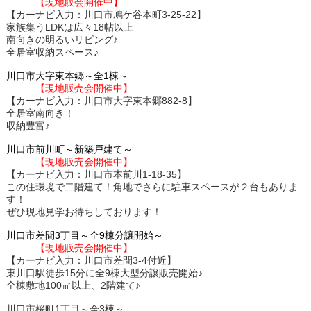
【現地販会開催中】
【カーナビ入力：川口市鳩ケ谷本町3-25-22】
家族集うLDKは広々18帖以上
南向きの明るいリビング♪
全居室収納スペース♪
川口市大字東本郷～全1棟～
【現地販売会開催中】
【カーナビ入力：川口市大字東本郷882-8】
全居室南向き！
収納豊富♪
川口市前川町～新築戸建て～
【現地販売会開催中】
【カーナビ入力：川口市本前川1-18-35】
この住環境で二階建て！角地でさらに駐車スペースが２台もありま
す！
ぜひ現地見学お待ちしております！
川口市差間3丁目～全9棟分譲開始～
【現地販売会開催中】
【カーナビ入力：川口市差間3-4付近】
東川口駅徒歩15分に全9棟大型分譲販売開始♪
全棟敷地100㎡以上、2階建て♪
川口市桜町1丁目～全3棟～