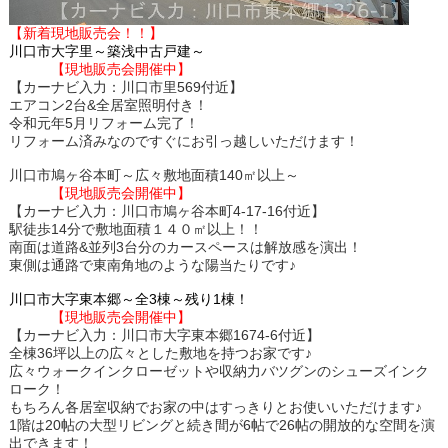
【新着現地販売会！！】
川口市大字里～築浅中古戸建～
【現地販売会開催中】
【カーナビ入力：川口市里569付近】
エアコン2台&全居室照明付き！
令和元年5月リフォーム完了！
リフォーム済みなのですぐにお引っ越しいただけます！
川口市鳩ヶ谷本町～広々敷地面積140㎡以上～
【現地販売会開催中】
【カーナビ入力：川口市鳩ヶ谷本町4-17-16付近】
駅徒歩14分で敷地面積１４０㎡以上！！
南面は道路&並列3台分のカースペースは解放感を演出！
東側は通路で東南角地のような陽当たりです♪
川口市大字東本郷～全3棟～残り1棟！
【現地販売会開催中】
【カーナビ入力：川口市大字東本郷1674-6付近】
全棟36坪以上の広々とした敷地を持つお家です♪
広々ウォークインクローゼットや収納力バツグンのシューズインク
ローク！
もちろん各居室収納でお家の中はすっきりとお使いいただけます♪
1階は20帖の大型リビングと続き間が6帖で26帖の開放的な空間を演
出できます！