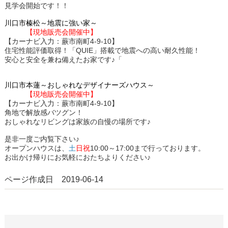
見学会開始です！！
川口市榛松～地震に強い家～
【現地販売会開催中】
【カーナビ入力：蕨市南町4-9-10】
住宅性能評価取得！「QUIE」搭載で地震への高い耐久性能！
安心と安全を兼ね備えたお家です♪「
川口市本蓮～おしゃれなデザイナーズハウス～
【現地販売会開催中】
【カーナビ入力：蕨市南町4-9-10】
角地で解放感バツグン！
おしゃれなリビングは家族の自慢の場所です♪
是非一度ご内覧下さい♪
オープンハウスは、
土
日祝
10:00～17:00まで行っております。
お出かけ帰りにお気軽におたちよりください♪
ページ作成日 2019-06-14