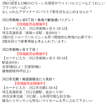
2階の居室も13帖のひろ～い主寝室やワイドバルコニーなどうれしい
プランがいっぱい♪
おしゃれなデザイナーズハウスで新生活をはじめませんか？
川口市南鳩ヶ谷5丁目！角地で解放感バツグン！
【現地販売会開催中】
【カーナビ入力：川口市南鳩ヶ谷５-16-13】
埼玉高速鉄道「南鳩ヶ谷駅」徒歩6分！
2面の広々ルーフバルコニ―を持つ開放的な角地のお家です♪
2階水回りで家事導線も考えられています♪
川口市南鳩ヶ谷５丁目！
【現地販売会開催中】
【カーナビ入力：川口市南鳩ヶ谷５-30-16】
駅徒歩6分♪
全室6帖以上！主寝室8帖♪
建物面積35坪以上♪
川口市元郷！南道路陽当たり良好！
【現地販売会開催中】
【カーナビ入力：川口市元郷1-34-5】
埼玉高速鉄道「川口元郷駅」徒歩１０分!
JR京浜東北線「川口駅」も利用可能な好立地♪
陽当たりサンサンな明るいマイホームを手に入れて下さい♪♪