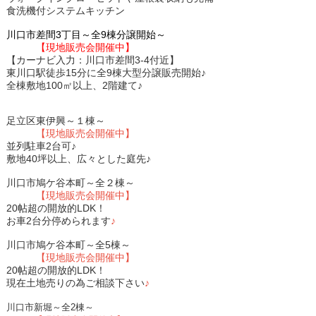
食洗機付システムキッチン
川口市差間3丁目～全9棟分譲開始～
【現地販売会開催中】
【カーナビ入力：川口市差間3-4付近】
東川口駅徒歩15分に全9棟大型分譲販売開始♪
全棟敷地100㎡以上、2階建て♪
足立区東伊興～１棟～
【現地販売会開催中】
並列駐車2台可♪
敷地40坪以上、広々とした庭先♪
川口市鳩ケ谷本町～全２棟～
【現地販売会開催中】
20帖超の開放的LDK！
お車2台分停められます
♪
川口市鳩ケ谷本町～全5棟～
【現地販売会開催中】
20帖超の開放的LDK！
現在土地売りの為ご相談下さい
♪
川口市新堀～全2棟～