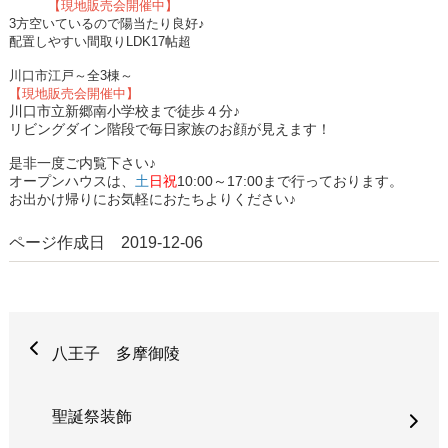
【現地販売会開催中】
3方空いているので陽当たり良好♪
配置しやすい間取りLDK17帖超
川口市江戸～全3棟～
【現地販売会開催中】
川口市立新郷南小学校まで徒歩４分♪
リビングダイン階段で毎日家族のお顔が見えます！
是非一度ご内覧下さい♪
オープンハウスは、
土
日祝
10:00～17:00まで行っております。
お出かけ帰りにお気軽におたちよりください♪
ページ作成日 2019-12-06
八王子 多摩御陵
聖誕祭装飾