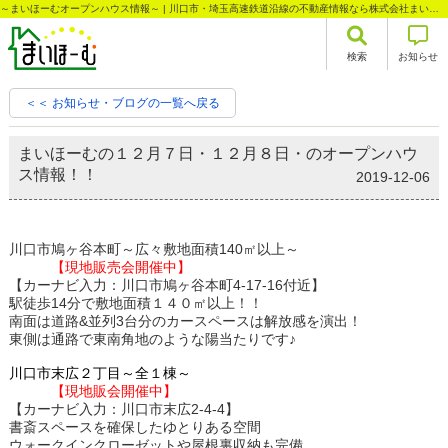
～まいほーむオープンハウス情報～ | 川口市・埼玉高速鉄道沿線の不動産情報なら株式会社まいほーむ
検索
お知らせ
＜＜ お知らせ・ブログの一覧へ戻る
まいほーむの１２月７日・１２月８日・のオープンハウ
ス情報！！
2019-12-06
川口市鳩ヶ谷本町～広々敷地面積140㎡以上～
【現地販売会開催中】
【カーナビ入力：川口市鳩ヶ谷本町4-17-16付近】
駅徒歩14分で敷地面積１４０㎡以上！！
南面は道路&並列3台分のカースペースは解放感を演出！
東側は通路で東南角地のような陽当たりです♪
川口市末広２丁目～全１棟～
【現地販会開催中】
【カーナビ入力：川口市末広2-4-4】
書斎スペースを確保したゆとりある空間
ウォークインクローゼットや屋根裏収納も完備