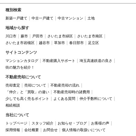
種別検索
新築一戸建て
中古一戸建て
中古マンション
土地
地域から探す
川口市
蕨市
戸田市
さいたま市緑区
さいたま市南区
さいたま市岩槻区
越谷市
草加市
春日部市
足立区
サイトコンテンツ
マンションカタログ
不動産購入サポート
埼玉高速鉄道の良さ
街の魅力を紹介！
不動産売却について
売却査定
売却について
不動産売却の流れ
「仲介」と「買取」の違い
不動産売却時の諸費用
少しでも高く売るポイント
よくある質問
仲介手数料について
相続相談
当社について
トップページ
スタッフ紹介
お知らせ・ブログ
お客様の声
採用情報
会社概要
お問合せ
個人情報の取扱いについて