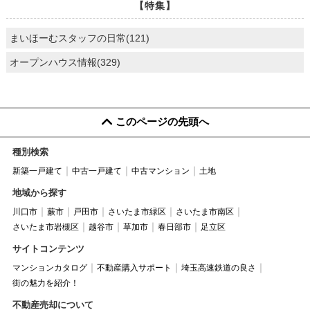
【特集】
まいほーむスタッフの日常(121)
オープンハウス情報(329)
このページの先頭へ
種別検索
新築一戸建て
中古一戸建て
中古マンション
土地
地域から探す
川口市
蕨市
戸田市
さいたま市緑区
さいたま市南区
さいたま市岩槻区
越谷市
草加市
春日部市
足立区
サイトコンテンツ
マンションカタログ
不動産購入サポート
埼玉高速鉄道の良さ
街の魅力を紹介！
不動産売却について