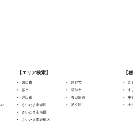
【エリア検索】
【種
川口市
越谷市
新
蕨市
草加市
中
戸田市
春日部市
中
違い
さいたま市緑区
足立区
土
さいたま市南区
さいたま市岩槻区
は