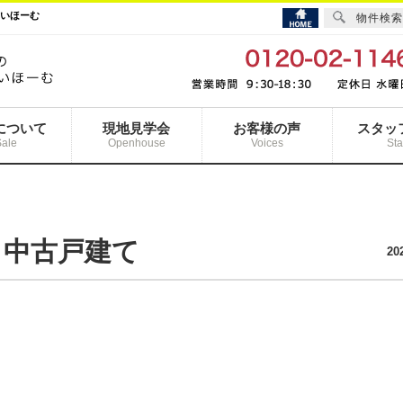
まいほーむ
物件検索
について
現地見学会
お客様の声
スタッ
Sale
Openhouse
Voices
Sta
】中古戸建て
20