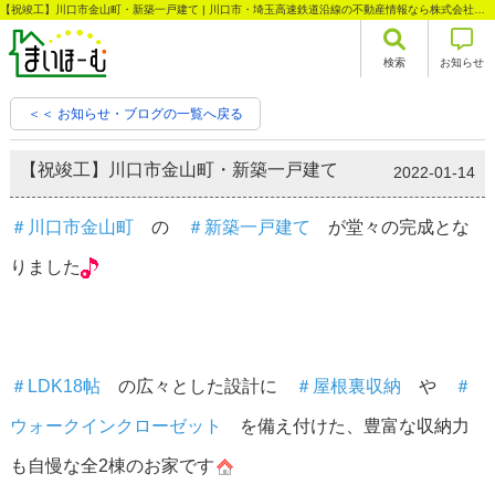
【祝竣工】川口市金山町・新築一戸建て | 川口市・埼玉高速鉄道沿線の不動産情報なら株式会社まいほーむ
検索
お知らせ
＜＜ お知らせ・ブログの一覧へ戻る
【祝竣工】川口市金山町・新築一戸建て
2022-01-14
＃川口市金山町
の
＃新築一戸建て
が堂々の完成とな
りました
＃LDK18帖
の広々とした設計に
＃屋根裏収納
や
＃
ウォークインクローゼット
を備え付けた、豊富な収納力
も自慢な全2棟のお家です