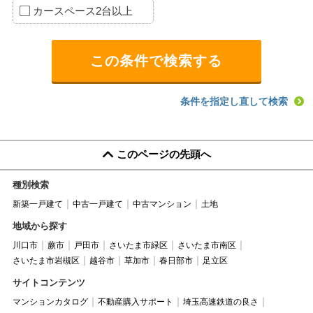
カースペース2台以上
条件を指定し直して検索
このページの先頭へ
種別検索
新築一戸建て
中古一戸建て
中古マンション
土地
地域から探す
川口市
蕨市
戸田市
さいたま市緑区
さいたま市南区
さいたま市岩槻区
越谷市
草加市
春日部市
足立区
サイトコンテンツ
マンションカタログ
不動産購入サポート
埼玉高速鉄道の良さ