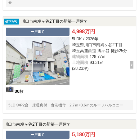
◎
川口市南鳩ヶ谷2丁目の新築一戸建て
値下がり
4,998万円
一戸建て
5LDK / 2026年
埼玉県川口市南鳩ヶ谷2丁目
埼玉高速鉄道 鳩ヶ谷 徒歩25分
建物面積
128.77㎡
土地面積
93.31㎡
(28.23坪)
30
枚
5LDK×P2台 床暖房付 食洗機付 2.7ｍ×3.6ｍのルーフバルコニー
川口市南鳩ヶ谷2丁目の新築一戸建て
5,180万円
一戸建て