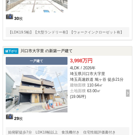
30
枚
【LDK19.5帖】【大型ランドリー有】【ウォークインクローゼット有】
川口市大字里 の新築一戸建て
値下がり
3,998万円
一戸建て
4LDK / 2026年
埼玉県川口市大字里
埼玉高速鉄道 鳩ヶ谷 徒歩21分
建物面積
110.64㎡
土地面積
63.00㎡
(19.06坪)
29
枚
始発駅徒歩7分 LDK18帖以上 食洗機付き 住宅性能評価書付き