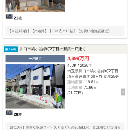
21
枚
【車並列3台】【南道路】【LDK広々18帖】【お買い物施設至近】
川口市鳩ヶ谷緑町2丁目の新築一戸建て
値下がり
4,899万円
一戸建て
4LDK / 2026年
埼玉県川口市鳩ヶ谷緑町2丁目
埼玉高速鉄道 鳩ヶ谷 徒歩25分
建物面積
119.81㎡
土地面積
71.96㎡
(21.77坪)
28
枚
【駅10分】豊富な収納スペースとゆとりの20帖LDK、食洗機など設備も