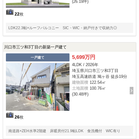
(26.19坪)
22
枚
LDK22.3帖×ルーフバルコニー SIC・WIC・納戸付きで収納力◎
川口市三ツ和3丁目の新築一戸建て
5,699万円
一戸建て
4LDK / 2026年
埼玉県川口市三ツ和3丁目
埼玉高速鉄道 鳩ヶ谷 徒歩19分
建物面積
122.54㎡
土地面積
100.76㎡
(30.48坪)
26
枚
南道路×ZEH水準2階建 床暖房付21.9帖LDK 食洗機付 WIC有り