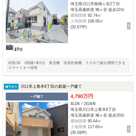
埼玉県川口市南鳩ヶ谷2丁目
埼玉高速鉄道 鳩ヶ谷 徒歩22分
建物面積
92.74㎡
土地面積
108.00㎡
(32.67坪)
27
枚
内覧OK 2階建×車2台 食洗機 浴室乾燥機 スマホで鍵を開閉できる
スマートキー採用
川口市上青木6丁目の新築一戸建て
値下がり
4,790万円
一戸建て
4LDK / 2026年
埼玉県川口市上青木6丁目
埼玉高速鉄道 鳩ヶ谷 徒歩20分
建物面積
95.64㎡
土地面積
117.65㎡
(35.59坪)