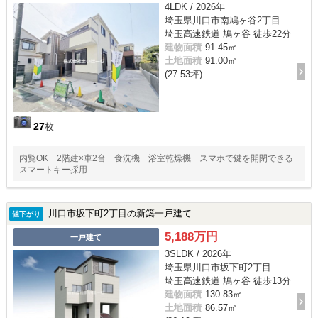
4LDK / 2026年
埼玉県川口市南鳩ヶ谷2丁目
埼玉高速鉄道 鳩ヶ谷 徒歩22分
建物面積
91.45㎡
土地面積
91.00㎡
(27.53坪)
27
枚
内覧OK 2階建×車2台 食洗機 浴室乾燥機 スマホで鍵を開閉できる
スマートキー採用
川口市坂下町2丁目の新築一戸建て
値下がり
5,188万円
一戸建て
3SLDK / 2026年
埼玉県川口市坂下町2丁目
埼玉高速鉄道 鳩ヶ谷 徒歩13分
建物面積
130.83㎡
土地面積
86.57㎡