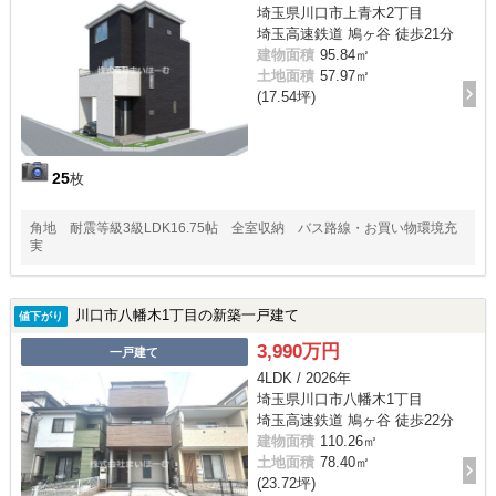
埼玉県川口市上青木2丁目
埼玉高速鉄道 鳩ヶ谷 徒歩21分
建物面積
95.84㎡
土地面積
57.97㎡
(17.54坪)
25
枚
角地 耐震等級3級LDK16.75帖 全室収納 バス路線・お買い物環境充
実
川口市八幡木1丁目の新築一戸建て
値下がり
3,990万円
一戸建て
4LDK / 2026年
埼玉県川口市八幡木1丁目
埼玉高速鉄道 鳩ヶ谷 徒歩22分
建物面積
110.26㎡
土地面積
78.40㎡
(23.72坪)