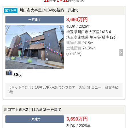
12
1～12
件中
件を表示
川口市大字里1413-4の新築一戸建て
値下がり
3,690万円
一戸建て
4LDK / 2026年
埼玉県川口市大字里1413-4
埼玉高速鉄道 鳩ヶ谷 徒歩12分
建物面積
97.8㎡
土地面積
74.84㎡
(22.64坪)
30
枚
【ネット予約可】16帖LDK×水廻ワンフロア 3面バルコニー 耐震等級
3級
川口市上青木2丁目の新築一戸建て
3,690万円
一戸建て
3LDK / 2026年