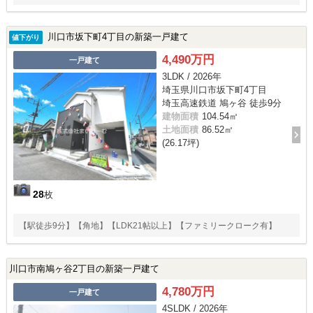
川口市坂下町4丁目の新築一戸建て
値下がり
4,490万円
一戸建て
3LDK / 2026年
埼玉県川口市坂下町4丁目
埼玉高速鉄道 鳩ヶ谷 徒歩9分
建物面積
104.54㎡
土地面積
86.52㎡
(26.17坪)
28
枚
【駅徒歩9分】【角地】【LDK21帖以上】【ファミリークローク有】
川口市南鳩ヶ谷2丁目の新築一戸建て
4,780万円
一戸建て
4SLDK / 2026年