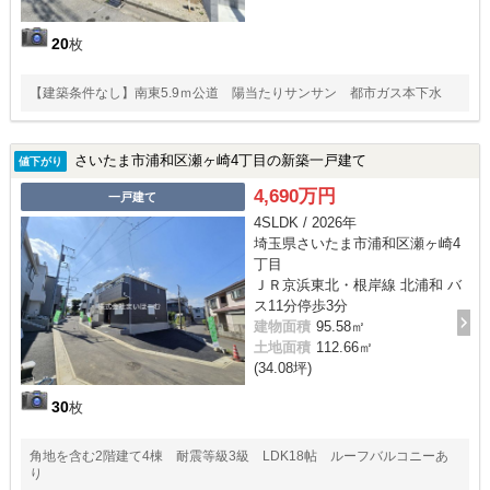
20
枚
【建築条件なし】南東5.9ｍ公道 陽当たりサンサン 都市ガス本下水
さいたま市浦和区瀬ヶ崎4丁目の新築一戸建て
値下がり
4,690万円
一戸建て
4SLDK / 2026年
埼玉県さいたま市浦和区瀬ヶ崎4
丁目
ＪＲ京浜東北・根岸線 北浦和 バ
ス11分停歩3分
建物面積
95.58㎡
土地面積
112.66㎡
(34.08坪)
30
枚
角地を含む2階建て4棟 耐震等級3級 LDK18帖 ルーフバルコニーあ
り