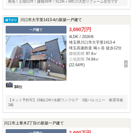
角地！土地52坪！建物39坪！5LDK＋WICの大型リフォーム住宅です
川口市大字里1413-4の新築一戸建て
値下がり
3,690万円
一戸建て
4LDK / 2026年
埼玉県川口市大字里1413-4
埼玉高速鉄道 鳩ヶ谷 徒歩12分
建物面積
97.8㎡
土地面積
74.84㎡
(22.64坪)
30
枚
【ネット予約可】16帖LDK×水廻ワンフロア 3面バルコニー 耐震等級
3級
川口市上青木2丁目の新築一戸建て
3,690万円
一戸建て