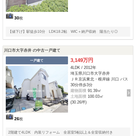
30
枚
【値下げ】駅徒歩10分 LDK18.2帖 WIC＋納戸収納 陽当たり◎
川口市大字赤井 の中古一戸建て
3,149万円
一戸建て
4LDK / 2012年
埼玉県川口市大字赤井
ＪＲ京浜東北・根岸線 川口 バス
30分停歩3分
建物面積
91.39㎡
土地面積
100.03㎡
(30.26坪)
26
枚
2階建て4LDK 内装リフォーム 全居室5帖以上＆全室収納付き