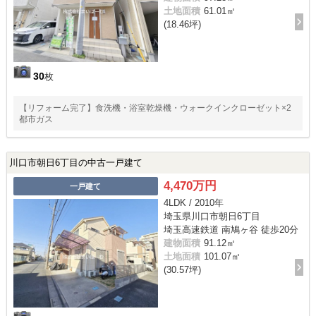
土地面積
61.01㎡
(18.46坪)
30
枚
【リフォーム完了】食洗機・浴室乾燥機・ウォークインクローゼット×2
都市ガス
川口市朝日6丁目の中古一戸建て
4,470万円
一戸建て
4LDK / 2010年
埼玉県川口市朝日6丁目
埼玉高速鉄道 南鳩ヶ谷 徒歩20分
建物面積
91.12㎡
土地面積
101.07㎡
(30.57坪)