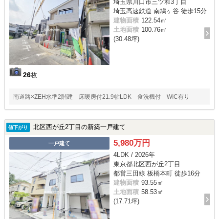
埼玉県川口市三ツ和3丁目
埼玉高速鉄道 南鳩ヶ谷 徒歩15分
建物面積
122.54㎡
土地面積
100.76㎡
(30.48坪)
26
枚
南道路×ZEH水準2階建 床暖房付21.9帖LDK 食洗機付 WIC有り
北区西が丘2丁目の新築一戸建て
値下がり
5,980万円
一戸建て
4LDK / 2026年
東京都北区西が丘2丁目
都営三田線 板橋本町 徒歩16分
建物面積
93.55㎡
土地面積
58.53㎡
(17.71坪)