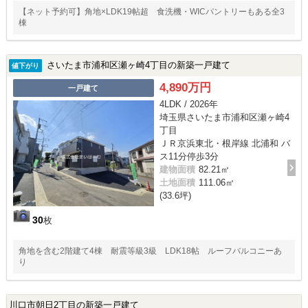
【ネット予約可】角地×LDK19帖超 食洗機・WICパントリーもある全3
棟
さいたま市浦和区瀬ヶ崎4丁目の新築一戸建て
値下がり
4,890万円
一戸建て
4LDK / 2026年
埼玉県さいたま市浦和区瀬ヶ崎4
丁目
ＪＲ京浜東北・根岸線 北浦和 バ
ス11分停歩3分
建物面積
82.21㎡
土地面積
111.06㎡
(33.6坪)
30
枚
角地を含む2階建て4棟 耐震等級3級 LDK18帖 ルーフバルコニーあ
り
川口市朝日2丁目の新築一戸建て