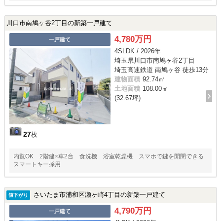
川口市南鳩ヶ谷2丁目の新築一戸建て
4,780万円
一戸建て
4SLDK / 2026年
埼玉県川口市南鳩ヶ谷2丁目
埼玉高速鉄道 南鳩ヶ谷 徒歩13分
建物面積
92.74㎡
土地面積
108.00㎡
(32.67坪)
27
枚
内覧OK 2階建×車2台 食洗機 浴室乾燥機 スマホで鍵を開閉できる
スマートキー採用
さいたま市浦和区瀬ヶ崎4丁目の新築一戸建て
値下がり
4,790万円
一戸建て