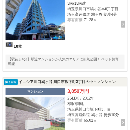
3階/15階建
埼玉県川口市鳩ヶ谷本町1丁目
埼玉高速鉄道 鳩ヶ谷 徒歩4分
専有面積
71.28㎡
18
枚
【駅徒歩4分】駅近マンションが人気のエリアに新規公開！ ペット飼育
可能
イニシア川口鳩ヶ谷|川口市坂下町3丁目の中古マンション
値下がり
3,050万円
マンション
2SLDK / 2012年
3階/7階建
埼玉県川口市坂下町3丁目
埼玉高速鉄道 鳩ヶ谷 徒歩10分
専有面積
65.01㎡