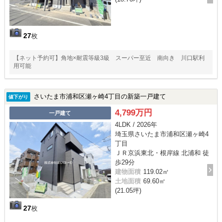
27
枚
【ネット予約可】角地×耐震等級3級 スーパー至近 南向き 川口駅利
用可能
さいたま市浦和区瀬ヶ崎4丁目の新築一戸建て
値下がり
4,799万円
一戸建て
4LDK / 2026年
埼玉県さいたま市浦和区瀬ヶ崎4
丁目
ＪＲ京浜東北・根岸線 北浦和 徒
歩29分
建物面積
119.02㎡
土地面積
69.60㎡
(21.05坪)
27
枚