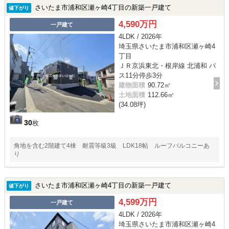
さいたま市浦和区瀬ヶ崎4丁目の新築一戸建て
値下がり
4,590万円
一戸建て
4LDK / 2026年
埼玉県さいたま市浦和区瀬ヶ崎4
丁目
ＪＲ京浜東北・根岸線 北浦和 バ
ス11分停歩3分
建物面積
90.72㎡
土地面積
112.66㎡
(34.08坪)
30
枚
角地を含む2階建て4棟 耐震等級3級 LDK18帖 ルーフバルコニーあ
り
さいたま市浦和区瀬ヶ崎4丁目の新築一戸建て
値下がり
4,599万円
一戸建て
4LDK / 2026年
埼玉県さいたま市浦和区瀬ヶ崎4