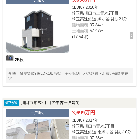
3LDK / 2026年
埼玉県川口市上青木2丁目
埼玉高速鉄道 鳩ヶ谷 徒歩21分
建物面積
95.84㎡
土地面積
57.97㎡
(17.54坪)
25
枚
角地 耐震等級3級LDK16.75帖 全室収納 バス路線・お買い物環境充
実
川口市青木2丁目の中古一戸建て
値下がり
3,699万円
一戸建て
3LDK / 2017年
埼玉県川口市青木2丁目
埼玉高速鉄道 南鳩ヶ谷 徒歩16分
建物面積
97.28㎡