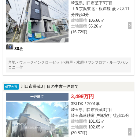
埼玉県川口市芝下3丁目
ＪＲ京浜東北・根岸線 蕨 バス11
分停歩3分
建物面積
105.66㎡
土地面積
55.26㎡
(16.72坪)
30
枚
角地・ウォークインクローゼット×納戸・水廻りワンフロア・ルーフバル
コニー付
川口市長蔵3丁目の中古一戸建て
値下がり
3,499万円
一戸建て
3SLDK / 2001年
埼玉県川口市長蔵3丁目
埼玉高速鉄道 戸塚安行 徒歩13分
建物面積
101.02㎡
土地面積
102.05㎡
(30.87坪)