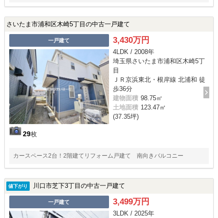
さいたま市浦和区木崎5丁目の中古一戸建て
3,430万円
一戸建て
4LDK / 2008年
埼玉県さいたま市浦和区木崎5丁
目
ＪＲ京浜東北・根岸線 北浦和 徒
歩36分
建物面積
98.75㎡
土地面積
123.47㎡
(37.35坪)
29
枚
カースペース2台！2階建てリフォーム戸建て 南向きバルコニー
川口市芝下3丁目の中古一戸建て
値下がり
3,499万円
一戸建て
3LDK / 2025年