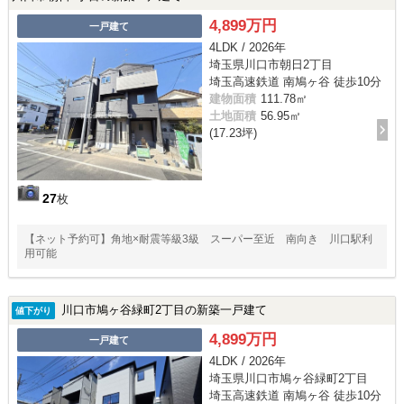
4,899万円
一戸建て
4LDK / 2026年
埼玉県川口市朝日2丁目
埼玉高速鉄道 南鳩ヶ谷 徒歩10分
建物面積
111.78㎡
土地面積
56.95㎡
(17.23坪)
27
枚
【ネット予約可】角地×耐震等級3級 スーパー至近 南向き 川口駅利
用可能
川口市鳩ヶ谷緑町2丁目の新築一戸建て
値下がり
4,899万円
一戸建て
4LDK / 2026年
埼玉県川口市鳩ヶ谷緑町2丁目
埼玉高速鉄道 南鳩ヶ谷 徒歩10分