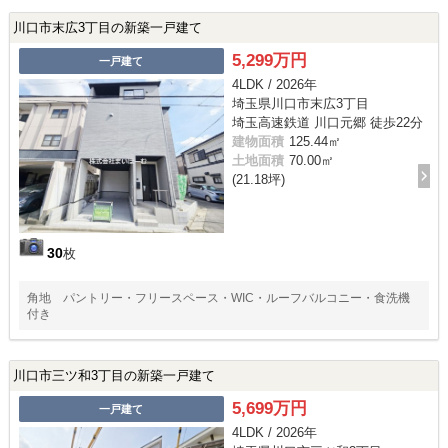
川口市末広3丁目の新築一戸建て
5,299万円
一戸建て
4LDK / 2026年
埼玉県川口市末広3丁目
埼玉高速鉄道 川口元郷 徒歩22分
建物面積
125.44㎡
土地面積
70.00㎡
(21.18坪)
30
枚
角地 パントリー・フリースペース・WIC・ルーフバルコニー・食洗機
付き
川口市三ツ和3丁目の新築一戸建て
5,699万円
一戸建て
4LDK / 2026年