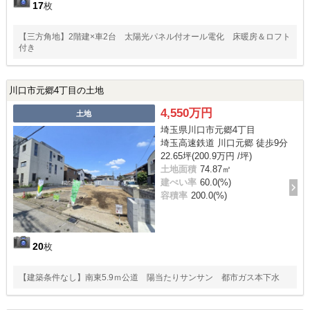
17
枚
【三方角地】2階建×車2台 太陽光パネル付オール電化 床暖房＆ロフト
付き
川口市元郷4丁目の土地
4,550万円
土地
埼玉県川口市元郷4丁目
埼玉高速鉄道 川口元郷 徒歩9分
22.65坪(200.9万円 /坪)
土地面積
74.87㎡
建ぺい率
60.0(%)
容積率
200.0(%)
20
枚
【建築条件なし】南東5.9ｍ公道 陽当たりサンサン 都市ガス本下水