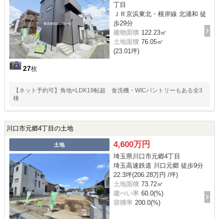
丁目
ＪＲ京浜東北・根岸線 北浦和 徒
歩29分
建物面積
122.23㎡
土地面積
76.05㎡
(23.01坪)
27
枚
【ネット予約可】角地×LDK19帖超 食洗機・WICパントリーもある全3
棟
川口市元郷4丁目の土地
4,600万円
土地
埼玉県川口市元郷4丁目
埼玉高速鉄道 川口元郷 徒歩9分
22.3坪(206.28万円 /坪)
土地面積
73.72㎡
建ぺい率
60.0(%)
容積率
200.0(%)