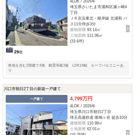
4LDK / 2026年
埼玉県さいたま市浦和区瀬ヶ崎4
丁目
ＪＲ京浜東北・根岸線 北浦和 バ
ス11分停歩3分
建物面積
93.14㎡
土地面積
111.06㎡
(33.6坪)
29
枚
角地を含む2階建て4棟 耐震等級3級 LDK18帖 ルーフバルコニーあ
り
川口市朝日2丁目の新築一戸建て
4,799万円
一戸建て
4LDK / 2026年
埼玉県川口市朝日2丁目
埼玉高速鉄道 南鳩ヶ谷 徒歩10分
建物面積
110.99㎡
土地面積
62.01㎡
(18.76坪)