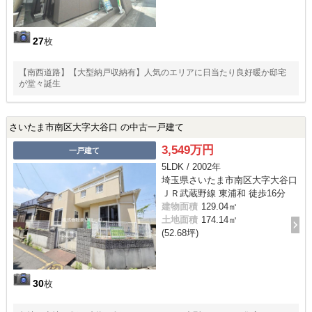
27
枚
【南西道路】【大型納戸収納有】人気のエリアに日当たり良好暖か邸宅
が堂々誕生
さいたま市南区大字大谷口 の中古一戸建て
3,549万円
一戸建て
5LDK / 2002年
埼玉県さいたま市南区大字大谷口
ＪＲ武蔵野線 東浦和 徒歩16分
建物面積
129.04㎡
土地面積
174.14㎡
(52.68坪)
30
枚