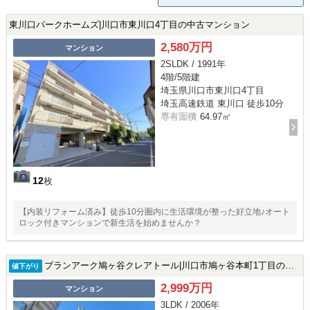
東川口パークホームズ|川口市東川口4丁目の中古マンション
2,580万円
マンション
2SLDK / 1991年
4階/5階建
埼玉県川口市東川口4丁目
埼玉高速鉄道 東川口 徒歩10分
専有面積
64.97㎡
12
枚
【内装リフォーム済み】徒歩10分圏内に生活環境が整った好立地♪オート
ロック付きマンションで新生活を始めませんか？
ブランアーク鳩ヶ谷クレアトール|川口市鳩ヶ谷本町1丁目の中古マンション
値下がり
2,999万円
マンション
3LDK / 2006年