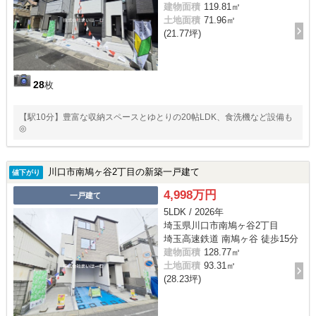
建物面積
119.81㎡
土地面積
71.96㎡
(21.77坪)
28
枚
【駅10分】豊富な収納スペースとゆとりの20帖LDK、食洗機など設備も
◎
川口市南鳩ヶ谷2丁目の新築一戸建て
値下がり
4,998万円
一戸建て
5LDK / 2026年
埼玉県川口市南鳩ヶ谷2丁目
埼玉高速鉄道 南鳩ヶ谷 徒歩15分
建物面積
128.77㎡
土地面積
93.31㎡
(28.23坪)