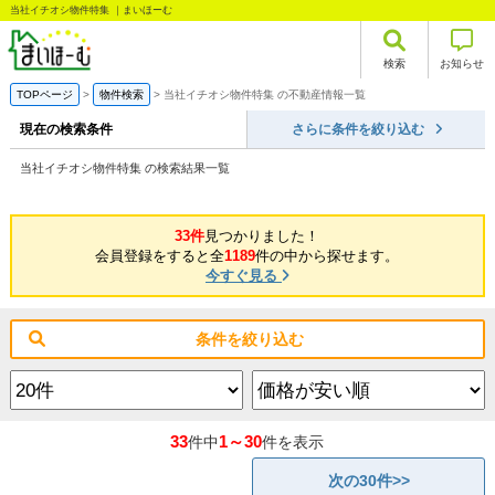
当社イチオシ物件特集 ｜まいほーむ
検索
お知らせ
TOPページ
物件検索
当社イチオシ物件特集 の不動産情報一覧
現在の検索条件
さらに条件を絞り込む
当社イチオシ物件特集 の検索結果一覧
33件
見つかりました！
会員登録をすると全
1189
件の中から探せます。
今すぐ見る
条件を絞り込む
33
1～30
件中
件を表示
次の30件>>