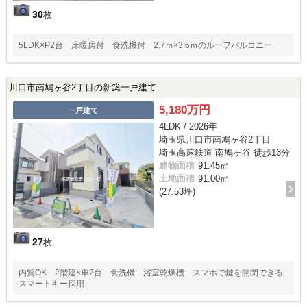
30
枚
5LDK×P2台 床暖房付 食洗機付 2.7ｍ×3.6ｍのルーフバルコニー
川口市南鳩ヶ谷2丁目の新築一戸建て
5,180万円
一戸建て
4LDK / 2026年
埼玉県川口市南鳩ヶ谷2丁目
埼玉高速鉄道 南鳩ヶ谷 徒歩13分
建物面積
91.45㎡
土地面積
91.00㎡
(27.53坪)
27
枚
内覧OK 2階建×車2台 食洗機 浴室乾燥機 スマホで鍵を開閉できる
スマートキー採用