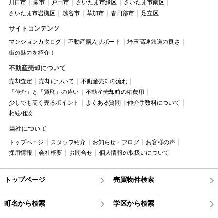
川口市
蕨市
戸田市
さいたま市緑区
さいたま市南区
さいたま市岩槻区
越谷市
草加市
春日部市
足立区
サイトコンテンツ
マンションカタログ
不動産購入サポート
埼玉高速鉄道の良さ
街の魅力を紹介！
不動産売却について
売却査定
売却について
不動産売却の流れ
「仲介」と「買取」の違い
不動産売却時の諸費用
少しでも高く売るポイント
よくある質問
仲介手数料について
相続相談
当社について
トップページ
スタッフ紹介
お知らせ・ブログ
お客様の声
採用情報
会社概要
お問合せ
個人情報の取扱いについて
トップページ
売買物件検索
町名から検索
学区から検索