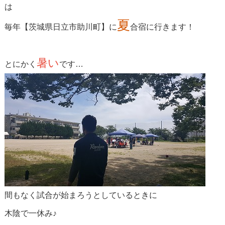
は
夏
毎年【茨城県日立市助川町】に
合宿に行きます！
暑い
とにかく
です…
間もなく試合が始まろうとしているときに
木陰で一休み♪