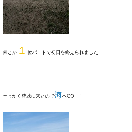
１
何とか
位パートで初日を終えられましたー！
海
せっかく茨城に来たので
へGO－！