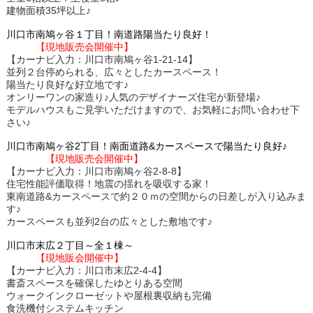
建物面積35坪以上♪
川口市南鳩ヶ谷１丁目！南道路陽当たり良好！
【現地販売会開催中】
【カーナビ入力：川口市南鳩ヶ谷1-21-14】
並列２台停められる、広々としたカースペース！
陽当たり良好な好立地です♪
オンリーワンの家造り♪人気のデザイナーズ住宅が新登場♪
モデルハウスもご見学いただけますので、お気軽にお問い合わせ下
さい♪
川口市南鳩ヶ谷2丁目！南面道路&カースペースで陽当たり良好♪
【現地販売会開催中】
【カーナビ入力：川口市南鳩ヶ谷2-8-8】
住宅性能評価取得！地震の揺れを吸収する家！
東南道路&カースペースで約２０ｍの空間からの日差しが入り込みま
す♪
カースペースも並列2台の広々とした敷地です♪
川口市末広２丁目～全１棟～
【現地販会開催中】
【カーナビ入力：川口市末広2-4-4】
書斎スペースを確保したゆとりある空間
ウォークインクローゼットや屋根裏収納も完備
食洗機付システムキッチン