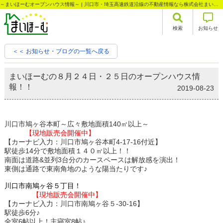
～まいほーむオープンハウス情報～ | 川口市・埼玉高速鉄道沿線の不動産情報なら株式会社まいほーむ
検索
お知らせ
＜＜ お知らせ・ブログの一覧へ戻る
まいほーむの８月２４日・２５日のオープンハウス情
報！！
2019-08-23
川口市鳩ヶ谷本町～広々敷地面積140㎡以上～
【現地販売会開催中】
【カーナビ入力：川口市鳩ヶ谷本町4-17-16付近】
駅徒歩14分で敷地面積１４０㎡以上！！
南面は道路&並列3台分のカースペースは解放感を演出！
東側は通路で東南角地のような陽当たりです♪
川口市南鳩ヶ谷５丁目！
【現地販売会開催中】
【カーナビ入力：川口市南鳩ヶ谷５-30-16】
駅徒歩6分♪
全室6帖以上！主寝室8帖♪