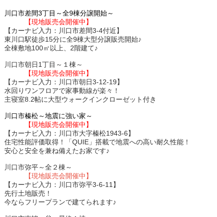
川口市差間3丁目～全9棟分譲開始～
【現地販売会開催中】
【カーナビ入力：川口市差間3-4付近】
東川口駅徒歩15分に全9棟大型分譲販売開始♪
全棟敷地100㎡以上、2階建て♪
川口市朝日1丁目～１棟～
【現地販売会開催中】
【カーナビ入力：川口市朝日3-12-19】
水回りワンフロアで家事動線が楽々！
主寝室8.2帖に大型ウォークインクローゼット付き
川口市榛松～地震に強い家～
【現地販売会開催中】
【カーナビ入力：川口市大字榛松1943-6】
住宅性能評価取得！「QUIE」搭載で地震への高い耐久性能！
安心と安全を兼ね備えたお家です♪
川口市弥平～全２棟～
【現地販売会開催中】
【カーナビ入力：川口市弥平3-6-11】
先行土地販売！
今ならフリープランで建てられます
♪