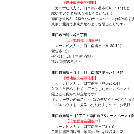
【現地販売会開催中】
【カーナビ入力：川口市鳩ヶ谷本町4-17-16付近】
駅徒歩14分で敷地面積１４０㎡以上！！
南面は道路&並列3台分のカースペースは解放感を
東側は通路で東南角地のような陽当たりです♪
川口市南鳩ヶ谷５丁目！
【現地販売会開催中】
【カーナビ入力：川口市南鳩ヶ谷５-30-16】
駅徒歩6分♪
全室6帖以上！主寝室8帖♪
建物面積35坪以上♪
川口市南鳩ヶ谷１丁目！南道路陽当たり良好！
【現地販売会開催中】
【カーナビ入力：川口市南鳩ヶ谷1-21-14】
並列２台停められる、広々としたカースペース！
陽当たり良好な好立地です♪
オンリーワンの家造り♪人気のデザイナーズ住宅が
モデルハウスもご見学いただけますので、お気軽に
川口市南鳩ヶ谷2丁目！南面道路&カースペースで陽
【現地販売会開催中】
【カーナビ入力：川口市南鳩ヶ谷2-8-8】
住宅性能評価取得！地震の揺れを吸収する家！