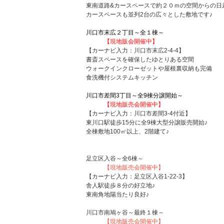
東南道路&カースペースで約２０ｍの空間からの日
カースペースも並列2台の広々とした敷地です♪
川口市末広２丁目～全１棟～
【現地販会開催中】
【カーナビ入力：川口市末広2-4-4】
書斎スペースを確保したゆとりある空間
ウォークインクローゼットや屋根裏収納も完備
食洗機付システムキッチン
川口市差間3丁目～全9棟分譲開始～
【現地販売会開催中】
【カーナビ入力：川口市差間3-4付近】
東川口駅徒歩15分に全9棟大型分譲販売開始♪
全棟敷地100㎡以上、2階建て♪
足立区入谷～全6棟～
【現地販売会開催中】
【カーナビ入力：足立区入谷1-22-3】
舎人駅徒歩８分の好立地♪
東南角地陽当たり良好♪
川口市南鳩ヶ谷～最終１棟～
【現地販売会開催中】