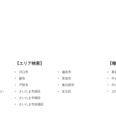
【エリア検索】
【種
川口市
越谷市
新
蕨市
草加市
中
戸田市
春日部市
中
違い
さいたま市緑区
足立区
土
さいたま市南区
さいたま市岩槻区
は