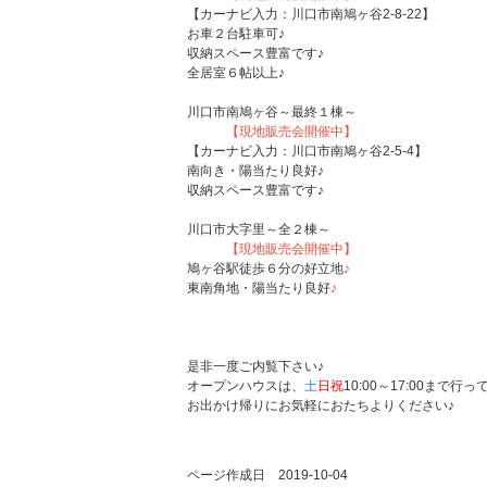
【カーナビ入力：川口市南鳩ヶ谷2-8-22】
お車２台駐車可♪
収納スペース豊富です♪
全居室６帖以上♪
川口市南鳩ヶ谷～最終１棟～
【現地販売会開催中】
【カーナビ入力：川口市南鳩ヶ谷2-5-4】
南向き・陽当たり良好♪
収納スペース豊富です♪
川口市大字里～全２棟～
【現地販売会開催中】
鳩ヶ谷駅徒歩６分の好立地
♪
東南角地・陽当たり良好
♪
是非一度ご内覧下さい♪
オープンハウスは、
土
日祝
10:00～17:00まで行
お出かけ帰りにお気軽におたちよりください♪
ページ作成日 2019-10-04