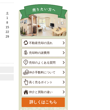
土
1
8
15
22
29
不動産売却の流れ
売却時の諸費用
売却のよくある質問
仲介手数料について
高く売るポイント
仲介と買取の違い
詳しくはこちら