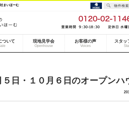
会社まいほーむ
物件検索
について
現地見学会
お客様の声
スタッ
Sale
Openhouse
Voices
Sta
月５日・１０月６日のオープンハ
20