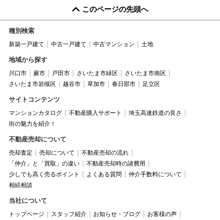
このページの先頭へ
種別検索
新築一戸建て
中古一戸建て
中古マンション
土地
地域から探す
川口市
蕨市
戸田市
さいたま市緑区
さいたま市南区
さいたま市岩槻区
越谷市
草加市
春日部市
足立区
サイトコンテンツ
マンションカタログ
不動産購入サポート
埼玉高速鉄道の良さ
街の魅力を紹介！
不動産売却について
売却査定
売却について
不動産売却の流れ
「仲介」と「買取」の違い
不動産売却時の諸費用
少しでも高く売るポイント
よくある質問
仲介手数料について
相続相談
当社について
トップページ
スタッフ紹介
お知らせ・ブログ
お客様の声