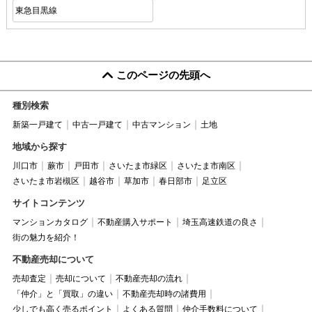
東急目黒線
このページの先頭へ
種別検索
新築一戸建て
中古一戸建て
中古マンション
土地
地域から探す
川口市
蕨市
戸田市
さいたま市緑区
さいたま市南区
さいたま市岩槻区
越谷市
草加市
春日部市
足立区
サイトコンテンツ
マンションカタログ
不動産購入サポート
埼玉高速鉄道の良さ
街の魅力を紹介！
不動産売却について
売却査定
売却について
不動産売却の流れ
「仲介」と「買取」の違い
不動産売却時の諸費用
少しでも高く売るポイント
よくある質問
仲介手数料について