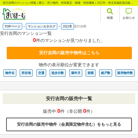
安行吉岡のマンション情報｜購入・売り物件、売却査定・相場・売却価格｜川口市・埼玉高速鉄道沿線の不動産情報なら株式会社まいほーむ
検索
お知らせ
TOPページ
マンションカタログ
川口市
安行吉岡
安行吉岡のマンション一覧
0
件のマンションが見つかりました。
安行吉岡の販売中物件はこちら
物件の表示順位が変更できます
物件名
所在地
交通
徒歩分数
築年月
規模
総戸数
販売物件数
安行吉岡の販売中一覧
0
0
販売中:
件（非公開:
件）
安行吉岡の販売中物件（会員限定物件含む）をもっと見る