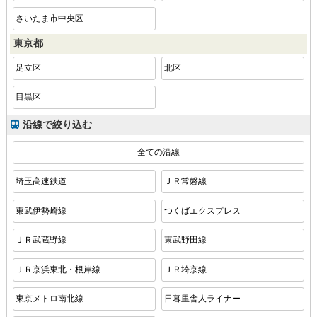
さいたま市中央区
東京都
足立区
北区
目黒区
沿線で絞り込む
全ての沿線
埼玉高速鉄道
ＪＲ常磐線
東武伊勢崎線
つくばエクスプレス
ＪＲ武蔵野線
東武野田線
ＪＲ京浜東北・根岸線
ＪＲ埼京線
東京メトロ南北線
日暮里舎人ライナー