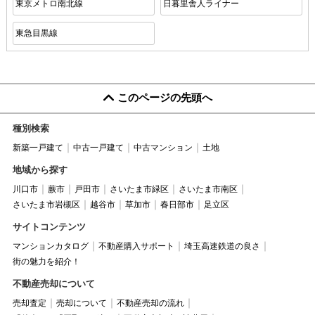
東京メトロ南北線
日暮里舎人ライナー
東急目黒線
このページの先頭へ
種別検索
新築一戸建て
中古一戸建て
中古マンション
土地
地域から探す
川口市
蕨市
戸田市
さいたま市緑区
さいたま市南区
さいたま市岩槻区
越谷市
草加市
春日部市
足立区
サイトコンテンツ
マンションカタログ
不動産購入サポート
埼玉高速鉄道の良さ
街の魅力を紹介！
不動産売却について
売却査定
売却について
不動産売却の流れ