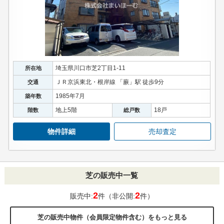
埼玉県川口市芝2丁目1-11
所在地
ＪＲ京浜東北・根岸線 「蕨」駅 徒歩9分
交通
1985年7月
築年数
地上5階
18戸
階数
総戸数
物件詳細
売却査定
芝の販売中一覧
2
2
販売中:
件（非公開:
件）
芝の販売中物件（会員限定物件含む）をもっと見る