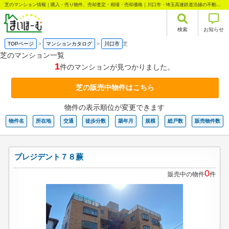
芝のマンション情報｜購入・売り物件、売却査定・相場・売却価格｜川口市・埼玉高速鉄道沿線の不動産情報なら株式会社まいほーむ
検索
お知らせ
TOPページ
マンションカタログ
川口市
芝
芝のマンション一覧
1
件のマンションが見つかりました。
芝の販売中物件はこちら
物件の表示順位が変更できます
物件名
所在地
交通
徒歩分数
築年月
規模
総戸数
販売物件数
プレジデント７８蕨
0
販売中の物件
件