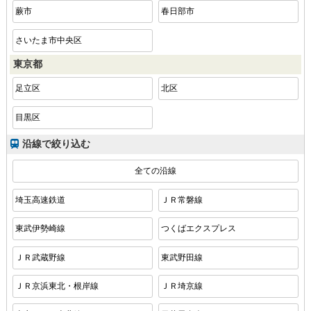
蕨市
春日部市
さいたま市中央区
東京都
足立区
北区
目黒区
沿線で絞り込む
全ての沿線
埼玉高速鉄道
ＪＲ常磐線
東武伊勢崎線
つくばエクスプレス
ＪＲ武蔵野線
東武野田線
ＪＲ京浜東北・根岸線
ＪＲ埼京線