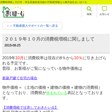
消費税増税 | 川口市・埼玉高速鉄道沿線の不動産情報なら株式会社まいほーむ
検索
お知らせ
＜＜ 不動産購入サポートの一覧へ戻る
２０１９年１０月の消費税増税に関しまして
2019-08-25
2019年
10月
に消費税率は現在の8％から
10％
に引き上げら
れる予定です。
普段、お客様がご覧になっている物件価格は
新築戸建て住宅の場合
物件価格＝（土地の価格＋建物の価格＋建物の消費税）
となっており、消費税が
表記となっておりま
含まれている
す。
【消費増税で注意しておきたい点】