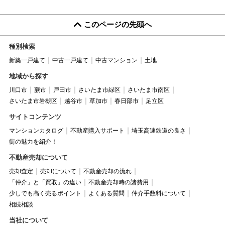
このページの先頭へ
種別検索
新築一戸建て
中古一戸建て
中古マンション
土地
地域から探す
川口市
蕨市
戸田市
さいたま市緑区
さいたま市南区
さいたま市岩槻区
越谷市
草加市
春日部市
足立区
サイトコンテンツ
マンションカタログ
不動産購入サポート
埼玉高速鉄道の良さ
街の魅力を紹介！
不動産売却について
売却査定
売却について
不動産売却の流れ
「仲介」と「買取」の違い
不動産売却時の諸費用
少しでも高く売るポイント
よくある質問
仲介手数料について
相続相談
当社について