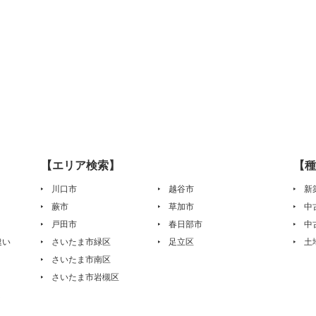
【エリア検索】
【種
川口市
越谷市
新
蕨市
草加市
中
戸田市
春日部市
中
違い
さいたま市緑区
足立区
土
さいたま市南区
さいたま市岩槻区
は