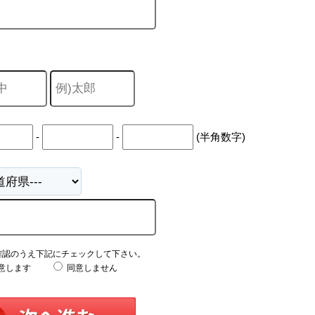
-
-
(半角数字)
確認のうえ下記にチェックして下さい。
意します
同意しません