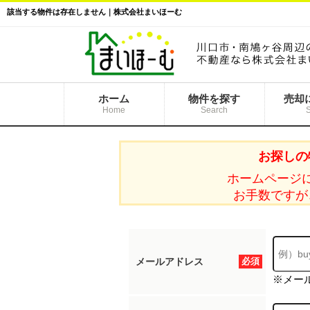
該当する物件は存在しません｜株式会社まいほーむ
ホーム
物件を探す
売却
Home
Search
お探しの
ホームページ
お手数ですが
メールアドレス
必須
※メー